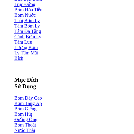
Trục Đứng
Bơm Hỏa Tiễn
Bơm Nước
Thải
Bơm Ly
Tâm
Bơm Ly
Tâm Đa Tầng
Cánh
Bơm Ly
Tâm Lưu
Lượng
Bơm
Ly Tâm Mặt
Bích
Mục Đích
Sử Dụng
Bơm Đẩy Cao
Bơm Tăng Áp
Bơm Giếng
Bơm Hút
Đường Ống
Bơm Thoát
Nước Thải