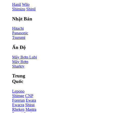
Hanil
Wilo
Shimizu
Shinil
Nhật Bản
Hitachi
Panasonic
Tsurumi
Ấn Độ
Máy Bơm Lubi
Máy Bơm
Sharkty
Trung
Quốc
Lepono
Shimge
CNP
Forerun
Ewara
Ewacra
Shirai
Rheken
Mastra