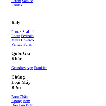
Peroni
Samico
Pamtex
Italy
Pentax
Sealand
Ebara
Pedrollo
Matra
Coverco
Varisco
Foras
Quốc Gia
Khác
Grundfos
App
Franklin
Chủng
Loại Máy
Bơm
Bơm Chân
Không
Bơm
Đầu Lợn
Bơm