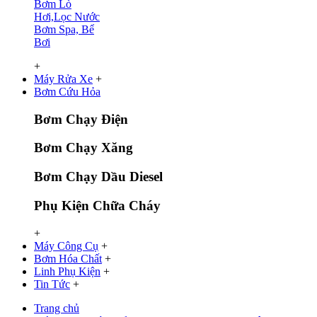
Bơm Lò
Hơi,Lọc Nước
Bơm Spa, Bể
Bơi
+
Máy Rửa Xe
+
Bơm Cứu Hỏa
Bơm Chạy Điện
Bơm Chạy Xăng
Bơm Chạy Dầu Diesel
Phụ Kiện Chữa Cháy
+
Máy Công Cụ
+
Bơm Hóa Chất
+
Linh Phụ Kiện
+
Tin Tức
+
Trang chủ