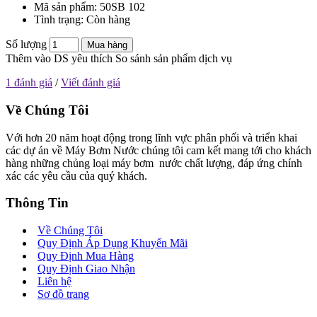
Mã sản phẩm:
50SB 102
Tình trạng:
Còn hàng
Số lượng
Mua hàng
Thêm vào DS yêu thích
So sánh sản phẩm dịch vụ
1 đánh giá
/
Viết đánh giá
Về Chúng Tôi
Với hơn 20 năm hoạt động trong lĩnh vực phân phối và triển khai
các dự án về Máy Bơm Nước chúng tôi cam kết mang tới cho khách
hàng những chủng loại máy bơm nước chất lượng, đáp ứng chính
xác các yêu cầu của quý khách.
Thông Tin
Về Chúng Tôi
Quy Định Áp Dụng Khuyến Mãi
Quy Định Mua Hàng
Quy Định Giao Nhận
Liên hệ
Sơ đồ trang