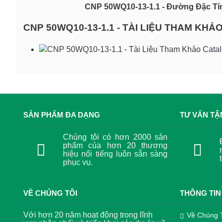
CNP 50WQ10-13-1.1 - Đường Đặc Tí
CNP 50WQ10-13-1.1 - TÀI LIỆU THAM KHẢ
Cata
SẢN PHẨM ĐA DẠNG
TƯ VẤN TẬ
Chúng tôi có hơn 2000 sản
phẩm của hơn 20 thương
hiệu nổi tiếng luôn sẵn sàng
phục vụ.
VỀ CHÚNG TÔI
THÔNG TIN
Với hơn 20 năm hoạt động trong lĩnh
Về Chúng 