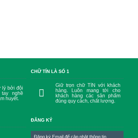
CHỮ TÍN LÀ SỐ 1
Giữ trọn chữ TÍN với khách
lý bởi đội
hàng. Luôn mang tới cho
 tay nghề
khách hàng các sản phẩm
âm huyết.
đúng quy cách, chất lượng.
ĐĂNG KÝ
Đăng ký Email để cập nhật thông tin