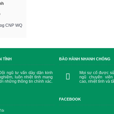
nh
O
log CNP WQ
N TÌNH
BÀO HÀNH NHANH CHÓNG
Đội ngũ tư vấn dày dặn kinh
Mọi sự cố được sử 
nghiệm, luôn nhiệt tình mang
ngũ chuyên viên
tới những thông tin chính xác.
cao, nhiệt tình và t
FACEBOOK
Tôi