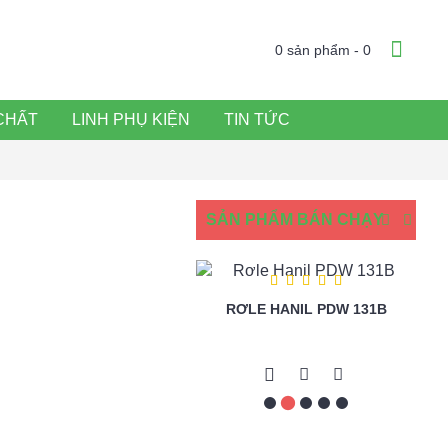
0 sản phẩm - 0
CHẤT
LINH PHỤ KIỆN
TIN TỨC
SẢN PHẨM BÁN CHẠY
RƠLE HANIL PDW 131B
TỤ ĐIỆN BƠM HANIL PH 255