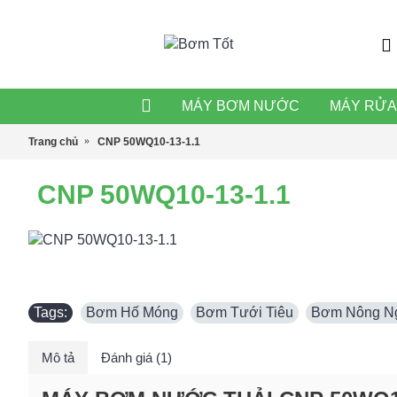
MÁY BƠM NƯỚC
MÁY RỬA
Trang chủ
CNP 50WQ10-13-1.1
CNP 50WQ10-13-1.1
Tags:
Bơm Hố Móng
,
Bơm Tưới Tiêu
,
Bơm Nông N
Mô tả
Đánh giá (1)