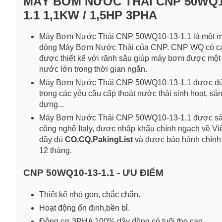
MÁY BƠM NƯỚC THẢI CNP 50WQ1
1.1 1,1KW / 1,5HP 3PHA
Máy Bơm Nước Thải CNP 50WQ10-13-1.1 là một mo
dòng
Máy Bơm Nước Thải
của CNP. CNP WQ có c
được thiết kế với rãnh sâu giúp máy bơm được một
nước lớn trong thời gian ngắn.
Máy Bơm Nước Thải CNP 50WQ10-13-1.1 được dù
trong các yêu cầu cấp thoát nước thải sinh hoạt, sản
dựng...
Máy Bơm Nước Thải CNP 50WQ10-13-1.1 được sản
công nghệ Italy, được nhập khẩu chính ngạch về Vi
đầy đủ
CO,CQ,PakingList
và được bảo hành chính 
12 tháng.
CNP 50WQ10-13-1.1 - ƯU ĐIỂM
Thiết kế nhỏ gọn, chắc chắn.
Hoạt động ổn định,bền bỉ.
Động cơ 3PHA 100% dây đồng có tuổi thọ cao