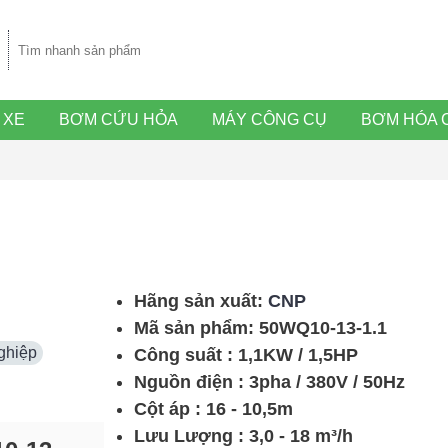
 XE
BƠM CỨU HỎA
MÁY CÔNG CỤ
BƠM HÓA 
Hãng sản xuất:
CNP
Mã sản phẩm:
50WQ10-13-1.1
DAPHOVINA 1HP CỘT ÁP CAO
3PHA
ghiệp
Công suất : 1,1KW / 1,5HP
Nguồn điện : 3pha / 380V / 50Hz
Cột áp : 16 - 10,5m
Lưu Lượng : 3,0 - 18 m³/h