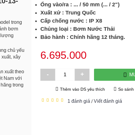
0-13-
Ống vào/ra : ... / 50 mm (... / 2")
Xuất xứ : Trung Quốc
Cấp chống nước : IP X8
del trong
Chủng loại : Bơm Nước Thải
ánh bơm
 lượng
Bảo hành : Chính hãng 12 tháng.
ng chủ yếu
6.695.000
 xuất, xây
 xuất theo
-
+
M
ệt Nam với
hãng trong
Thêm vào DS yêu thích
So sánh 
1 đánh giá
Viết đánh giá
/