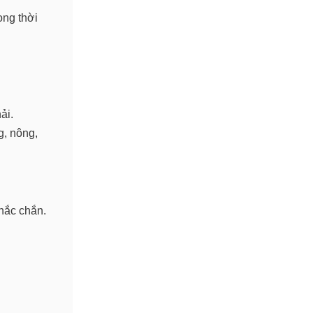
ong thời
ải.
g, nông,
hắc chắn.