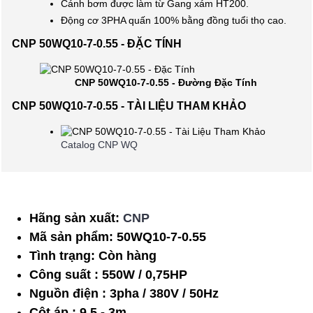
Cánh bơm được làm từ Gang xám HT200.
Động cơ 3PHA quấn 100% bằng đồng tuổi thọ cao.
CNP 50WQ10-7-0.55 - ĐẶC TÍNH
CNP 50WQ10-7-0.55 - Đường Đặc Tính
CNP 50WQ10-7-0.55 - TÀI LIỆU THAM KHẢO
Catalog CNP WQ
Hãng sản xuất:
CNP
Mã sản phẩm:
50WQ10-7-0.55
Tình trạng:
Còn hàng
Công suất : 550W / 0,75HP
Nguồn điện : 3pha / 380V / 50Hz
Cột áp : 9,5 - 3m