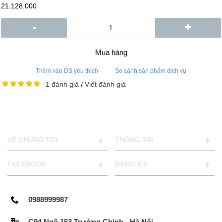
21.128.000
-
+
Mua hàng
Thêm vào DS yêu thích
So sánh sản phẩm dịch vụ
1 đánh giá
Viết đánh giá
/
VỀ CHÚNG TÔI
THÔNG TIN
FACEBOOK
ĐĂNG KÝ
0988999987
C94 Ngõ 153 Trường Chinh - Hà Nội