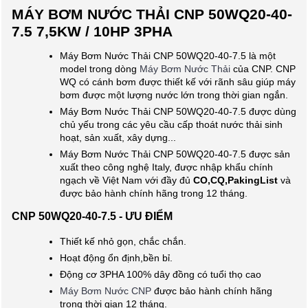
MÁY BƠM NƯỚC THẢI CNP 50WQ20-40-
7.5 7,5KW / 10HP 3PHA
Máy Bơm Nước Thải CNP 50WQ20-40-7.5 là một
model trong dòng
Máy Bơm Nước Thải
của CNP. CNP
WQ có cánh bơm được thiết kế với rãnh sâu giúp máy
bơm được một lượng nước lớn trong thời gian ngắn.
Máy Bơm Nước Thải CNP 50WQ20-40-7.5 được dùng
chủ yếu trong các yêu cầu cấp thoát nước thải sinh
hoạt, sản xuất, xây dựng...
Máy Bơm Nước Thải CNP 50WQ20-40-7.5 được sản
xuất theo công nghệ Italy, được nhập khẩu chính
ngạch về Việt Nam với đầy đủ
CO,CQ,PakingList
và
được bảo hành chính hãng trong 12 tháng.
CNP 50WQ20-40-7.5 - ƯU ĐIỂM
Thiết kế nhỏ gọn, chắc chắn.
Hoạt động ổn định,bền bỉ.
Động cơ 3PHA 100% dây đồng có tuổi thọ cao
Máy Bơm Nước CNP
được bảo hành chính hãng
trong thời gian 12 tháng.