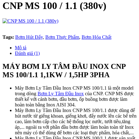
CNP MS 100 / 1.1 (380v)
Tags:
Bơm Hút Đẩy
,
Bơm Thực Phẩm
,
Bơm Hóa Chất
Mô tả
Đánh giá (1)
MÁY BƠM LY TÂM ĐẦU INOX CNP
MS 100/1.1 1,1KW / 1,5HP 3PHA
Máy Bơm Ly Tâm Đầu Inox CNP MS 100/1.1 là một model
trong dòng
Bơm Ly Tâm Đầu Inox
của CNP. CNP MS được
thiết kế với cánh bơm, đầu bơm, ốp buồng bơm được làm
hoàn toàn bằng Inox AISI 304.
Máy Bơm Ly Tâm Đầu Inox CNP MS 100/1.1 được dùng để
hút nước từ giếng khoan, giếng khơi, đẩy nước lên các bể trên
cao, làm bơm cấp cho các hệ thống lọc nước, tưới tiêu,tăng
áp,... ngoài ra với phần đầu bơm được làm hoàn toàn từ Inox
nên máy có thể dùng để bơm các loại thực phẩm, hóa chất,...
Máy Bơm Ly Tâm Đầu Inox CNP MS 100/1.1 được sản xuất