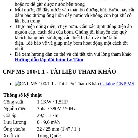
hoặc rọ để giữ được nước bên trong
Mồi nước, đổ đầy nước vào toàn bộ đường hút. Bước này cần
đảm bảo đường ống luôn đầy nước và không còn bọt khí có
lẫn bên trong
Thực hiện đóng điện, chạy bơm. Cần xác định đúng điện áp
nguồn cấp, cách đấu của bơm. Chúng tôi khuyến cáo quý
khách hàng nên sử dụng các thiết bị bảo vệ như là tủ
điện,...để bảo vệ và giúp máy bơm hoạt động một cách tốt
nhất
Để xem hướng dẫn cụ thể và chi tiết xin vui lòng tham khảo
Hướng dẫn lắp đặt bơm Ly Tâm
.
CNP MS 100/1.1 - TÀI LIỆU THAM KHẢO
Catalog CNP MS
Thông số kỹ thuật
Công suất
1,1KW / 1,5HP
Nguồn điện
3pha / 380V / 50Hz
Cột áp
29,5 - 17m
Lưu Lượng
0 - 9,6 m³/h
Ống vào/ra
32 / 25 mm (1¼" / 1")
Xuất xứ
Trung Quốc