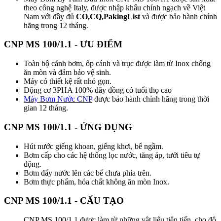
theo công nghệ Italy, được nhập khẩu chính ngạch về Việt
Nam với đầy đủ
CO,CQ,PakingList
và được bảo hành chính
hãng trong 12 tháng.
CNP MS 100/1.1 - ƯU ĐIỂM
Toàn bộ cánh bơm, ốp cánh và trục được làm từ Inox chống
ăn mòn và đảm bảo vệ sinh.
Máy có thiết kệ rất nhỏ gọn.
Động cơ 3PHA 100% dây đồng có tuổi thọ cao
Máy Bơm Nước CNP
được bảo hành chính hãng trong thời
gian 12 tháng.
CNP MS 100/1.1 - ỨNG DỤNG
Hút nước giếng khoan, giếng khơi, bể ngầm.
Bơm cấp cho các hệ thống lọc nước, tăng áp, tưới tiêu tự
động.
Bơm đẩy nước lên các bể chưa phía trên.
Bơm thực phẩm, hóa chất không ăn mòn Inox.
CNP MS 100/1.1 - CẤU TẠO
CNP MS 100/1.1 được làm từ những vật liệu tiên tiến, cho độ