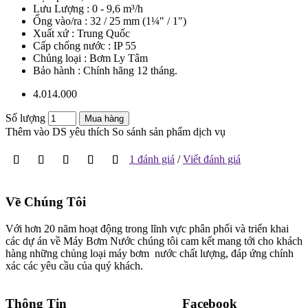
Lưu Lượng : 0 - 9,6 m³/h
Ống vào/ra : 32 / 25 mm (1¼" / 1")
Xuất xứ : Trung Quốc
Cấp chống nước : IP 55
Chủng loại : Bơm Ly Tâm
Bảo hành : Chính hãng 12 tháng.
4.014.000
Số lượng
Mua hàng
Thêm vào DS yêu thích
So sánh sản phẩm dịch vụ
1 đánh giá
/
Viết đánh giá
Về Chúng Tôi
Với hơn 20 năm hoạt động trong lĩnh vực phân phối và triển khai
các dự án về Máy Bơm Nước chúng tôi cam kết mang tới cho khách
hàng những chủng loại máy bơm nước chất lượng, đáp ứng chính
xác các yêu cầu của quý khách.
Thông Tin
Facebook