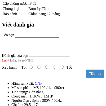
Cấp chống nước
IP 55
Chủng loại
Bơm Ly Tâm
Bảo hành
Chính hãng 12 tháng.
Viết đánh giá
Tên bạn
Đánh giá của bạn
Lưu ý:
không hỗ trợ HTML!
Xếp hạng
Tồi
Tốt
Tiếp tục
Hãng sản xuất:
CNP
Mã sản phẩm:
MS 100 / 1.1 (380v)
Tình trạng:
Còn hàng
Công suất : 1,1KW / 1,5HP
Nguồn điện : 3pha / 380V / 50Hz
Cột áp : 29,5 - 17m