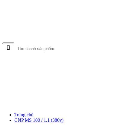
MÁY BƠM NƯỚC
MÁY RỬA XE
BƠM CỨU HỎA
Trang chủ
CNP MS 100 / 1.1 (380v)