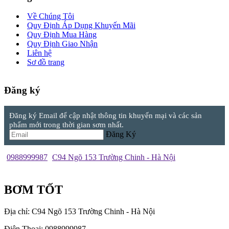
Về Chúng Tôi
Quy Định Áp Dụng Khuyến Mãi
Quy Định Mua Hàng
Quy Định Giao Nhận
Liên hệ
Sơ đồ trang
Đăng ký
Đăng ký Email để cập nhật thông tin khuyến mại và các sản
phẩm mới trong thời gian sơm nhất.
Đăng Ký
0988999987
C94 Ngõ 153 Trường Chinh - Hà Nội
BƠM TỐT
Địa chỉ: C94 Ngõ 153 Trường Chinh - Hà Nội
Điện Thoại: 0988999987