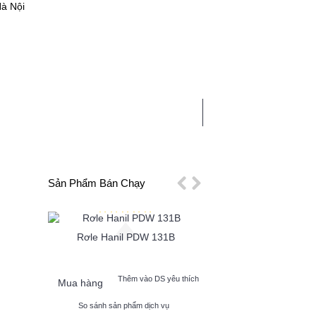
Hà Nội
0 sản phẩm - 0
CHẤT
LINH PHỤ KIỆN
TIN TỨC
Sản Phẩm Bán Chạy
Rơle Hanil PDW 131B
Tụ Điện Bơm Hanil
p Cao
 yêu thích
Thêm vào DS yêu thích
Thêm vào 
Mua hàng
Mua hàng
vụ
So sánh sản phẩm dịch vụ
So sánh sản phẩm dị