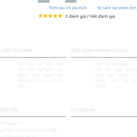
Thêm vào DS yêu thích
So sánh sản phẩm dịch
1 đánh giá
Viết đánh giá
/
 VẤN TẬN TÌNH
BÀO HÀNH NHANH CHÓNG
Đội ngũ tư vấn dày
Mọi sự cố được sử 
dặn kinh nghiệm, luôn
bởi đội ngũ chuy
nhiệt tình mang tới
viên tay nghề ca
những thông tin chính
nhiệt tình và t
xác.
huyết.
ÔNG TIN
FACEBOOK
ề Chúng Tôi
uy Định Áp Dụng Khuyến Mãi
uy Định Mua Hàng