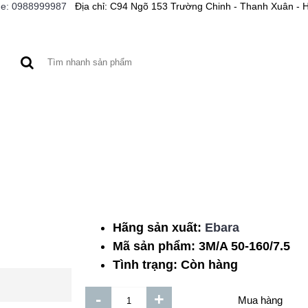
ne: 0988999987
Địa chỉ: C94 Ngõ 153 Trường Chinh - Thanh Xuân - 
A XE
BƠM CỨU HỎA
MÁY CÔNG CỤ
BƠM HÓA 
Hãng sản xuất:
Ebara
Daphovina 1HP Cột Á
Mã sản phẩm:
3M/A 50-160/7.5
3pha
Tình trạng:
Còn hàng
Thêm vào DS
Mua hàng
-
+
So sánh sản phẩm dịch 
Mua hàng