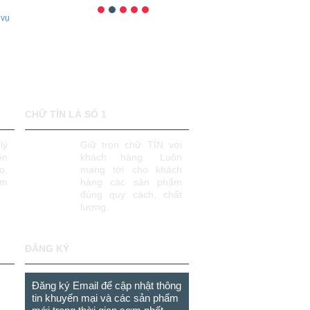
 vụ
CHỮ TÍN LÀ SỐ 1
lý
Giữ trọn chữ TÍN với
ên
khách hàng. Luôn
o,
mang tới cho khách
âm
hàng các sản phẩm
đúng quy cách, chất
lượng.
ĐĂNG KÝ
Đăng ký Email để cập nhật thông
tin khuyến mại và các sản phẩm