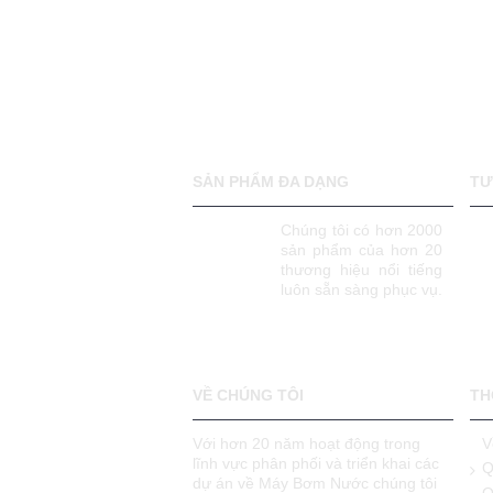
SẢN PHẨM ĐA DẠNG
TƯ
Chúng tôi có hơn 2000
sản phẩm của hơn 20
thương hiệu nổi tiếng
luôn sẵn sàng phục vụ.
VỀ CHÚNG TÔI
TH
Với hơn 20 năm hoạt động trong
V
lĩnh vực phân phối và triển khai các
Q
dự án về Máy Bơm Nước chúng tôi
Q