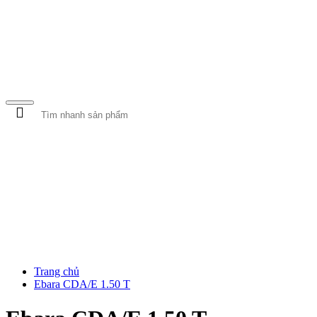
MÁY BƠM NƯỚC
MÁY RỬA XE
BƠM CỨU HỎA
Trang chủ
Ebara CDA/E 1.50 T