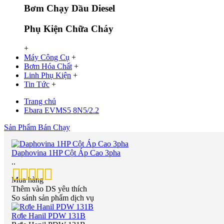
Bơm Chạy Dầu Diesel
Phụ Kiện Chữa Cháy
+
Máy Công Cụ
+
Bơm Hóa Chất
+
Linh Phụ Kiện
+
Tin Tức
+
Trang chủ
Ebara EVMS5 8N5/2.2
Sản Phẩm Bán Chạy
Daphovina 1HP Cột Áp Cao 3pha
..
Mua hàng
Thêm vào DS yêu thích
So sánh sản phẩm dịch vụ
Rơle Hanil PDW 131B