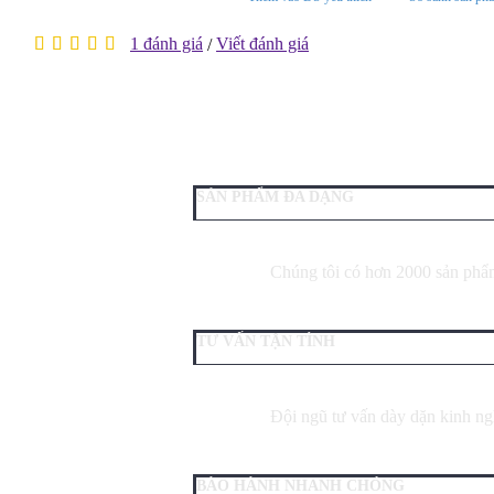
1 đánh giá
Viết đánh giá
/
SẢN PHẨM ĐA DẠNG
Chúng tôi có hơn 2000 sản phẩm
TƯ VẤN TẬN TÌNH
Đội ngũ tư vấn dày dặn kinh ngh
BÀO HÀNH NHANH CHÓNG