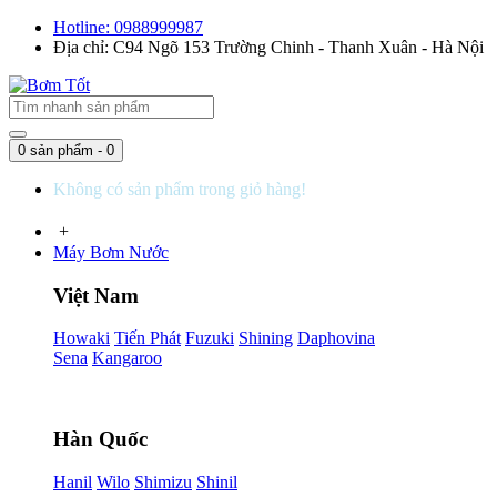
Hotline: 0988999987
Địa chỉ: C94 Ngõ 153 Trường Chinh - Thanh Xuân - Hà Nội
0 sản phẩm - 0
Không có sản phẩm trong giỏ hàng!
+
Máy Bơm Nước
Việt Nam
Howaki
Tiến Phát
Fuzuki
Shining
Daphovina
Sena
Kangaroo
Hàn Quốc
Hanil
Wilo
Shimizu
Shinil