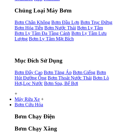
Chủng Loại Máy Bơm
Bơm Chân Không
Bơm Đầu Lợn
Bơm Trục Đứng
Bơm Hỏa Tiễn
Bơm Nước Thải
Bơm Ly Tâm
Bơm Ly Tâm Đa Tầng Cánh
Bơm Ly Tâm Lưu
Lượng
Bơm Ly Tâm Mặt Bích
Mục Đích Sử Dụng
Bơm Đẩy Cao
Bơm Tăng Áp
Bơm Giếng
Bơm
Hút Đường Ống
Bơm Thoát Nước Thải
Bơm Lò
Hơi,Lọc Nước
Bơm Spa, Bể Bơi
+
Máy Rửa Xe
+
Bơm Cứu Hỏa
Bơm Chạy Điện
Bơm Chạy Xăng