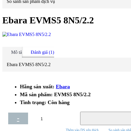
So sánh sản phẩm dịch vụ
Ebara EVMS5 8N5/2.2
Mô tả
Đánh giá (1)
Ebara EVMS5 8N5/2.2
Hãng sản xuất:
Ebara
Mã sản phẩm:
EVMS5 8N5/2.2
Tình trạng:
Còn hàng
-
+
Thêm vào DS yêu thích
So sánh sản ph