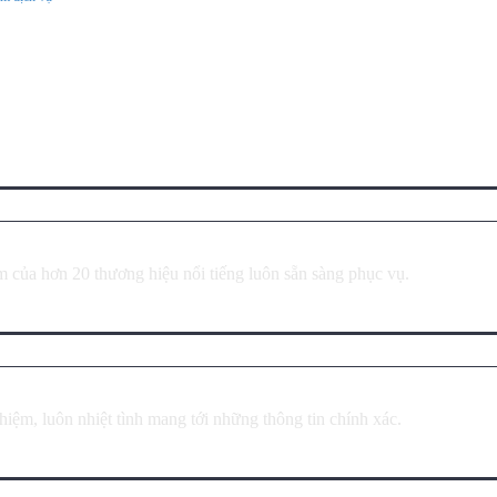
 của hơn 20 thương hiệu nổi tiếng luôn sẵn sàng phục vụ.
iệm, luôn nhiệt tình mang tới những thông tin chính xác.