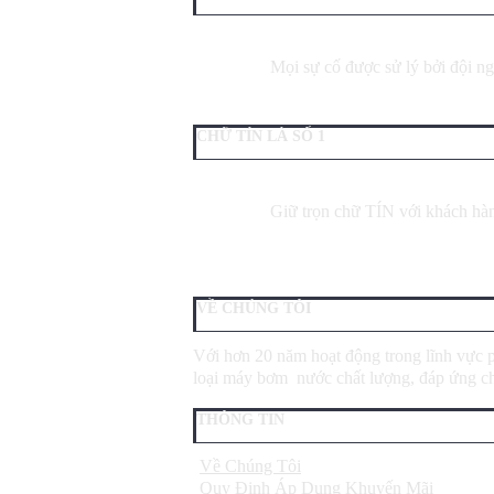
Mọi sự cố được sử lý bởi đội ng
CHỮ TÍN LÀ SỐ 1
Giữ trọn chữ TÍN với khách hà
VỀ CHÚNG TÔI
Với hơn 20 năm hoạt động trong lĩnh vực 
loại máy bơm nước chất lượng, đáp ứng ch
THÔNG TIN
Về Chúng Tôi
Quy Định Áp Dụng Khuyến Mãi