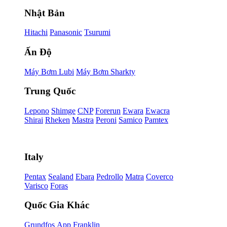
Nhật Bản
Hitachi
Panasonic
Tsurumi
Ấn Độ
Máy Bơm Lubi
Máy Bơm Sharkty
Trung Quốc
Lepono
Shimge
CNP
Forerun
Ewara
Ewacra
Shirai
Rheken
Mastra
Peroni
Samico
Pamtex
Italy
Pentax
Sealand
Ebara
Pedrollo
Matra
Coverco
Varisco
Foras
Quốc Gia Khác
Grundfos
App
Franklin