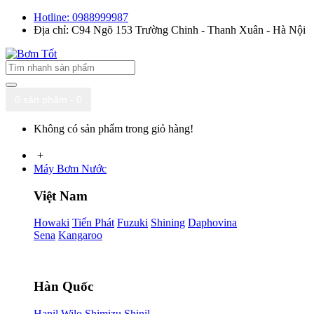
Hotline: 0988999987
Địa chỉ: C94 Ngõ 153 Trường Chinh - Thanh Xuân - Hà Nội
0 sản phẩm - 0
Không có sản phẩm trong giỏ hàng!
+
Máy Bơm Nước
Việt Nam
Howaki
Tiến Phát
Fuzuki
Shining
Daphovina
Sena
Kangaroo
Hàn Quốc
Hanil
Wilo
Shimizu
Shinil