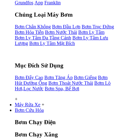
Grundfos
App
Franklin
Chủng Loại Máy Bơm
Bơm Chân Không
Bơm Đầu Lợn
Bơm Trục Đứng
Bơm Hỏa Tiễn
Bơm Nước Thải
Bơm Ly Tâm
Bơm Ly Tâm Đa Tầng Cánh
Bơm Ly Tâm Lưu
Lượng
Bơm Ly Tâm Mặt Bích
Mục Đích Sử Dụng
Bơm Đẩy Cao
Bơm Tăng Áp
Bơm Giếng
Bơm
Hút Đường Ống
Bơm Thoát Nước Thải
Bơm Lò
Hơi,Lọc Nước
Bơm Spa, Bể Bơi
+
Máy Rửa Xe
+
Bơm Cứu Hỏa
Bơm Chạy Điện
Bơm Chạy Xăng