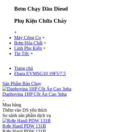
Bơm Chạy Dầu Diesel
Phụ Kiện Chữa Cháy
+
Máy Công Cụ
+
Bơm Hóa Chất
+
Linh Phụ Kiện
+
Tin Tức
+
Trang chủ
Ebara EVMSG10 19F5/7.5
Sản Phẩm Bán Chạy
Daphovina 1HP Cột Áp Cao 3pha
..
Mua hàng
Thêm vào DS yêu thích
So sánh sản phẩm dịch vụ
Rơle Hanil PDW 131B
Rơle Hanil PDW 131B..