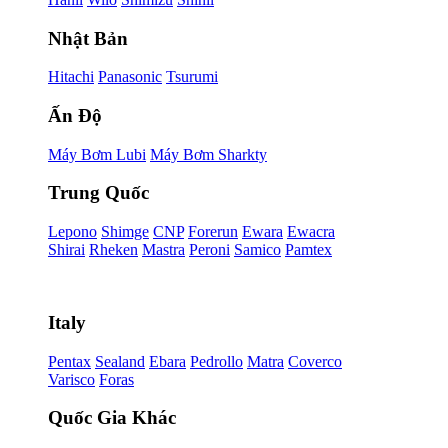
Nhật Bản
Hitachi
Panasonic
Tsurumi
Ấn Độ
Máy Bơm Lubi
Máy Bơm Sharkty
Trung Quốc
Lepono
Shimge
CNP
Forerun
Ewara
Ewacra
Shirai
Rheken
Mastra
Peroni
Samico
Pamtex
Italy
Pentax
Sealand
Ebara
Pedrollo
Matra
Coverco
Varisco
Foras
Quốc Gia Khác