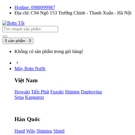
Hotline: 0988999987
Địa chỉ: C94 Ngõ 153 Trường Chinh - Thanh Xuân - Hà Nội
0 sản phẩm - 0
Không có sản phẩm trong giỏ hàng!
+
Máy Bơm Nước
Việt Nam
Howaki
Tiến Phát
Fuzuki
Shining
Daphovina
Sena
Kangaroo
Hàn Quốc
Hanil
Wilo
Shimizu
Shinil