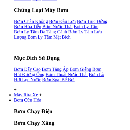
Chủng Loại Máy Bơm
Bơm Chân Không
Bơm Đầu Lợn
Bơm Trục Đứng
Bơm Hỏa Tiễn
Bơm Nước Thải
Bơm Ly Tâm
Bơm Ly Tâm Đa Tầng Cánh
Bơm Ly Tâm Lưu
Lượng
Bơm Ly Tâm Mặt Bích
Mục Đích Sử Dụng
Bơm Đẩy Cao
Bơm Tăng Áp
Bơm Giếng
Bơm
Hút Đường Ống
Bơm Thoát Nước Thải
Bơm Lò
Hơi,Lọc Nước
Bơm Spa, Bể Bơi
+
Máy Rửa Xe
+
Bơm Cứu Hỏa
Bơm Chạy Điện
Bơm Chạy Xăng