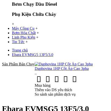
Bơm Chạy Dầu Diesel
Phụ Kiện Chữa Cháy
+
Máy Công Cụ
+
Bơm Hóa Chất
+
Linh Phụ Kiện
+
Tin Tức
+
Trang chủ
Ebara EVMSG5 13F5/3.0
Sản Phẩm Bán Chạy
Daphovina 1HP Cột Áp Cao 3pha
..
Mua hàng
Thêm vào DS yêu thích
So sánh sản phẩm dịch vụ
Ebara EVMSG5 13F5/3.0