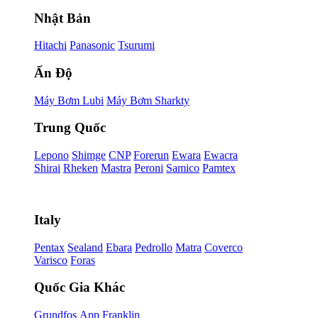
Nhật Bản
Hitachi
Panasonic
Tsurumi
Ấn Độ
Máy Bơm Lubi
Máy Bơm Sharkty
Trung Quốc
Lepono
Shimge
CNP
Forerun
Ewara
Ewacra
Shirai
Rheken
Mastra
Peroni
Samico
Pamtex
Italy
Pentax
Sealand
Ebara
Pedrollo
Matra
Coverco
Varisco
Foras
Quốc Gia Khác
Grundfos
App
Franklin