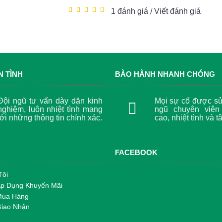
1 đánh giá
Viết đánh giá
/
N TÌNH
BÀO HÀNH NHANH CHÓNG
Đội ngũ tư vấn dày dặn kinh
Mọi sự cố được sử 
nghiệm, luôn nhiệt tình mang
ngũ chuyên viên
tới những thông tin chính xác.
cao, nhiệt tình và t
FACEBOOK
Tôi
Áp Dụng Khuyến Mãi
Mua Hàng
Giao Nhận