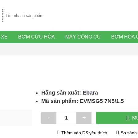
 XE
BƠM CỨU HỎA
MÁY CÔNG CỤ
BƠM HÓA 
Hãng sản xuất:
Ebara
Mã sản phẩm:
EVMSG5 7N5/1.5
DAP
-
+
M
Thêm vào DS yêu thích
So sánh 