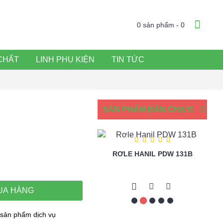
0 sản phẩm - 0
CHẤT
LINH PHỤ KIỆN
TIN TỨC
SẢN PHẨM BÁN CHẠY
RƠLE HANIL PDW 131B
T
HOVINA 1HP CỘT ÁP CAO
3PHA
UA HÀNG
sản phẩm dịch vụ