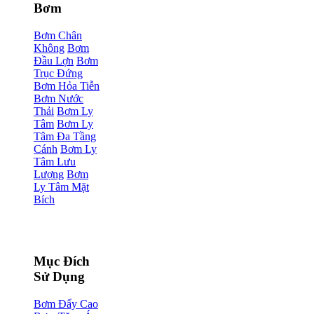
Bơm
Bơm Chân
Không
Bơm
Đầu Lợn
Bơm
Trục Đứng
Bơm Hỏa Tiễn
Bơm Nước
Thải
Bơm Ly
Tâm
Bơm Ly
Tâm Đa Tầng
Cánh
Bơm Ly
Tâm Lưu
Lượng
Bơm
Ly Tâm Mặt
Bích
Mục Đích
Sử Dụng
Bơm Đẩy Cao