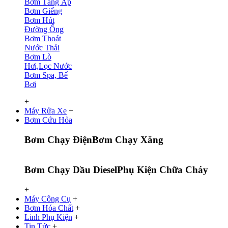
Bơm Tăng Áp
Bơm Giếng
Bơm Hút
Đường Ống
Bơm Thoát
Nước Thải
Bơm Lò
Hơi,Lọc Nước
Bơm Spa, Bể
Bơi
+
Máy Rửa Xe
+
Bơm Cứu Hỏa
Bơm Chạy Điện
Bơm Chạy Xăng
Bơm Chạy Dầu Diesel
Phụ Kiện Chữa Cháy
+
Máy Công Cụ
+
Bơm Hóa Chất
+
Linh Phụ Kiện
+
Tin Tức
+