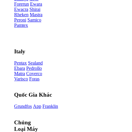
Forerun
Ewara
Ewacra
Shirai
Rheken
Mastra
Peroni
Samico
Pamtex
Italy
Pentax
Sealand
Ebara
Pedrollo
Matra
Coverco
Varisco
Foras
Quốc Gia Khác
Grundfos
App
Franklin
Chủng
Loại Máy