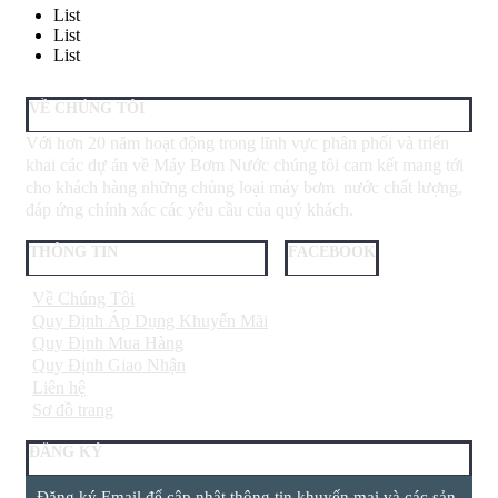
List
List
List
VỀ CHÚNG TÔI
Với hơn 20 năm hoạt động trong lĩnh vực phân phối và triển
khai các dự án về Máy Bơm Nước chúng tôi cam kết mang tới
cho khách hàng những chủng loại máy bơm nước chất lượng,
đáp ứng chính xác các yêu cầu của quý khách.
THÔNG TIN
FACEBOOK
Về Chúng Tôi
Quy Định Áp Dụng Khuyến Mãi
Quy Định Mua Hàng
Quy Định Giao Nhận
Liên hệ
Sơ đồ trang
ĐĂNG KÝ
Đăng ký Email để cập nhật thông tin khuyến mại và các sản