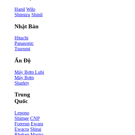
Hanil
Wilo
Shimizu
Shinil
Nhật Bản
Hitachi
Panasonic
Tsurumi
Ấn Độ
Máy Bơm Lubi
Máy Bơm
Sharkty
Trung
Quốc
Lepono
Shimge
CNP
Forerun
Ewara
Ewacra
Shirai
Rheken
Mastra