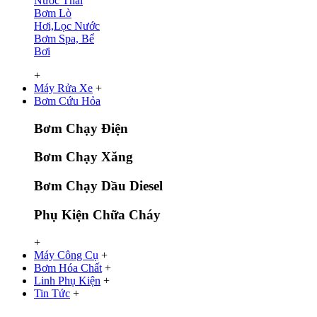
Nước Thải
Bơm Lò
Hơi,Lọc Nước
Bơm Spa, Bể
Bơi
+
Máy Rửa Xe
+
Bơm Cứu Hỏa
Bơm Chạy Điện
Bơm Chạy Xăng
Bơm Chạy Dầu Diesel
Phụ Kiện Chữa Cháy
+
Máy Công Cụ
+
Bơm Hóa Chất
+
Linh Phụ Kiện
+
Tin Tức
+