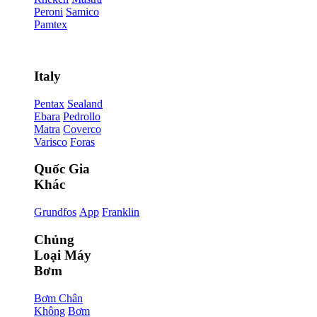
Peroni
Samico
Pamtex
Italy
Pentax
Sealand
Ebara
Pedrollo
Matra
Coverco
Varisco
Foras
Quốc Gia
Khác
Grundfos
App
Franklin
Chủng
Loại Máy
Bơm
Bơm Chân
Không
Bơm