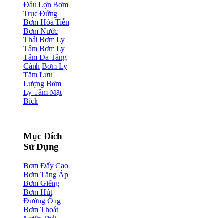
Đầu Lợn
Bơm
Trục Đứng
Bơm Hỏa Tiễn
Bơm Nước
Thải
Bơm Ly
Tâm
Bơm Ly
Tâm Đa Tầng
Cánh
Bơm Ly
Tâm Lưu
Lượng
Bơm
Ly Tâm Mặt
Bích
Mục Đích
Sử Dụng
Bơm Đẩy Cao
Bơm Tăng Áp
Bơm Giếng
Bơm Hút
Đường Ống
Bơm Thoát