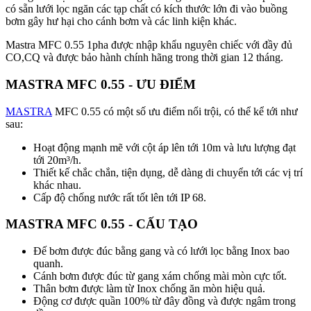
có sẵn lưới lọc ngăn các tạp chất có kích thước lớn đi vào buồng
bơm gây hư hại cho cánh bơm và các linh kiện khác.
Mastra MFC 0.55 1pha được nhập khẩu nguyên chiếc với đầy đủ
CO,CQ và được bảo hành chính hãng trong thời gian 12 tháng.
MASTRA MFC 0.55 - ƯU ĐIỂM
MASTRA
MFC 0.55 có một số ưu điểm nổi trội, có thể kể tới như
sau:
Hoạt động mạnh mẽ với cột áp lên tới 10m và lưu lượng đạt
tới 20m³/h.
Thiết kế chắc chắn, tiện dụng, dễ dàng di chuyển tới các vị trí
khác nhau.
Cấp độ chống nước rất tốt lên tới IP 68.
MASTRA MFC 0.55 - CẤU TẠO
Đế bơm được đúc bằng gang và có lưới lọc bằng Inox bao
quanh.
Cánh bơm được đúc từ gang xám chống mài mòn cực tốt.
Thân bơm được làm từ Inox chống ăn mòn hiệu quả.
Động cơ được quần 100% từ đây đồng và được ngâm trong