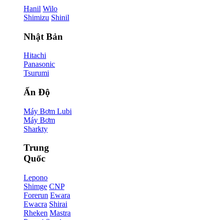
Hanil
Wilo
Shimizu
Shinil
Nhật Bản
Hitachi
Panasonic
Tsurumi
Ấn Độ
Máy Bơm Lubi
Máy Bơm
Sharkty
Trung
Quốc
Lepono
Shimge
CNP
Forerun
Ewara
Ewacra
Shirai
Rheken
Mastra