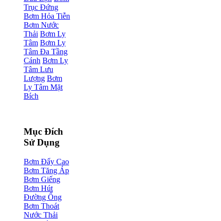
Trục Đứng
Bơm Hỏa Tiễn
Bơm Nước
Thải
Bơm Ly
Tâm
Bơm Ly
Tâm Đa Tầng
Cánh
Bơm Ly
Tâm Lưu
Lượng
Bơm
Ly Tâm Mặt
Bích
Mục Đích
Sử Dụng
Bơm Đẩy Cao
Bơm Tăng Áp
Bơm Giếng
Bơm Hút
Đường Ống
Bơm Thoát
Nước Thải