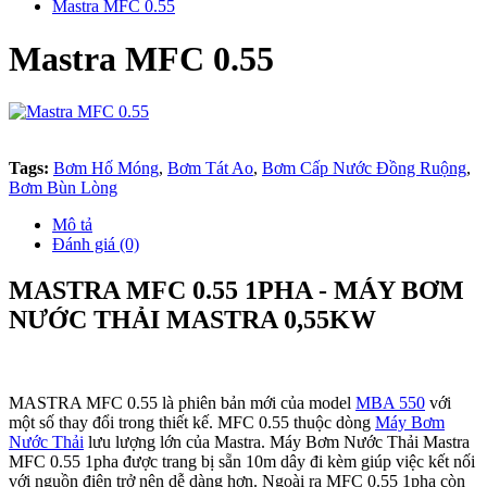
Mastra MFC 0.55
Mastra MFC 0.55
Tags:
Bơm Hố Móng
,
Bơm Tát Ao
,
Bơm Cấp Nước Đồng Ruộng
,
Bơm Bùn Lòng
Mô tả
Đánh giá (0)
MASTRA MFC 0.55 1PHA - MÁY BƠM
NƯỚC THẢI MASTRA 0,55KW
MASTRA MFC 0.55 là phiên bản mới của model
MBA 550
với
một số thay đổi trong thiết kế. MFC 0.55 thuộc dòng
Máy Bơm
Nước Thải
lưu lượng lớn của Mastra. Máy Bơm Nước Thải Mastra
MFC 0.55 1pha được trang bị sẵn 10m dây đi kèm giúp việc kết nối
với nguồn điện trở nên dễ dàng hơn. Ngoài ra MFC 0.55 1pha còn