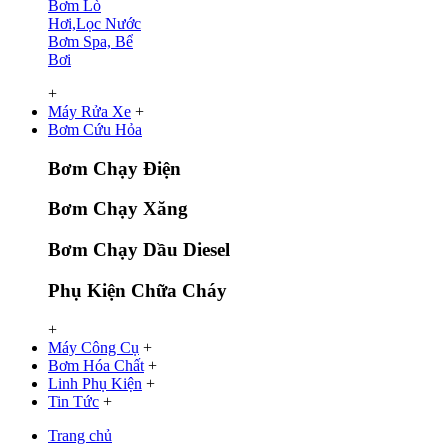
Bơm Lò
Hơi,Lọc Nước
Bơm Spa, Bể
Bơi
+
Máy Rửa Xe
+
Bơm Cứu Hỏa
Bơm Chạy Điện
Bơm Chạy Xăng
Bơm Chạy Dầu Diesel
Phụ Kiện Chữa Cháy
+
Máy Công Cụ
+
Bơm Hóa Chất
+
Linh Phụ Kiện
+
Tin Tức
+
Trang chủ