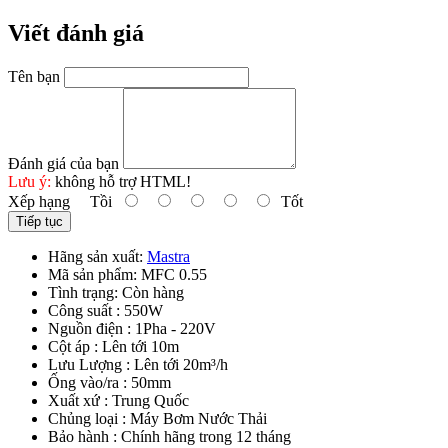
Viết đánh giá
Tên bạn
Đánh giá của bạn
Lưu ý:
không hỗ trợ HTML!
Xếp hạng
Tồi
Tốt
Tiếp tục
Hãng sản xuất:
Mastra
Mã sản phẩm:
MFC 0.55
Tình trạng:
Còn hàng
Công suất : 550W
Nguồn điện : 1Pha - 220V
Cột áp : Lên tới 10m
Lưu Lượng : Lên tới 20m³/h
Ống vào/ra : 50mm
Xuất xứ : Trung Quốc
Chủng loại : Máy Bơm Nước Thải
Bảo hành : Chính hãng trong 12 tháng