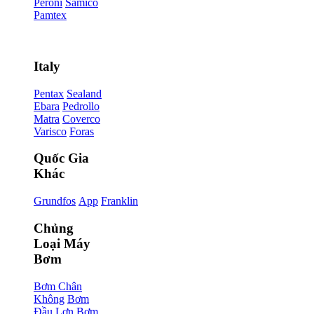
Peroni
Samico
Pamtex
Italy
Pentax
Sealand
Ebara
Pedrollo
Matra
Coverco
Varisco
Foras
Quốc Gia
Khác
Grundfos
App
Franklin
Chủng
Loại Máy
Bơm
Bơm Chân
Không
Bơm
Đầu Lợn
Bơm