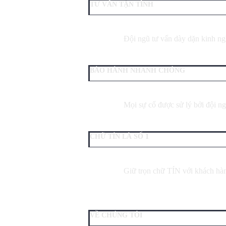
TƯ VẤN TẬN TÌNH
Đội ngũ tư vấn dày dặn kinh ngh
BÀO HÀNH NHANH CHÓNG
Mọi sự cố được sử lý bởi đội ng
CHỮ TÍN LÀ SỐ 1
Giữ trọn chữ TÍN với khách hà
VỀ CHÚNG TÔI