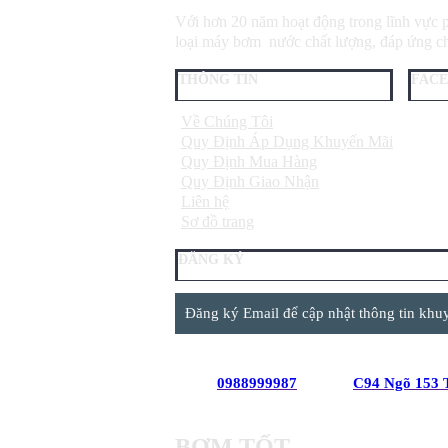
Với hơn 20 năm hoạt động trong lĩnh vực 
loại máy bơm nước chất lượng, đáp ứng ch
THÔNG TIN
FAC
Về Chúng Tôi
Quy Định Áp Dụng Khuyến Mãi
Quy Định Mua Hàng
Quy Định Giao Nhận
Liên hệ
Sơ đồ trang
ĐĂNG KÝ
Đăng ký Email để cập nhật thông tin khu
0988999987
C94 Ngõ 153 
BƠM TỐT