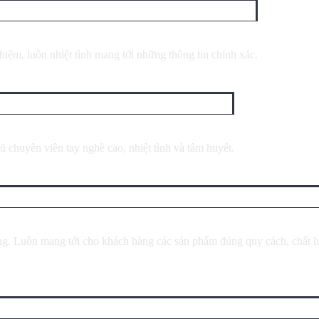
iệm, luôn nhiệt tình mang tới những thông tin chính xác.
ũ chuyên viên tay nghề cao, nhiệt tình và tâm huyết.
ng. Luôn mang tới cho khách hàng các sản phẩm đúng quy cách, chất l