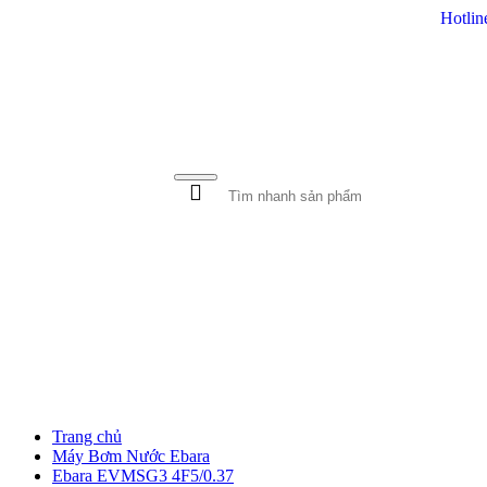
Hotlin
MÁY BƠM NƯỚC
MÁY RỬ
Trang chủ
Máy Bơm Nước Ebara
Ebara EVMSG3 4F5/0.37