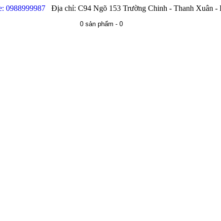
e: 0988999987
Địa chỉ: C94 Ngõ 153 Trường Chinh - Thanh Xuân -
0 sản phẩm - 0
A XE
BƠM CỨU HỎA
MÁY CÔNG CỤ
BƠM HÓA C