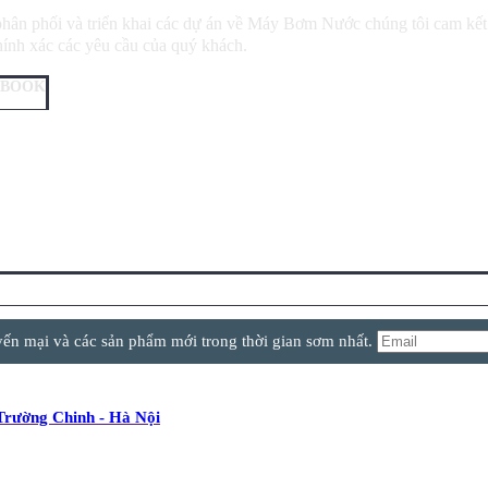
phân phối và triển khai các dự án về Máy Bơm Nước chúng tôi cam kế
ính xác các yêu cầu của quý khách.
EBOOK
yến mại và các sản phẩm mới trong thời gian sơm nhất.
Trường Chinh - Hà Nội