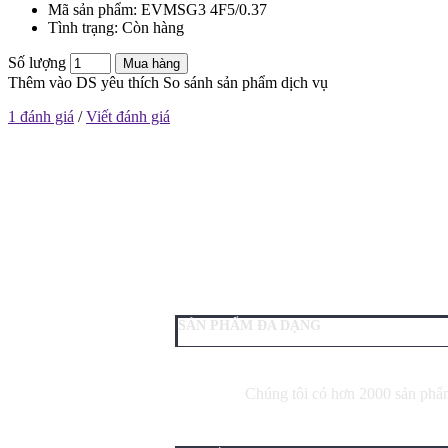
Mã sản phẩm:
EVMSG3 4F5/0.37
Tình trạng:
Còn hàng
Số lượng
Mua hàng
Thêm vào DS yêu thích
So sánh sản phẩm dịch vụ
1 đánh giá
/
Viết đánh giá
SẢN PHẨM ĐA DẠNG
Chúng tôi có hơn 2000 sản phẩm