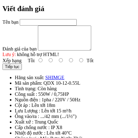
Viết đánh giá
Tên bạn
Đánh giá của bạn
Lưu ý:
không hỗ trợ HTML!
Xếp hạng
Tồi
Tốt
Tiếp tục
Hãng sản xuất:
SHIMGE
Mã sản phẩm:
QDX 10-12-0.55L
Tình trạng:
Còn hàng
Công suất : 550W / 0,75HP
Nguồn điện : 1pha / 220V / 50Hz
Cột áp : Lên tới 18m
Lưu Lượng : Lên tới 15 m³/h
Ống vào/ra : .../42 mm (.../1½")
Xuất xứ : Trung Quốc
Cấp chống nước : IP X8
Nhiệt độ nước : Lên tới 40°C