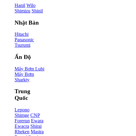
Hanil
Wilo
Shimizu
Shinil
Nhật Bản
Hitachi
Panasonic
Tsurumi
Ấn Độ
Máy Bơm Lubi
Máy Bơm
Sharkty
Trung
Quốc
Lepono
Shimge
CNP
Forerun
Ewara
Ewacra
Shirai
Rheken
Mastra