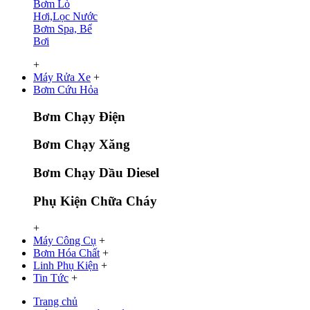
Bơm Lò
Hơi,Lọc Nước
Bơm Spa, Bể
Bơi
+
Máy Rửa Xe
+
Bơm Cứu Hỏa
Bơm Chạy Điện
Bơm Chạy Xăng
Bơm Chạy Dầu Diesel
Phụ Kiện Chữa Cháy
+
Máy Công Cụ
+
Bơm Hóa Chất
+
Linh Phụ Kiện
+
Tin Tức
+
Trang chủ