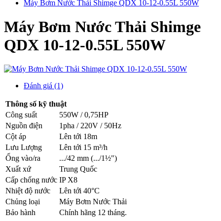
Máy Bơm Nước Thải Shimge QDX 10-12-0.55L 550W
Máy Bơm Nước Thải Shimge
QDX 10-12-0.55L 550W
Đánh giá (1)
Thông số kỹ thuật
Công suất
550W / 0,75HP
Nguồn điện
1pha / 220V / 50Hz
Cột áp
Lên tới 18m
Lưu Lượng
Lên tới 15 m³/h
Ống vào/ra
.../42 mm (.../1½")
Xuất xứ
Trung Quốc
Cấp chống nước
IP X8
Nhiệt độ nước
Lên tới 40°C
Chủng loại
Máy Bơm Nước Thải
Bảo hành
Chính hãng 12 tháng.