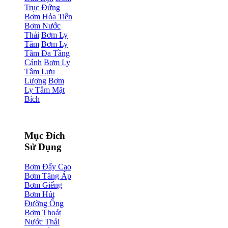
Trục Đứng
Bơm Hỏa Tiễn
Bơm Nước
Thải
Bơm Ly
Tâm
Bơm Ly
Tâm Đa Tầng
Cánh
Bơm Ly
Tâm Lưu
Lượng
Bơm
Ly Tâm Mặt
Bích
Mục Đích
Sử Dụng
Bơm Đẩy Cao
Bơm Tăng Áp
Bơm Giếng
Bơm Hút
Đường Ống
Bơm Thoát
Nước Thải