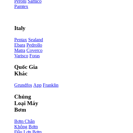
Peroni
Samico
Pamtex
Italy
Pentax
Sealand
Ebara
Pedrollo
Matra
Coverco
Varisco
Foras
Quốc Gia
Khác
Grundfos
App
Franklin
Chủng
Loại Máy
Bơm
Bơm Chân
Không
Bơm
Đầu Lợn
Bơm