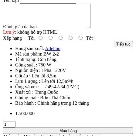
Tên bạn
Đánh giá của bạn
Lưu ý:
không hỗ trợ HTML!
Xếp hạng
Tồi
Tốt
Tiếp tục
Hãng sản xuất:
Adelino
Mã sản phẩm:
BW 2-2
Tình trạng:
Còn hàng
Công suất : 750 W
Nguồn điện : 1Pha - 220V
Cột áp : Lên tới 8,5m
Lưu Lượng : Lên tới 12,5m³/h
Ống vào/ra : …/ 49-42-34 (PVC)
Xuất xứ : Trung Quốc
Chủng loại : Bơm Thả Chìm
Bảo hành : Chính hãng trong 12 tháng
1.500.000
Mua hàng