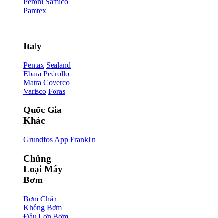
Peroni
Samico
Pamtex
Italy
Pentax
Sealand
Ebara
Pedrollo
Matra
Coverco
Varisco
Foras
Quốc Gia
Khác
Grundfos
App
Franklin
Chủng
Loại Máy
Bơm
Bơm Chân
Không
Bơm
Đầu Lợn
Bơm