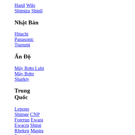
Hanil
Wilo
Shimizu
Shinil
Nhật Bản
Hitachi
Panasonic
Tsurumi
Ấn Độ
Máy Bơm Lubi
Máy Bơm
Sharkty
Trung
Quốc
Lepono
Shimge
CNP
Forerun
Ewara
Ewacra
Shirai
Rheken
Mastra