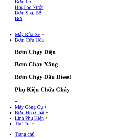
Bơm Lò
Hơi,Lọc Nước
Bơm Spa, Bể
Bơi
+
Máy Rửa Xe
+
Bơm Cứu Hỏa
Bơm Chạy Điện
Bơm Chạy Xăng
Bơm Chạy Dầu Diesel
Phụ Kiện Chữa Cháy
+
Máy Công Cụ
+
Bơm Hóa Chất
+
Linh Phụ Kiện
+
Tin Tức
+
Trang chủ