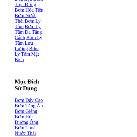
Trục Đứng
Bơm Hỏa Tiễn
Bơm Nước
Thải
Bơm Ly
Tâm
Bơm Ly
Tâm Đa Tầng
Cánh
Bơm Ly
Tâm Lưu
Lượng
Bơm
Ly Tâm Mặt
Bích
Mục Đích
Sử Dụng
Bơm Đẩy Cao
Bơm Tăng Áp
Bơm Giếng
Bơm Hút
Đường Ống
Bơm Thoát
Nước Thải