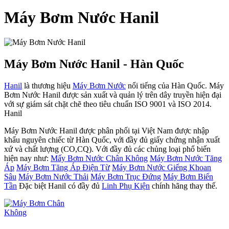
Máy Bơm Nước Hanil
Máy Bơm Nước Hanil - Hàn Quốc
Hanil
là thương hiệu
Máy Bơm Nước
nổi tiếng của Hàn Quốc. Máy
Bơm Nước Hanil được sản xuất và quản lý trên dây truyền hiện đại
với sự giám sát chặt chẽ theo tiêu chuẩn ISO 9001 và ISO 2014.
Hanil
Máy Bơm Nước Hanil được phân phối tại Việt Nam được nhập
khẩu nguyên chiếc từ Hàn Quốc, với đầy đủ giấy chứng nhận xuất
xứ và chất lượng (CO,CQ). Với đầy đủ các chủng loại phổ biến
hiện nay như:
Mấy Bơm Nước Chân Không
Máy Bơm Nước Tăng
Áp
Máy Bơm Tăng Áp Điện Từ
Máy Bơm Nước Giếng Khoan
Sâu
Máy Bơm Nước Thải
Máy Bơm Trục Đứng
Máy Bơm Biến
Tần
Đặc biệt Hanil có đầy đủ
Linh Phụ Kiện
chính hãng thay thế.