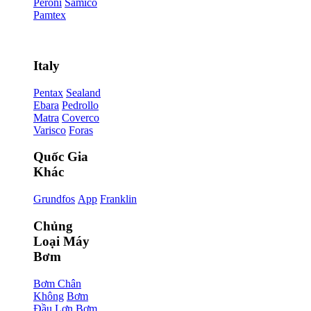
Peroni
Samico
Pamtex
Italy
Pentax
Sealand
Ebara
Pedrollo
Matra
Coverco
Varisco
Foras
Quốc Gia
Khác
Grundfos
App
Franklin
Chủng
Loại Máy
Bơm
Bơm Chân
Không
Bơm
Đầu Lợn
Bơm