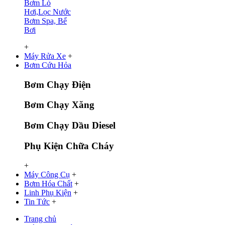
Bơm Lò
Hơi,Lọc Nước
Bơm Spa, Bể
Bơi
+
Máy Rửa Xe
+
Bơm Cứu Hỏa
Bơm Chạy Điện
Bơm Chạy Xăng
Bơm Chạy Dầu Diesel
Phụ Kiện Chữa Cháy
+
Máy Công Cụ
+
Bơm Hóa Chất
+
Linh Phụ Kiện
+
Tin Tức
+
Trang chủ