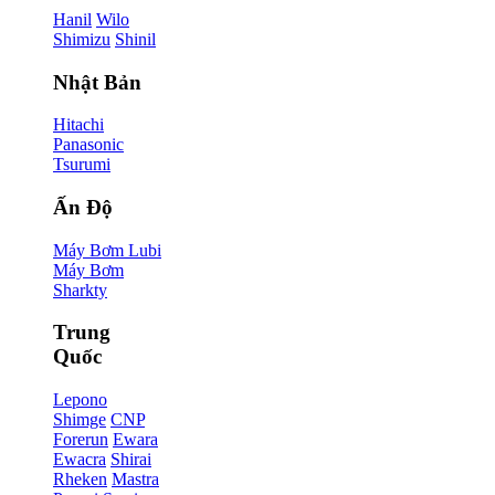
Hanil
Wilo
Shimizu
Shinil
Nhật Bản
Hitachi
Panasonic
Tsurumi
Ấn Độ
Máy Bơm Lubi
Máy Bơm
Sharkty
Trung
Quốc
Lepono
Shimge
CNP
Forerun
Ewara
Ewacra
Shirai
Rheken
Mastra