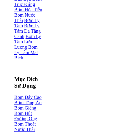
Trục Đứng
Bơm Hỏa Tiễn
Bơm Nước
Thải
Bơm Ly
Tâm
Bơm Ly
Tâm Đa Tầng
Cánh
Bơm Ly
Tâm Lưu
Lượng
Bơm
Ly Tâm Mặt
Bích
Mục Đích
Sử Dụng
Bơm Đẩy Cao
Bơm Tăng Áp
Bơm Giếng
Bơm Hút
Đường Ống
Bơm Thoát
Nước Thải