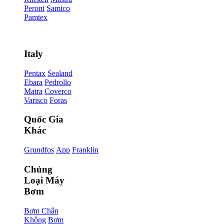
Peroni
Samico
Pamtex
Italy
Pentax
Sealand
Ebara
Pedrollo
Matra
Coverco
Varisco
Foras
Quốc Gia
Khác
Grundfos
App
Franklin
Chủng
Loại Máy
Bơm
Bơm Chân
Không
Bơm