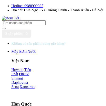
Hotline: 0988999987
Địa chỉ: C94 Ngõ 153 Trường Chinh - Thanh Xuân - Hà Nội
0 sản phẩm - 0
Không có sản phẩm trong giỏ hàng!
Máy Bơm Nước
Việt Nam
Howaki
Tiến
Phát
Fuzuki
Shining
Daphovina
Sena
Kangaroo
Hàn Quốc