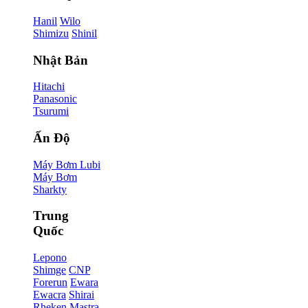
Hanil
Wilo
Shimizu
Shinil
Nhật Bản
Hitachi
Panasonic
Tsurumi
Ấn Độ
Máy Bơm Lubi
Máy Bơm
Sharkty
Trung
Quốc
Lepono
Shimge
CNP
Forerun
Ewara
Ewacra
Shirai
Rheken
Mastra