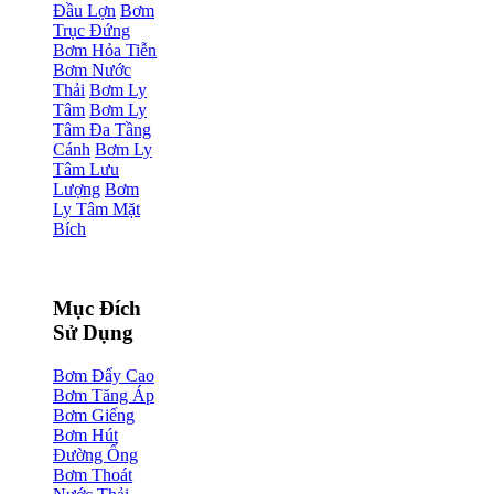
Đầu Lợn
Bơm
Trục Đứng
Bơm Hỏa Tiễn
Bơm Nước
Thải
Bơm Ly
Tâm
Bơm Ly
Tâm Đa Tầng
Cánh
Bơm Ly
Tâm Lưu
Lượng
Bơm
Ly Tâm Mặt
Bích
Mục Đích
Sử Dụng
Bơm Đẩy Cao
Bơm Tăng Áp
Bơm Giếng
Bơm Hút
Đường Ống
Bơm Thoát