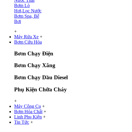
Nước Thải
Bơm Lò
Hơi,Lọc Nước
Bơm Spa, Bể
Bơi
+
Máy Rửa Xe
+
Bơm Cứu Hỏa
Bơm Chạy Điện
Bơm Chạy Xăng
Bơm Chạy Dầu Diesel
Phụ Kiện Chữa Cháy
+
Máy Công Cụ
+
Bơm Hóa Chất
+
Linh Phụ Kiện
+
Tin Tức
+