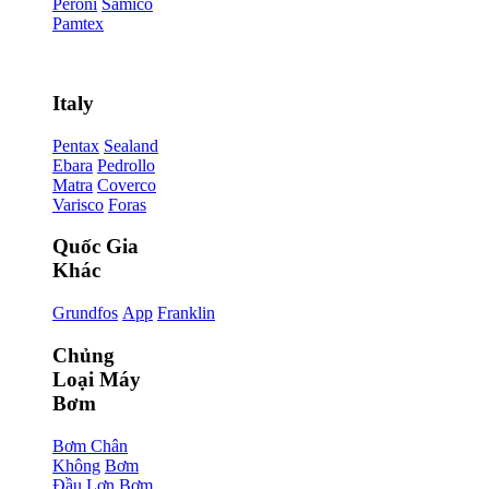
Peroni
Samico
Pamtex
Italy
Pentax
Sealand
Ebara
Pedrollo
Matra
Coverco
Varisco
Foras
Quốc Gia
Khác
Grundfos
App
Franklin
Chủng
Loại Máy
Bơm
Bơm Chân
Không
Bơm
Đầu Lợn
Bơm