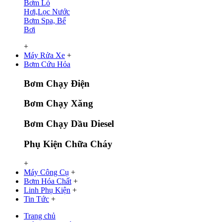
Bơm Lò
Hơi,Lọc Nước
Bơm Spa, Bể
Bơi
+
Máy Rửa Xe
+
Bơm Cứu Hỏa
Bơm Chạy Điện
Bơm Chạy Xăng
Bơm Chạy Dầu Diesel
Phụ Kiện Chữa Cháy
+
Máy Công Cụ
+
Bơm Hóa Chất
+
Linh Phụ Kiện
+
Tin Tức
+
Trang chủ