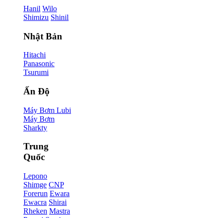
Hanil
Wilo
Shimizu
Shinil
Nhật Bản
Hitachi
Panasonic
Tsurumi
Ấn Độ
Máy Bơm Lubi
Máy Bơm
Sharkty
Trung
Quốc
Lepono
Shimge
CNP
Forerun
Ewara
Ewacra
Shirai
Rheken
Mastra