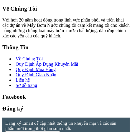
Về Chúng Tôi
Với hơn 20 năm hoạt động trong lĩnh vực phân phối và triển khai
các dự án về Máy Bơm Nước chúng tôi cam kết mang tới cho khách
hàng những chủng loại máy bơm nước chất lượng, đáp ứng chính
xác các yêu cầu của quý khách.
Thông Tin
Về Chúng Tôi
Quy Định Áp Dụng Khuyến Mãi
Quy Định Mua Hàng
Quy Định Giao Nhận
Liên hệ
Sơ đồ trang
Facebook
Đăng ký
Đăng ký Email để cập nhật thông tin khuyến mại và các sản
phẩm mới trong thời gian sơm nhất.