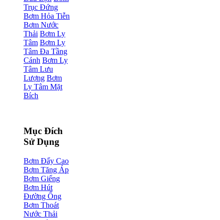
Trục Đứng
Bơm Hỏa Tiễn
Bơm Nước
Thải
Bơm Ly
Tâm
Bơm Ly
Tâm Đa Tầng
Cánh
Bơm Ly
Tâm Lưu
Lượng
Bơm
Ly Tâm Mặt
Bích
Mục Đích
Sử Dụng
Bơm Đẩy Cao
Bơm Tăng Áp
Bơm Giếng
Bơm Hút
Đường Ống
Bơm Thoát
Nước Thải