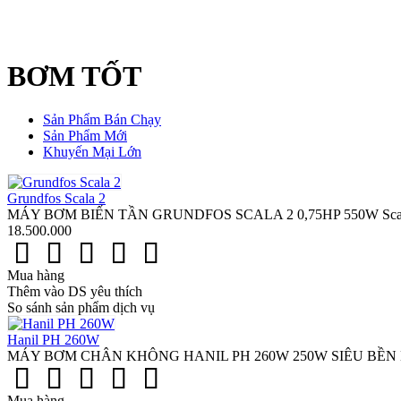
BƠM TỐT
Sản Phẩm Bán Chạy
Sản Phẩm Mới
Khuyến Mại Lớn
Grundfos Scala 2
MÁY BƠM BIẾN TẦN GRUNDFOS SCALA 2 0,75HP 550W Scala 2 th
18.500.000
Mua hàng
Thêm vào DS yêu thích
So sánh sản phẩm dịch vụ
Hanil PH 260W
MÁY BƠM CHÂN KHÔNG HANIL PH 260W 250W SIÊU BỀN NH
Mua hàng