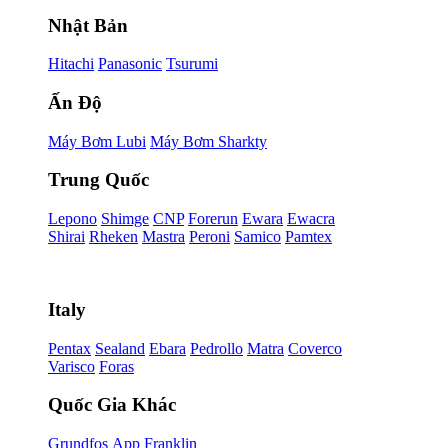
Nhật Bản
Hitachi
Panasonic
Tsurumi
Ấn Độ
Máy Bơm Lubi
Máy Bơm Sharkty
Trung Quốc
Lepono
Shimge
CNP
Forerun
Ewara
Ewacra
Shirai
Rheken
Mastra
Peroni
Samico
Pamtex
Italy
Pentax
Sealand
Ebara
Pedrollo
Matra
Coverco
Varisco
Foras
Quốc Gia Khác
Grundfos
App
Franklin