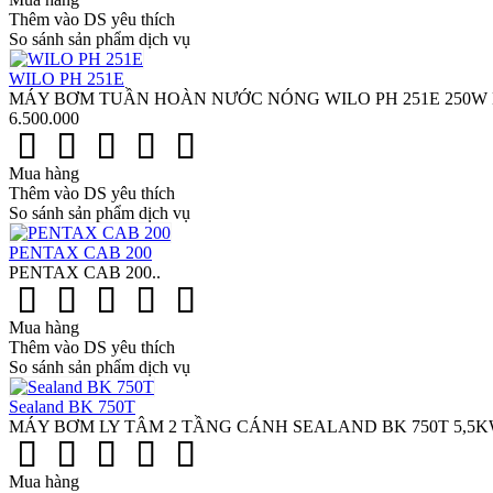
Thêm vào DS yêu thích
So sánh sản phẩm dịch vụ
WILO PH 251E
MÁY BƠM TUẦN HOÀN NƯỚC NÓNG WILO PH 251E 250W HÀN Q
6.500.000
Mua hàng
Thêm vào DS yêu thích
So sánh sản phẩm dịch vụ
PENTAX CAB 200
PENTAX CAB 200..
Mua hàng
Thêm vào DS yêu thích
So sánh sản phẩm dịch vụ
Sealand BK 750T
MÁY BƠM LY TÂM 2 TẦNG CÁNH SEALAND BK 750T 5,5KW / 7,
Mua hàng