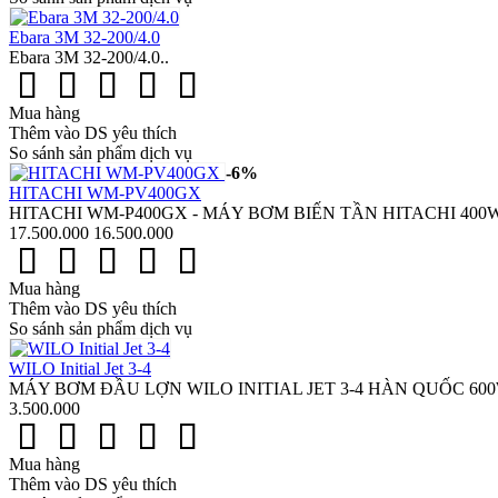
Ebara 3M 32-200/4.0
Ebara 3M 32-200/4.0..
Mua hàng
Thêm vào DS yêu thích
So sánh sản phẩm dịch vụ
-6%
HITACHI WM-PV400GX
HITACHI WM-P400GX - MÁY BƠM BIẾN TẦN HITACHI 400W Hit
17.500.000
16.500.000
Mua hàng
Thêm vào DS yêu thích
So sánh sản phẩm dịch vụ
WILO Initial Jet 3-4
MÁY BƠM ĐẦU LỢN WILO INITIAL JET 3-4 HÀN QUỐC 600W Wil
3.500.000
Mua hàng
Thêm vào DS yêu thích