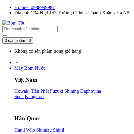
Hotline: 0988999987
Địa chỉ: C94 Ngõ 153 Trường Chinh - Thanh Xuân - Hà Nội
0 sản phẩm - 0
Không có sản phẩm trong giỏ hàng!
+
Máy Bơm Nước
Việt Nam
Howaki
Tiến Phát
Fuzuki
Shining
Daphovina
Sena
Kangaroo
Hàn Quốc
Hanil
Wilo
Shimizu
Shinil