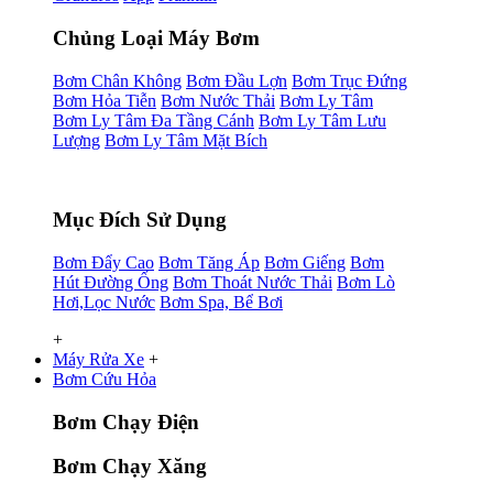
Chủng Loại Máy Bơm
Bơm Chân Không
Bơm Đầu Lợn
Bơm Trục Đứng
Bơm Hỏa Tiễn
Bơm Nước Thải
Bơm Ly Tâm
Bơm Ly Tâm Đa Tầng Cánh
Bơm Ly Tâm Lưu
Lượng
Bơm Ly Tâm Mặt Bích
Mục Đích Sử Dụng
Bơm Đẩy Cao
Bơm Tăng Áp
Bơm Giếng
Bơm
Hút Đường Ống
Bơm Thoát Nước Thải
Bơm Lò
Hơi,Lọc Nước
Bơm Spa, Bể Bơi
+
Máy Rửa Xe
+
Bơm Cứu Hỏa
Bơm Chạy Điện
Bơm Chạy Xăng