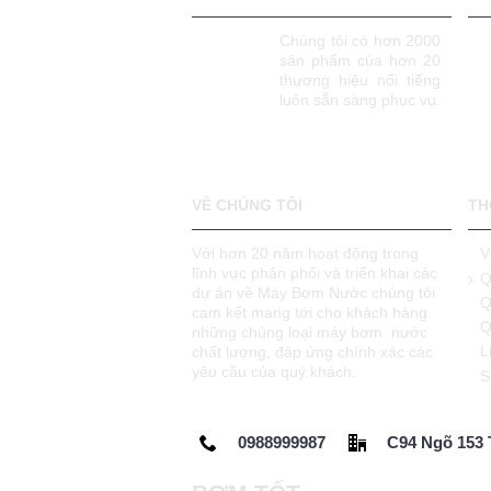
Chúng tôi có hơn 2000
sản phẩm của hơn 20
thương hiệu nổi tiếng
luôn sẵn sàng phục vụ.
VỀ CHÚNG TÔI
TH
Với hơn 20 năm hoạt động trong
V
lĩnh vực phân phối và triển khai các
Q
dự án về Máy Bơm Nước chúng tôi
Q
cam kết mang tới cho khách hàng
Q
những chủng loại máy bơm nước
L
chất lượng, đáp ứng chính xác các
yêu cầu của quý khách.
S
0988999987
C94 Ngõ 153 