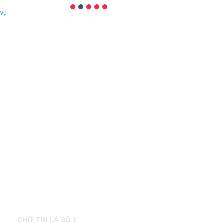
 vụ
CHỮ TÍN LÀ SỐ 1