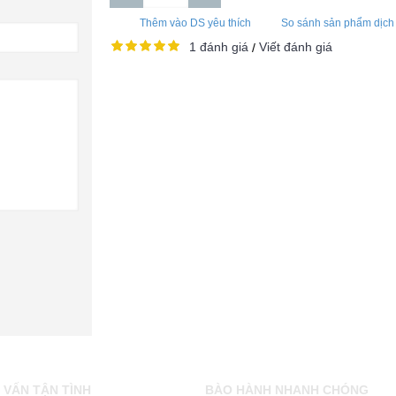
Thêm vào DS yêu thích
So sánh sản phẩm dịch
1 đánh giá
Viết đánh giá
/
 VẤN TẬN TÌNH
BÀO HÀNH NHANH CHÓNG