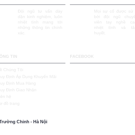
Đội ngũ tư vấn dày
Mọi sự cố được sử 
dặn kinh nghiệm, luôn
bởi đội ngũ chuy
nhiệt tình mang tới
viên tay nghề ca
những thông tin chính
nhiệt tình và t
xác.
huyết.
ÔNG TIN
FACEBOOK
ề Chúng Tôi
uy Định Áp Dụng Khuyến Mãi
uy Định Mua Hàng
uy Định Giao Nhận
iên hệ
ơ đồ trang
Trường Chinh - Hà Nội