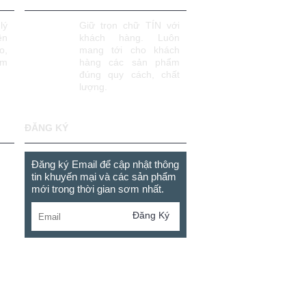
lý
Giữ trọn chữ TÍN với
ên
khách hàng. Luôn
o,
mang tới cho khách
âm
hàng các sản phẩm
đúng quy cách, chất
lượng.
ĐĂNG KÝ
Đăng ký Email để cập nhật thông
tin khuyến mại và các sản phẩm
mới trong thời gian sơm nhất.
Đăng Ký