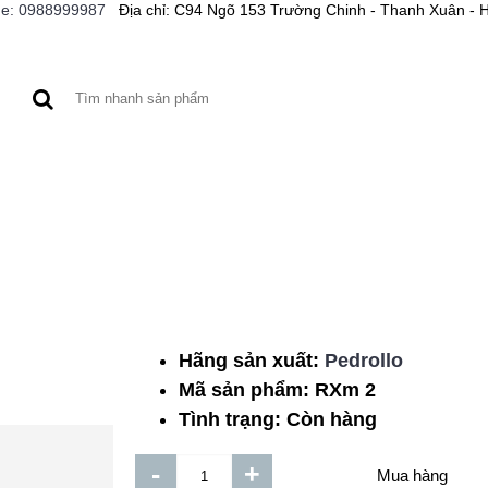
ne: 0988999987
Địa chỉ: C94 Ngõ 153 Trường Chinh - Thanh Xuân - 
A XE
BƠM CỨU HỎA
MÁY CÔNG CỤ
BƠM HÓA 
Hãng sản xuất:
Pedrollo
Daphovina 1HP Cột Á
Mã sản phẩm:
RXm 2
3pha
Tình trạng:
Còn hàng
Thêm vào DS
Mua hàng
-
+
So sánh sản phẩm dịch 
Mua hàng