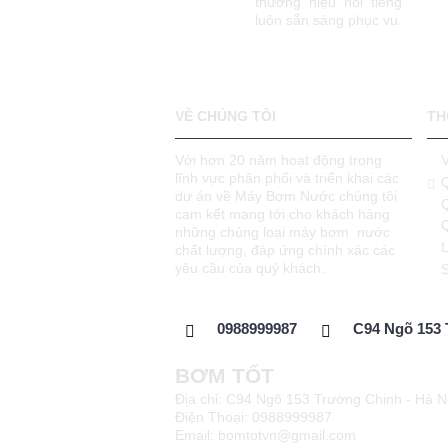
thương hiệu nổi tiếng
luôn sẵn sàng phục vụ.
VỀ CHÚNG TÔI
TH
Với hơn 20 năm hoạt động trong
lĩnh vực phân phối và triển khai các
dự án về Máy Bơm Nước chúng tôi
cam kết mang tới cho khách hàng
những chủng loại máy bơm nước
L
chất lượng, đáp ứng chính xác các
yêu cầu của quý khách.
0988999987
C94 Ngõ 153 
BƠM TỐT
Địa chỉ: C94 Ngõ 153 Trường Chinh - Hà N
Điện Thoại: 0988999987
Email: bomtotvn@gmail.com