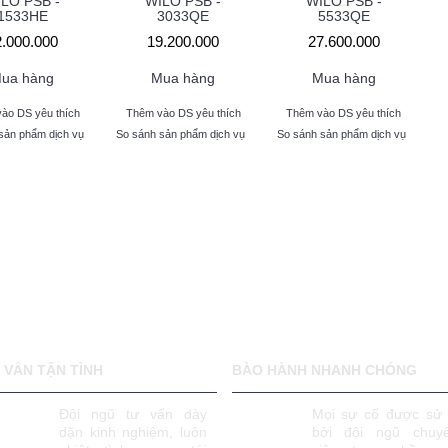
LO PSB -
WILO PSB -
WILO PSB -
1533HE
3033QE
5533QE
2.000.000
19.200.000
27.600.000
ua hàng
Mua hàng
Mua hàng
ào DS yêu thích
Thêm vào DS yêu thích
Thêm vào DS yêu thích
sản phẩm dịch vụ
So sánh sản phẩm dịch vụ
So sánh sản phẩm dịch vụ
 VẤN TẬN TÌNH
BÀO HÀNH NHANH CHÓNG
Đội ngũ tư vấn dày
Mọi sự cố được sử 
dặn kinh nghiệm, luôn
bởi đội ngũ chuy