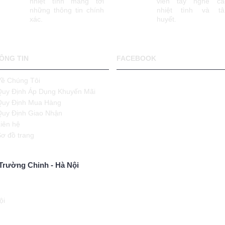
nhiệt tình mang tới
viên tay nghề ca
những thông tin chính
nhiệt tình và t
xác.
huyết.
ÔNG TIN
FACEBOOK
Về Chúng Tôi
Quy Định Áp Dụng Khuyến Mãi
Quy Định Mua Hàng
Quy Định Giao Nhận
iên hệ
Sơ đồ trang
Trường Chinh - Hà Nội
ội