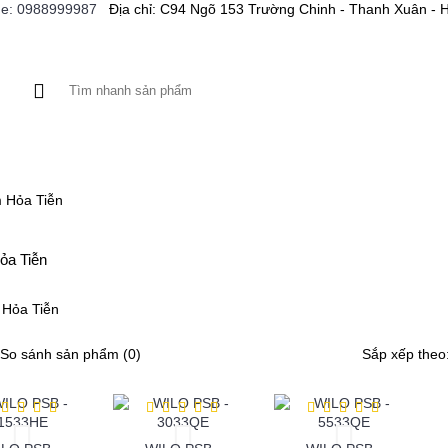
ne: 0988999987
Địa chỉ: C94 Ngõ 153 Trường Chinh - Thanh Xuân - 
A XE
BƠM CỨU HỎA
MÁY CÔNG CỤ
BƠM HÓA C
 Hỏa Tiễn
a Tiễn
So sánh sản phẩm (0)
Sắp xếp theo