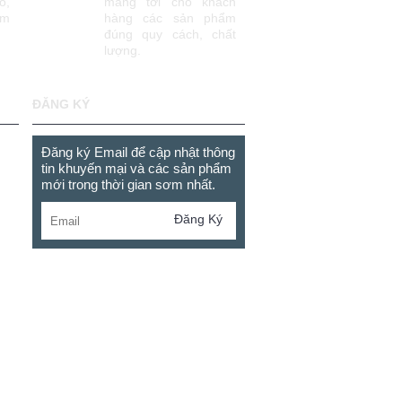
o,
mang tới cho khách
âm
hàng các sản phẩm
đúng quy cách, chất
lượng.
ĐĂNG KÝ
Đăng ký Email để cập nhật thông
tin khuyến mại và các sản phẩm
mới trong thời gian sơm nhất.
Đăng Ký