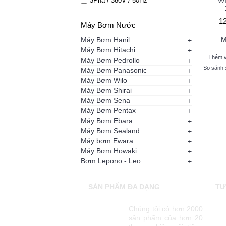
3Pha / 380V / 50Hz
WI
1
Máy Bơm Nước
M
Máy Bơm Hanil
+
Máy Bơm Hitachi
+
Thêm v
Máy Bơm Pedrollo
+
So sánh 
Máy Bơm Panasonic
+
Máy Bơm Wilo
+
Máy Bơm Shirai
+
Máy Bơm Sena
+
Máy Bơm Pentax
+
Máy Bơm Ebara
+
Máy Bơm Sealand
+
Máy bơm Ewara
+
Máy Bơm Howaki
+
Bơm Lepono - Leo
+
SẢN PHẨM ĐA DẠNG
TƯ
Chúng tôi có hơn 2000
sản phẩm của hơn 20