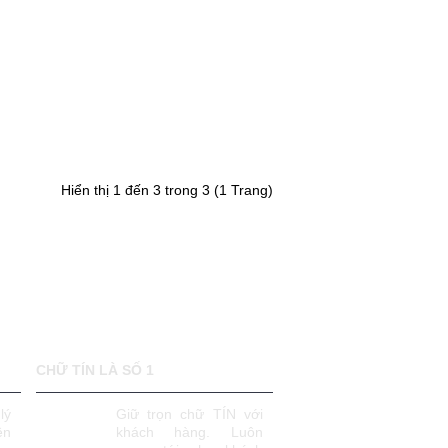
Hiển thị 1 đến 3 trong 3 (1 Trang)
CHỮ TÍN LÀ SỐ 1
lý
Giữ trọn chữ TÍN với
ên
khách hàng. Luôn