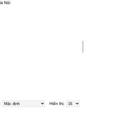
Hà Nội
0 sản phẩm - 0
HẤT
LINH PHỤ KIỆN
TIN TỨC
:
Hiển thị: