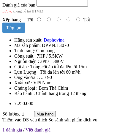
Đánh giá của bạn
Lưu ý:
không hỗ trợ HTML!
Xếp hạng
Tồi
Tốt
Tiếp tục
Hãng sản xuất:
Daphovina
Mã sản phẩm:
DPVN.T3070
Tình trạng:
Còn hàng
Công suất : 7HP / 5,5KW
Nguồn điện : 3Pha - 380V
Cột áp : Tổng cột áp tối đa lên tới 15m
Lưu Lượng : Tối đa lên tới 60 m³/h
Ống vào/ra : … / 90
Xuất xứ : Việt Nam
Chủng loại : Bơm Thả Chìm
Bảo hành : Chính hãng trong 12 tháng.
7.250.000
Số lượng
Mua hàng
Thêm vào DS yêu thích
So sánh sản phẩm dịch vụ
1 đánh giá
/
Viết đánh giá