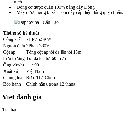
nước.
- Động cơ được quần 100% bằng dây Đồng.
- Máy được trang bị sẵn 10m dây cáp điện đúng quy chuẩn.
Thông số kỹ thuật
Công suất
7HP / 5,5KW
Nguồn điện
3Pha - 380V
Cột áp
Tổng cột áp tối đa lên tới 15m
Lưu Lượng
Tối đa lên tới 60 m³/h
Ống vào/ra
… / 90
Xuất xứ
Việt Nam
Chủng loại
Bơm Thả Chìm
Bảo hành
Chính hãng trong 12 tháng.
Viết đánh giá
Tên bạn