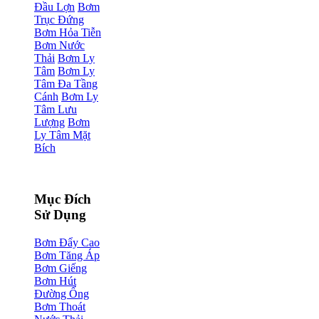
Đầu Lợn
Bơm
Trục Đứng
Bơm Hỏa Tiễn
Bơm Nước
Thải
Bơm Ly
Tâm
Bơm Ly
Tâm Đa Tầng
Cánh
Bơm Ly
Tâm Lưu
Lượng
Bơm
Ly Tâm Mặt
Bích
Mục Đích
Sử Dụng
Bơm Đẩy Cao
Bơm Tăng Áp
Bơm Giếng
Bơm Hút
Đường Ống
Bơm Thoát