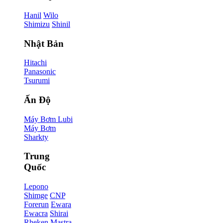
Hanil
Wilo
Shimizu
Shinil
Nhật Bản
Hitachi
Panasonic
Tsurumi
Ấn Độ
Máy Bơm Lubi
Máy Bơm
Sharkty
Trung
Quốc
Lepono
Shimge
CNP
Forerun
Ewara
Ewacra
Shirai
Rheken
Mastra