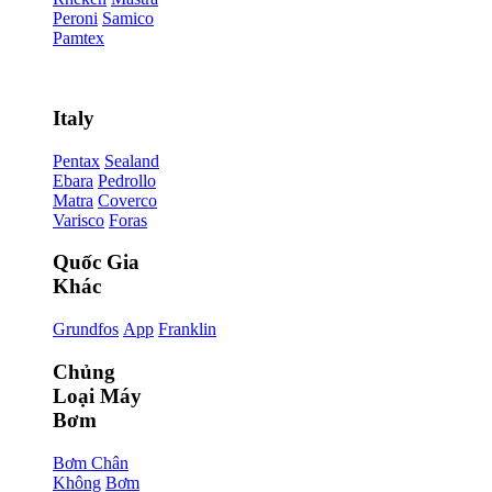
Peroni
Samico
Pamtex
Italy
Pentax
Sealand
Ebara
Pedrollo
Matra
Coverco
Varisco
Foras
Quốc Gia
Khác
Grundfos
App
Franklin
Chủng
Loại Máy
Bơm
Bơm Chân
Không
Bơm