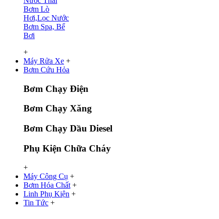
Nước Thải
Bơm Lò
Hơi,Lọc Nước
Bơm Spa, Bể
Bơi
+
Máy Rửa Xe
+
Bơm Cứu Hỏa
Bơm Chạy Điện
Bơm Chạy Xăng
Bơm Chạy Dầu Diesel
Phụ Kiện Chữa Cháy
+
Máy Công Cụ
+
Bơm Hóa Chất
+
Linh Phụ Kiện
+
Tin Tức
+