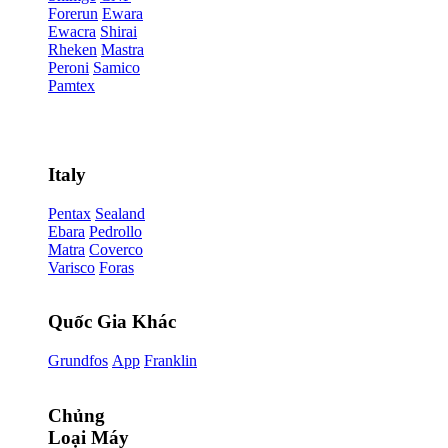
Forerun
Ewara
Ewacra
Shirai
Rheken
Mastra
Peroni
Samico
Pamtex
Italy
Pentax
Sealand
Ebara
Pedrollo
Matra
Coverco
Varisco
Foras
Quốc Gia Khác
Grundfos
App
Franklin
Chủng
Loại Máy