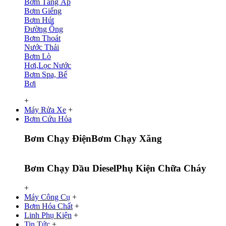
Bơm Tăng Áp
Bơm Giếng
Bơm Hút
Đường Ống
Bơm Thoát
Nước Thải
Bơm Lò
Hơi,Lọc Nước
Bơm Spa, Bể
Bơi
+
Máy Rửa Xe
+
Bơm Cứu Hỏa
Bơm Chạy Điện
Bơm Chạy Xăng
Bơm Chạy Dầu Diesel
Phụ Kiện Chữa Cháy
+
Máy Công Cụ
+
Bơm Hóa Chất
+
Linh Phụ Kiện
+
Tin Tức
+