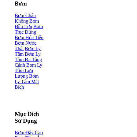
Bơm
Bơm Chân
Không
Bơm
Đầu Lợn
Bơm
Trục Đứng
Bơm Hỏa Tiễn
Bơm Nước
Thải
Bơm Ly
Tâm
Bơm Ly
Tâm Đa Tầng
Cánh
Bơm Ly
Tâm Lưu
Lượng
Bơm
Ly Tâm Mặt
Bích
Mục Đích
Sử Dụng
Bơm Đẩy Cao