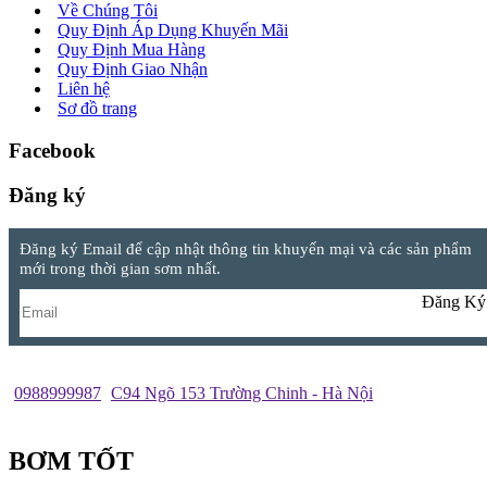
Về Chúng Tôi
Quy Định Áp Dụng Khuyến Mãi
Quy Định Mua Hàng
Quy Định Giao Nhận
Liên hệ
Sơ đồ trang
Facebook
Đăng ký
Đăng ký Email để cập nhật thông tin khuyến mại và các sản phẩm
mới trong thời gian sơm nhất.
Đăng Ký
0988999987
C94 Ngõ 153 Trường Chinh - Hà Nội
BƠM TỐT