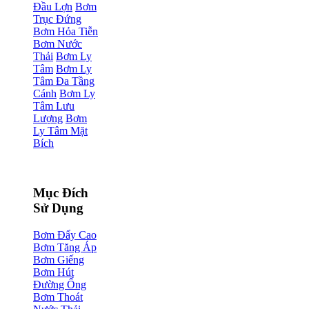
Đầu Lợn
Bơm
Trục Đứng
Bơm Hỏa Tiễn
Bơm Nước
Thải
Bơm Ly
Tâm
Bơm Ly
Tâm Đa Tầng
Cánh
Bơm Ly
Tâm Lưu
Lượng
Bơm
Ly Tâm Mặt
Bích
Mục Đích
Sử Dụng
Bơm Đẩy Cao
Bơm Tăng Áp
Bơm Giếng
Bơm Hút
Đường Ống
Bơm Thoát