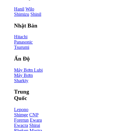
Hanil
Wilo
Shimizu
Shinil
Nhật Bản
Hitachi
Panasonic
Tsurumi
Ấn Độ
Máy Bơm Lubi
Máy Bơm
Sharkty
Trung
Quốc
Lepono
Shimge
CNP
Forerun
Ewara
Ewacra
Shirai
Rheken
Mastra