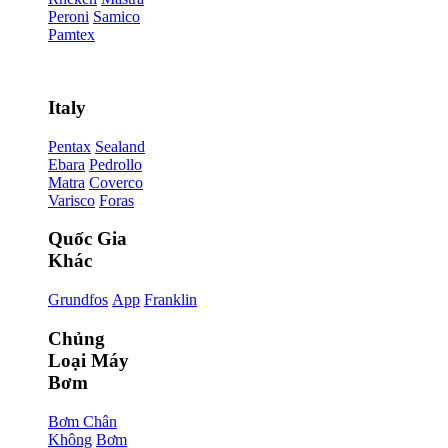
Peroni
Samico
Pamtex
Italy
Pentax
Sealand
Ebara
Pedrollo
Matra
Coverco
Varisco
Foras
Quốc Gia
Khác
Grundfos
App
Franklin
Chủng
Loại Máy
Bơm
Bơm Chân
Không
Bơm