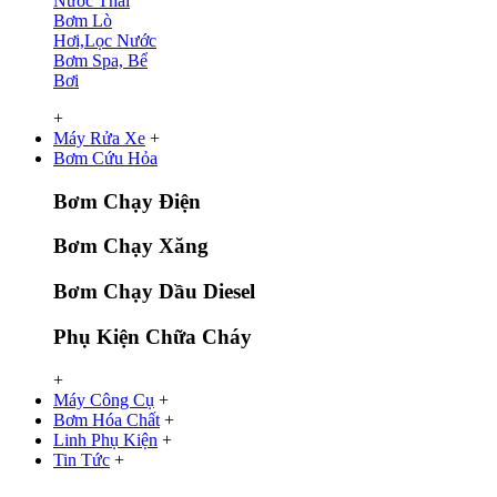
Nước Thải
Bơm Lò
Hơi,Lọc Nước
Bơm Spa, Bể
Bơi
+
Máy Rửa Xe
+
Bơm Cứu Hỏa
Bơm Chạy Điện
Bơm Chạy Xăng
Bơm Chạy Dầu Diesel
Phụ Kiện Chữa Cháy
+
Máy Công Cụ
+
Bơm Hóa Chất
+
Linh Phụ Kiện
+
Tin Tức
+