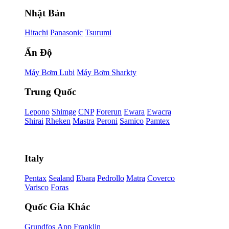
Nhật Bản
Hitachi
Panasonic
Tsurumi
Ấn Độ
Máy Bơm Lubi
Máy Bơm Sharkty
Trung Quốc
Lepono
Shimge
CNP
Forerun
Ewara
Ewacra
Shirai
Rheken
Mastra
Peroni
Samico
Pamtex
Italy
Pentax
Sealand
Ebara
Pedrollo
Matra
Coverco
Varisco
Foras
Quốc Gia Khác
Grundfos
App
Franklin