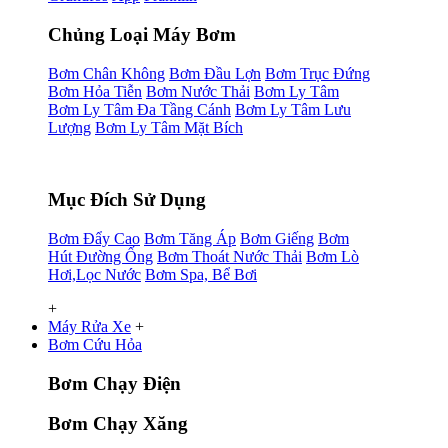
Chủng Loại Máy Bơm
Bơm Chân Không
Bơm Đầu Lợn
Bơm Trục Đứng
Bơm Hỏa Tiễn
Bơm Nước Thải
Bơm Ly Tâm
Bơm Ly Tâm Đa Tầng Cánh
Bơm Ly Tâm Lưu
Lượng
Bơm Ly Tâm Mặt Bích
Mục Đích Sử Dụng
Bơm Đẩy Cao
Bơm Tăng Áp
Bơm Giếng
Bơm
Hút Đường Ống
Bơm Thoát Nước Thải
Bơm Lò
Hơi,Lọc Nước
Bơm Spa, Bể Bơi
+
Máy Rửa Xe
+
Bơm Cứu Hỏa
Bơm Chạy Điện
Bơm Chạy Xăng