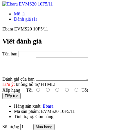
Mô tả
Đánh giá (1)
Ebara EVMS20 10F5/11
Viết đánh giá
Tên bạn
Đánh giá của bạn
Lưu ý:
không hỗ trợ HTML!
Xếp hạng
Tồi
Tốt
Tiếp tục
Hãng sản xuất:
Ebara
Mã sản phẩm:
EVMS20 10F5/11
Tình trạng:
Còn hàng
Số lượng
Mua hàng