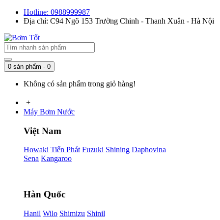
Hotline: 0988999987
Địa chỉ: C94 Ngõ 153 Trường Chinh - Thanh Xuân - Hà Nội
0 sản phẩm - 0
Không có sản phẩm trong giỏ hàng!
+
Máy Bơm Nước
Việt Nam
Howaki
Tiến Phát
Fuzuki
Shining
Daphovina
Sena
Kangaroo
Hàn Quốc
Hanil
Wilo
Shimizu
Shinil