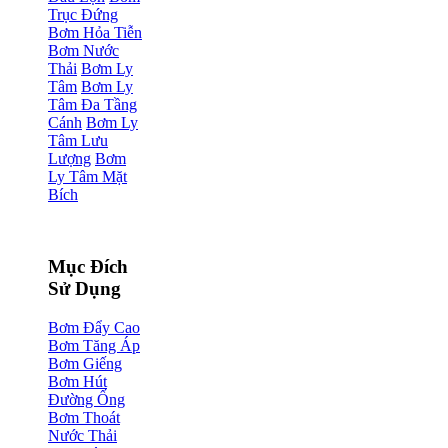
Trục Đứng
Bơm Hỏa Tiễn
Bơm Nước
Thải
Bơm Ly
Tâm
Bơm Ly
Tâm Đa Tầng
Cánh
Bơm Ly
Tâm Lưu
Lượng
Bơm
Ly Tâm Mặt
Bích
Mục Đích
Sử Dụng
Bơm Đẩy Cao
Bơm Tăng Áp
Bơm Giếng
Bơm Hút
Đường Ống
Bơm Thoát
Nước Thải