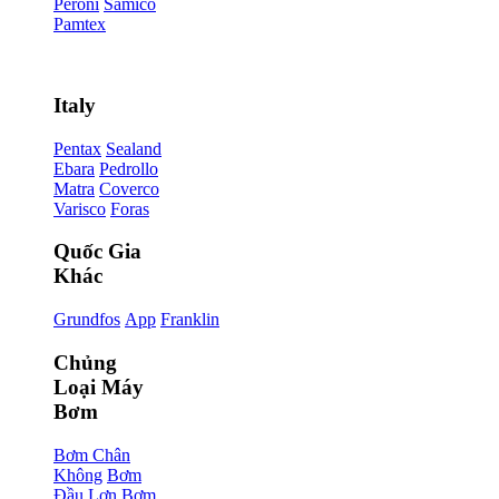
Peroni
Samico
Pamtex
Italy
Pentax
Sealand
Ebara
Pedrollo
Matra
Coverco
Varisco
Foras
Quốc Gia
Khác
Grundfos
App
Franklin
Chủng
Loại Máy
Bơm
Bơm Chân
Không
Bơm
Đầu Lợn
Bơm