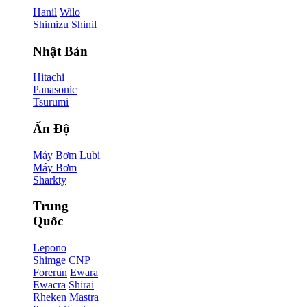
Hanil
Wilo
Shimizu
Shinil
Nhật Bản
Hitachi
Panasonic
Tsurumi
Ấn Độ
Máy Bơm Lubi
Máy Bơm
Sharkty
Trung
Quốc
Lepono
Shimge
CNP
Forerun
Ewara
Ewacra
Shirai
Rheken
Mastra