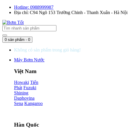
Hotline: 0988999987
Địa chỉ: C94 Ngõ 153 Trường Chinh - Thanh Xuân - Hà Nội
0 sản phẩm - 0
Không có sản phẩm trong giỏ hàng!
Máy Bơm Nước
Việt Nam
Howaki
Tiến
Phát
Fuzuki
Shining
Daphovina
Sena
Kangaroo
Hàn Quốc