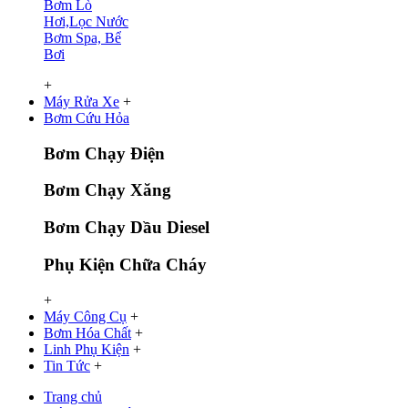
Bơm Lò
Hơi,Lọc Nước
Bơm Spa, Bể
Bơi
+
Máy Rửa Xe
+
Bơm Cứu Hỏa
Bơm Chạy Điện
Bơm Chạy Xăng
Bơm Chạy Dầu Diesel
Phụ Kiện Chữa Cháy
+
Máy Công Cụ
+
Bơm Hóa Chất
+
Linh Phụ Kiện
+
Tin Tức
+
Trang chủ