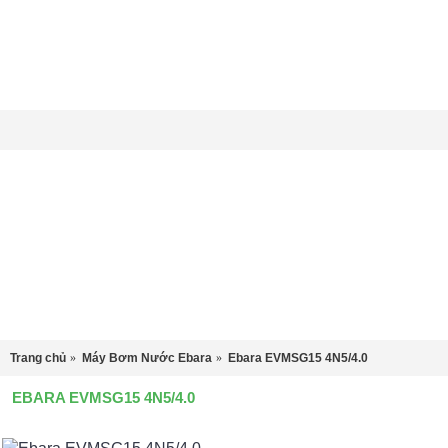
Hotline: 0988999987
Địa chỉ: C94 Ngõ 153 Trường Chinh - Thanh Xuân - Hà Nội
0 sản phẩm - 0
Trang chủ
Máy Bơm Nước Ebara
Ebara EVMSG15 4N5/4.0
Không có sản phẩm trong giỏ hàng!
EBARA EVMSG15 4N5/4.0