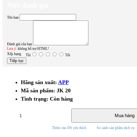
Viết đánh giá
Tên bạn
Đánh giá của bạn
Lưu ý:
không hỗ trợ HTML!
Xếp hạng
Tồi
Tốt
Tiếp tục
Hãng sản xuất:
APP
Mã sản phẩm:
JK 20
Tình trạng:
Còn hàng
Mua hàng
Thêm vào DS yêu thích
So sánh sản phẩm dịch vụ