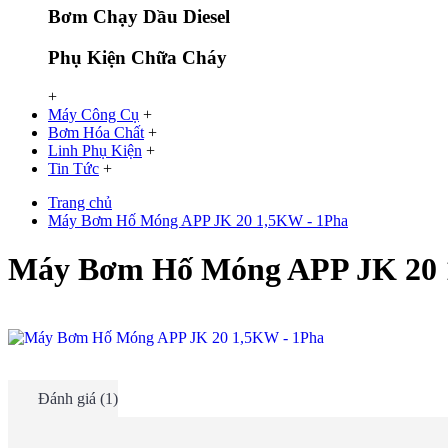
Bơm Chạy Dầu Diesel
Phụ Kiện Chữa Cháy
+
Máy Công Cụ
+
Bơm Hóa Chất
+
Linh Phụ Kiện
+
Tin Tức
+
Trang chủ
Máy Bơm Hố Móng APP JK 20 1,5KW - 1Pha
Máy Bơm Hố Móng APP JK 20 
Đánh giá (1)