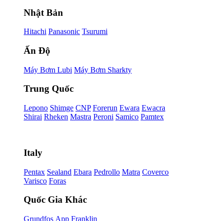
Nhật Bản
Hitachi
Panasonic
Tsurumi
Ấn Độ
Máy Bơm Lubi
Máy Bơm Sharkty
Trung Quốc
Lepono
Shimge
CNP
Forerun
Ewara
Ewacra
Shirai
Rheken
Mastra
Peroni
Samico
Pamtex
Italy
Pentax
Sealand
Ebara
Pedrollo
Matra
Coverco
Varisco
Foras
Quốc Gia Khác
Grundfos
App
Franklin