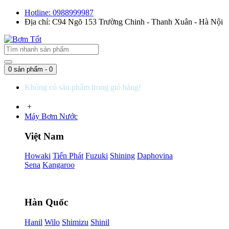
Hotline: 0988999987
Địa chỉ: C94 Ngõ 153 Trường Chinh - Thanh Xuân - Hà Nội
0 sản phẩm - 0
Không có sản phẩm trong giỏ hàng!
+
Máy Bơm Nước
Việt Nam
Howaki
Tiến Phát
Fuzuki
Shining
Daphovina
Sena
Kangaroo
Hàn Quốc
Hanil
Wilo
Shimizu
Shinil