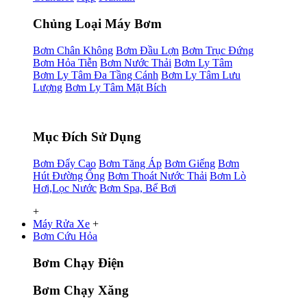
Chủng Loại Máy Bơm
Bơm Chân Không
Bơm Đầu Lợn
Bơm Trục Đứng
Bơm Hỏa Tiễn
Bơm Nước Thải
Bơm Ly Tâm
Bơm Ly Tâm Đa Tầng Cánh
Bơm Ly Tâm Lưu
Lượng
Bơm Ly Tâm Mặt Bích
Mục Đích Sử Dụng
Bơm Đẩy Cao
Bơm Tăng Áp
Bơm Giếng
Bơm
Hút Đường Ống
Bơm Thoát Nước Thải
Bơm Lò
Hơi,Lọc Nước
Bơm Spa, Bể Bơi
+
Máy Rửa Xe
+
Bơm Cứu Hỏa
Bơm Chạy Điện
Bơm Chạy Xăng