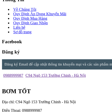
Về Chúng Tôi
Quy Định Áp Dụng Khuyến Mãi
Quy Định Mua Hàng
Quy Định Giao Nhận
Liên hệ
Sơ đồ trang
Facebook
Đăng ký
Đăng ký Email để cập nhật thông tin khuyến mại và các sản phẩm mớ
0988999987
C94 Ngõ 153 Trường Chinh - Hà Nội
BƠM TỐT
Địa chỉ: C94 Ngõ 153 Trường Chinh - Hà Nội
Điện Thoại: 0988999987