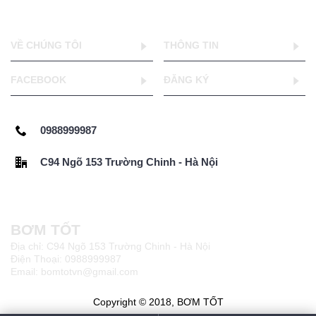
VỀ CHÚNG TÔI
THÔNG TIN
FACEBOOK
ĐĂNG KÝ
0988999987
C94 Ngõ 153 Trường Chinh - Hà Nội
BƠM TỐT
Địa chỉ: C94 Ngõ 153 Trường Chinh - Hà Nội
Điện Thoại: 0988999987
Email: bomtotvn@gmail.com
Copyright © 2018, BƠM TỐT