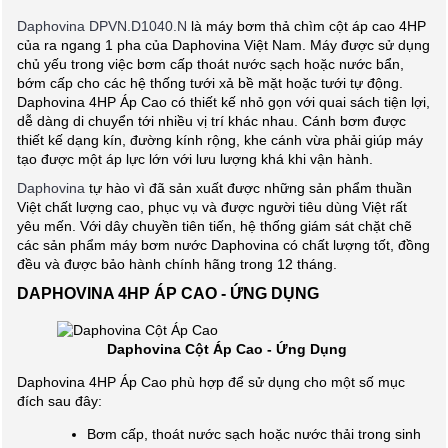
Daphovina DPVN.D1040.N
là máy bơm thả chìm cột áp cao 4HP
của ra ngang 1 pha của Daphovina Việt Nam. Máy được sử dụng
chủ yếu trong việc bơm cấp thoát nước sạch hoặc nước bẩn,
bớm cấp cho các hệ thống tưới xả bề mặt hoặc tưới tự động.
Daphovina 4HP Áp Cao có thiết kế nhỏ gọn với quai sách tiện lợi,
dễ dàng di chuyển tới nhiều vị trí khác nhau. Cánh bơm được
thiết kế dạng kín, đường kính rộng, khe cánh vừa phải giúp máy
tạo được một áp lực lớn với lưu lượng khá khi vận hành.
Daphovina
tự hào vì đã sản xuất được những sản phẩm thuần
Việt chất lượng cao, phục vụ và được người tiêu dùng Việt rất
yêu mến. Với dây chuyền tiên tiến, hệ thống giám sát chặt chẽ
các sản phẩm máy bơm nước Daphovina có chất lượng tốt, đồng
đều và được bảo hành chính hãng trong 12 tháng.
DAPHOVINA 4HP ÁP CAO - ỨNG DỤNG
Daphovina Cột Áp Cao - Ứng Dụng
Daphovina 4HP Áp Cao phù hợp để sử dụng cho một số mục
đích sau đây:
Bơm cấp, thoát nước sạch hoặc nước thải trong sinh