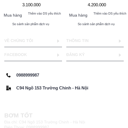
3.100.000
4.200.000
Thêm vào DS yêu thích
Thêm vào DS yêu thích
Mua hàng
Mua hàng
So sánh sản phẩm dịch vụ
So sánh sản phẩm dịch vụ
VỀ CHÚNG TÔI
THÔNG TIN
FACEBOOK
ĐĂNG KÝ
0988999987
C94 Ngõ 153 Trường Chinh - Hà Nội
BƠM TỐT
Địa chỉ: C94 Ngõ 153 Trường Chinh - Hà Nội
Điện Thoại: 0988999987