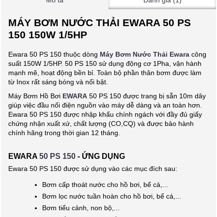
Mô tả
Đánh giá (1)
MÁY BƠM NƯỚC THẢI EWARA 50 PS
150 150W 1/5HP
Ewara 50 PS 150 thuộc dòng
Máy Bơm Nước Thải Ewara
công
suất 150W 1/5HP. 50 PS 150 sử dụng động cơ 1Pha, vận hành
mạnh mẽ, hoạt động bền bỉ. Toàn bộ phần thân bơm được làm
từ Inox rất sáng bóng và nổi bật.
Máy Bơm Hồ Bơi
EWARA
50 PS 150 được trang bị sẵn 10m dây
giúp việc đầu nối điện nguồn vào máy dễ dàng và an toàn hơn.
Ewara 50 PS 150 được nhập khẩu chính ngách với đầy đủ giấy
chứng nhận xuất xứ, chất lượng (CO,CQ) và được bảo hành
chính hãng trong thời gian 12 tháng.
EWARA
50 PS 150
- ỨNG DỤNG
Ewara 50 PS 150 được sử dụng vào các mục đích sau:
Bơm cấp thoát nước cho hồ bơi, bể cá,...
Bơm lọc nước tuần hoàn cho hồ bơi, bể cá,...
Bơm tiểu cảnh, non bộ,...