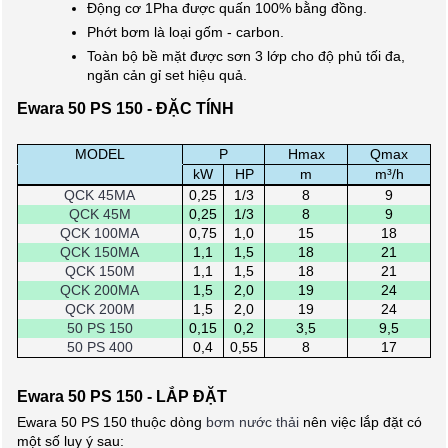
Động cơ 1Pha được quấn 100% bằng đồng.
Phớt bơm là loại gốm - carbon.
Toàn bộ bề mặt được sơn 3 lớp cho độ phủ tối đa,
ngăn cản gỉ set hiệu quả.
Ewara 50 PS 150 - ĐẶC TÍNH
MODEL
P
Hmax
Qmax
.
kW
HP
m
m³/h
QCK 45MA
0,25
1/3
8
9
QCK 45M
0,25
1/3
8
9
QCK 100MA
0,75
1,0
15
18
QCK 150MA
1,1
1,5
18
21
QCK 150M
1,1
1,5
18
21
QCK 200MA
1,5
2,0
19
24
QCK 200M
1,5
2,0
19
24
50 PS 150
0,15
0,2
3,5
9,5
50 PS 400
0,4
0,55
8
17
Ewara 50 PS 150 - LẮP ĐẶT
Ewara 50 PS 150 thuộc dòng
bơm nước thải
nên việc lắp đặt có
một số luy ý sau: