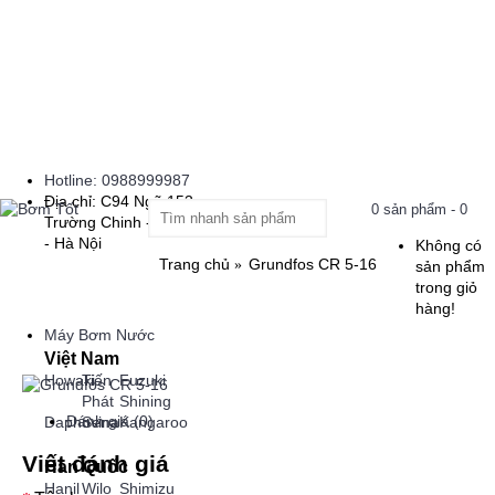
Hotline: 0988999987
Địa chỉ: C94 Ngõ 153
0 sản phẩm - 0
Trường Chinh - Thanh Xuân
- Hà Nội
Không có
Trang chủ
Grundfos CR 5-16
sản phẩm
trong giỏ
hàng!
Máy Bơm Nước
Việt Nam
Howaki
Tiến
Fuzuki
Phát
Shining
Đánh giá (0)
Daphovina
Sena
Kangaroo
Viết đánh giá
Hàn Quốc
Hanil
Wilo
Shimizu