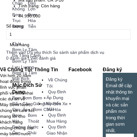
Mã sản phẩm:
CR 5-16
Chân
Đầu
Tình trạng:
Còn hàng
Không
Lợn
Bơm
Bơm
44.990.000
Trục
Hỏa
Số lượng
Đứng
Tiễn
Bơm
Bơm Ly
Nước
Tâm
Thải
Mua hàng
Bơm Ly Tâm
Thêm vào DS yêu thích
So sánh sản phẩm dịch vụ
Đa Tầng Cánh
0 đánh giá
/
Viết đánh giá
Bơm Ly Tâm
Lưu Lượng
Về Chúng Tôi
Thông Tin
Facebook
Đăng ký
Bơm Ly Tâm
Với hơn 20 năm
Mặt Bích
Đăng ký
Về Chúng
hoạt động trong
Mục Đích Sử
Email để cập
Tôi
lĩnh vực phân
Dụng
Quy Định
nhật thông tin
phối và triển khai
Áp Dụng
Bơm
Bơm
Bơm
+
khuyến mại
các dự án về
Khuyến
Đẩy
Tăng
Giếng
Máy Rửa Xe
+
Máy Bơm Nước
và các sản
Mãi
Cao
Áp
Bơm Cứu Hỏa
chúng tôi cam kết
phẩm mới
Quy Định
Bơm
Bơm
mang tới cho
trong thời
Hút
Thoát
Mua Hàng
khách hàng
gian sơm
Đường
Nước
Quy Định
những chủng loại
nhất.
Ống
Thải
Giao Nhận
máy bơm nước