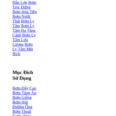
Đầu Lợn
Bơm
Trục Đứng
Bơm Hỏa Tiễn
Bơm Nước
Thải
Bơm Ly
Tâm
Bơm Ly
Tâm Đa Tầng
Cánh
Bơm Ly
Tâm Lưu
Lượng
Bơm
Ly Tâm Mặt
Bích
Mục Đích
Sử Dụng
Bơm Đẩy Cao
Bơm Tăng Áp
Bơm Giếng
Bơm Hút
Đường Ống
Bơm Thoát