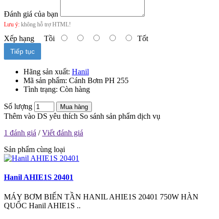
Đánh giá của bạn
Lưu ý:
không hỗ trợ HTML!
Xếp hạng
Tồi
Tốt
Tiếp tục
Hãng sản xuất:
Hanil
Mã sản phẩm:
Cánh Bơm PH 255
Tình trạng:
Còn hàng
Số lượng
Mua hàng
Thêm vào DS yêu thích
So sánh sản phẩm dịch vụ
1 đánh giá
/
Viết đánh giá
Sản phẩm cùng loại
Hanil AHIE1S 20401
MÁY BƠM BIẾN TẦN HANIL AHIE1S 20401 750W HÀN
QUỐC Hanil AHIE1S ..