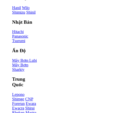
Hanil
Wilo
Shimizu
Shinil
Nhật Bản
Hitachi
Panasonic
Tsurumi
Ấn Độ
Máy Bơm Lubi
Máy Bơm
Sharkty
Trung
Quốc
Lepono
Shimge
CNP
Forerun
Ewara
Ewacra
Shirai
Rheken
Mastra