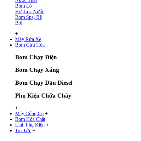
Nước Thải
Bơm Lò
Hơi,Lọc Nước
Bơm Spa, Bể
Bơi
+
Máy Rửa Xe
+
Bơm Cứu Hỏa
Bơm Chạy Điện
Bơm Chạy Xăng
Bơm Chạy Dầu Diesel
Phụ Kiện Chữa Cháy
+
Máy Công Cụ
+
Bơm Hóa Chất
+
Linh Phụ Kiện
+
Tin Tức
+