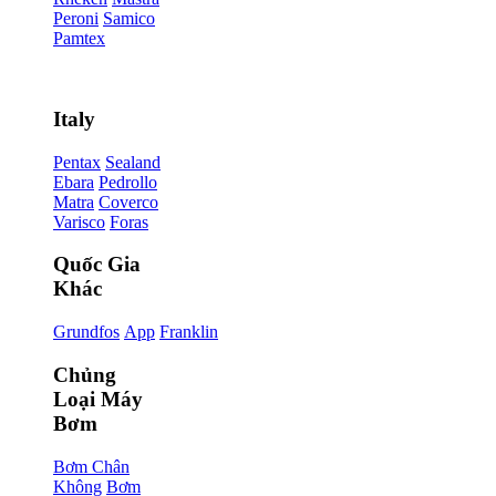
Peroni
Samico
Pamtex
Italy
Pentax
Sealand
Ebara
Pedrollo
Matra
Coverco
Varisco
Foras
Quốc Gia
Khác
Grundfos
App
Franklin
Chủng
Loại Máy
Bơm
Bơm Chân
Không
Bơm