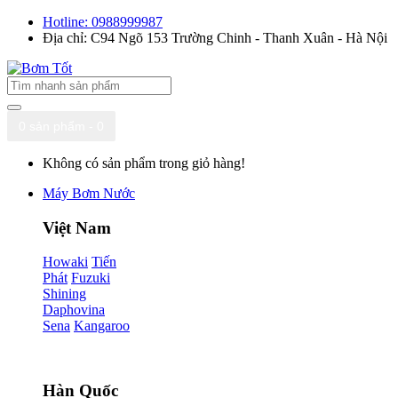
Hotline: 0988999987
Địa chỉ: C94 Ngõ 153 Trường Chinh - Thanh Xuân - Hà Nội
0 sản phẩm - 0
Không có sản phẩm trong giỏ hàng!
Máy Bơm Nước
Việt Nam
Howaki
Tiến
Phát
Fuzuki
Shining
Daphovina
Sena
Kangaroo
Hàn Quốc