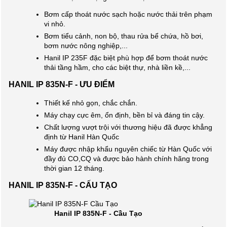
Bơm cấp thoát nước sạch hoặc nước thải trên phạm
vi nhỏ.
Bơm tiểu cảnh, non bộ, thau rửa bể chứa, hồ bơi,
bơm nước nông nghiệp,...
Hanil IP 235F đặc biệt phù hợp để bơm thoát nước
thải tầng hầm, cho các biệt thự, nhà liền kề,...
HANIL IP 835N-F - ƯU ĐIỂM
Thiết kế nhỏ gọn, chắc chắn.
Máy chạy cực êm, ổn định, bền bỉ và đáng tin cậy.
Chất lượng vượt trội với thương hiệu đã được khẳng
định từ Hanil Hàn Quốc
Máy được nhập khẩu nguyên chiếc từ Hàn Quốc với
đầy đủ CO,CQ và được bảo hành chính hãng trong
thời gian 12 tháng.
HANIL IP 835N-F - CẤU TẠO
Hanil IP 835N-F - Cầu Tạo