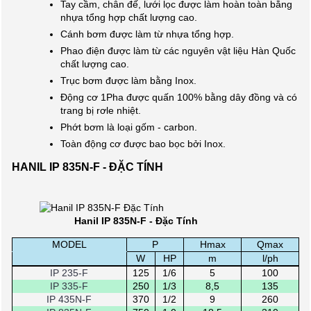
Tay cầm, chân đế, lưới lọc được làm hoàn toàn bằng
nhựa tổng hợp chất lượng cao.
Cánh bơm được làm từ nhựa tổng hợp.
Phao điện được làm từ các nguyên vật liệu Hàn Quốc
chất lượng cao.
Trục bơm được làm bằng Inox.
Động cơ 1Pha được quấn 100% bằng dây đồng và có
trang bị rơle nhiệt.
Phớt bơm là loại gốm - carbon.
Toàn động cơ được bao bọc bởi Inox.
HANIL IP 835N-F - ĐẶC TÍNH
Hanil IP 835N-F - Đặc Tính
MODEL
P
Hmax
Qmax
.
W
HP
m
l/ph
IP 235-F
125
1/6
5
100
IP 335-F
250
1/3
8,5
135
IP 435N-F
370
1/2
9
260