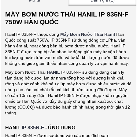
Mô tả
Đánh giá (1)
MÁY BƠM NƯỚC THẢI HANIL IP 835N-F
750W HÀN QUỐC
Hanil IP 835N-F thuộc dòng
Máy Bơm Nước Thải Hanil
Hàn
Quốc công suất 750W. IP 835N-F sử dụng động cơ 1Pha, vận
hành êm ái, hoạt động bền bỉ, bơm được nhiều nước. Hanil IP
835N-F được trang bị sẵn phao tự động giúp máy tự vận hành
khi lượng nước tràn vào nhiều và tự tắt khi lượng nước đã được
khống chế giúp giảm thiểu nhân công quản lý và vận hành máy.
Máy Bơm Nước Thải
HANIL
IP 835N-F sử dụng dạng cánh ly
tâm dạng hở được làm từ nhựa tổng hợp với đường kính khá
rộng và ghờ cánh khá sâu giúp máy bơm được nhiều nước và dễ
dàng cho các hạt chất rắn có kích thước tương đối đi qua. Máy
có sẵn 10m dây điện. Hanil IP 835N-F được nhập khẩu nguyên
chiếc từ Hàn Quốc với đầy đủ giấy chứng nhận xuất xứ, chất
lượng (CO,CQ) và được bảo hành chính hãng trong thời gian 12
tháng.
HANIL
IP 835N-F
- ỨNG DỤNG
Hanil IP 835N-F được sử dụng vào các mục đích sau: