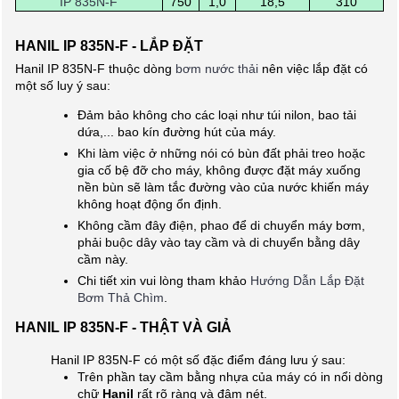
IP 835N-F
750
1,0
18,5
310
HANIL IP 835N-F - LẮP ĐẶT
Hanil IP 835N-F thuộc dòng
bơm nước thải
nên việc lắp đặt có
một số luy ý sau:
Đảm bảo không cho các loại như túi nilon, bao tải
dứa,... bao kín đường hút của máy.
Khi làm việc ở những nói có bùn đất phải treo hoặc
gia cố bệ đỡ cho máy, không được đặt máy xuống
nền bùn sẽ làm tắc đường vào của nước khiến máy
không hoạt động ổn định.
Không cầm đây điện, phao để di chuyển máy bơm,
phải buộc dây vào tay cầm và di chuyển bằng dây
cầm này.
Chi tiết xin vui lòng tham khảo
Hướng Dẫn Lắp Đặt
Bơm Thả Chìm
.
HANIL IP 835N-F - THẬT VÀ GIẢ
Hanil IP 835N-F có một số đặc điểm đáng lưu ý sau:
Trên phần tay cầm bằng nhựa của máy có in nổi dòng
chữ
Hanil
rất rõ ràng và đậm nét.