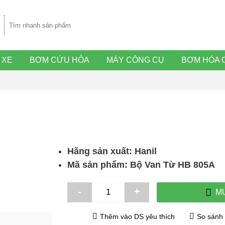
 XE
BƠM CỨU HỎA
MÁY CÔNG CỤ
BƠM HÓA 
Hãng sản xuất:
Hanil
Mã sản phẩm:
Bộ Van Từ HB 805A
-
+
M
Thêm vào DS yêu thích
So sánh 