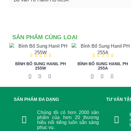
SẢN PHẨM CÙNG LOẠI
BÌNH BỔ SUNG HANIL PH
BÌNH BỔ SUNG HANIL PH
255W
255A
SẢN PHẨM ĐA DẠNG
TƯ VẤN TẬ
Chúng tôi có hơn 2000 sản
phẩm của hơn 20 thương
hiệu nổi tiếng luôn sẵn sàng
phục vụ.