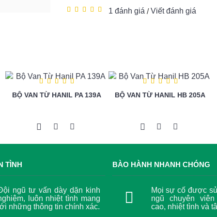
1 đánh giá
Viết đánh giá
/
BỘ VAN TỪ HANIL PA 139A
BỘ VAN TỪ HANIL HB 205A
N TÌNH
BÀO HÀNH NHANH CHÓNG
Đội ngũ tư vấn dày dặn kinh
Mọi sự cố được sử 
nghiệm, luôn nhiệt tình mang
ngũ chuyên viên
tới những thông tin chính xác.
cao, nhiệt tình và t