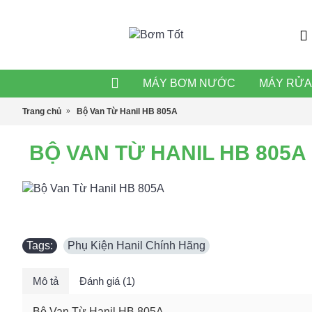
MÁY BƠM NƯỚC
MÁY RỬA
Trang chủ
Bộ Van Từ Hanil HB 805A
BỘ VAN TỪ HANIL HB 805A
Tags:
Phụ Kiện Hanil Chính Hãng
Mô tả
Đánh giá (1)
Bộ Van Từ Hanil HB 805A