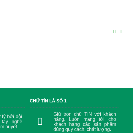
CHỮ TÍN LÀ SỐ 1
Giữ trọn chữ TÍN với khách
lý bởi đội
hàng. Luôn mang tới cho
 tay nghề
khách hàng các sản phẩm
âm huyết.
đúng quy cách, chất lượng.