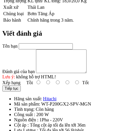
Trọng lượng
KL tịnh/ KL tổng: 18,0/20,0 Kg
Xuất xứ
Thái Lan
Chủng loại
Bơm Tăng Áp
Bảo hành
Chính hãng trong 3 năm.
Viết đánh giá
Tên bạn
Đánh giá của bạn
Lưu ý:
không hỗ trợ HTML!
Xếp hạng
Tồi
Tốt
Tiếp tục
Hãng sản xuất:
Hitachi
Mã sản phẩm:
WT-P200GX2-SPV-MGN
Tình trạng:
Còn hàng
Công suất : 200 W
Nguồn điện : 1Pha - 220V
Cột áp : Tổng cột áp tối đa lên tới 36m
Lưu Lượng : Tối đa lên tới 56 lít/phút