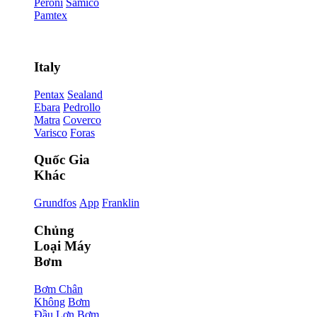
Peroni
Samico
Pamtex
Italy
Pentax
Sealand
Ebara
Pedrollo
Matra
Coverco
Varisco
Foras
Quốc Gia
Khác
Grundfos
App
Franklin
Chủng
Loại Máy
Bơm
Bơm Chân
Không
Bơm
Đầu Lợn
Bơm