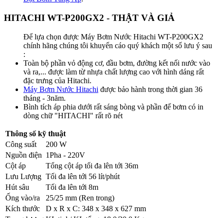
HITACHI WT-P200GX2 - THẬT VÀ GIẢ
Để lựa chọn được Máy Bơm Nước Hitachi WT-P200GX2
chính hãng chúng tôi khuyến cáo quý khách một số lưu ý sau
:
Toàn bộ phần vỏ động cơ, đầu bơm, đường kết nối nước vào
và ra,... được làm từ nhựa chất lượng cao với hình dáng rất
đặc trưng của Hitachi.
Máy Bơm Nước Hitachi
được bảo hành trong thời gian 36
tháng - 3năm.
Bình tích áp phia dưới rất sáng bòng và phần đế bơm có in
dòng chữ "HITACHI" rất rõ nét
Thông số kỹ thuật
Công suất
200 W
Nguồn điện
1Pha - 220V
Cột áp
Tổng cột áp tối đa lên tới 36m
Lưu Lượng
Tối đa lên tới 56 lít/phút
Hút sâu
Tối đa lên tới 8m
Ống vào/ra
25/25 mm (Ren trong)
Kích thước
D x R x C: 348 x 348 x 627 mm