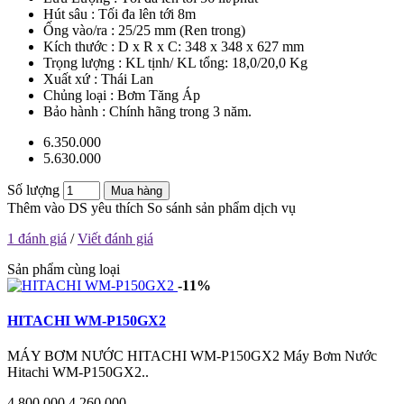
Hút sâu : Tối đa lên tới 8m
Ống vào/ra : 25/25 mm (Ren trong)
Kích thước : D x R x C: 348 x 348 x 627 mm
Trọng lượng : KL tịnh/ KL tổng: 18,0/20,0 Kg
Xuất xứ : Thái Lan
Chủng loại : Bơm Tăng Áp
Bảo hành : Chính hãng trong 3 năm.
6.350.000
5.630.000
Số lượng
Mua hàng
Thêm vào DS yêu thích
So sánh sản phẩm dịch vụ
1 đánh giá
/
Viết đánh giá
Sản phẩm cùng loại
-11%
HITACHI WM-P150GX2
MÁY BƠM NƯỚC HITACHI WM-P150GX2 Máy Bơm Nước
Hitachi WM-P150GX2..
4.800.000
4.260.000