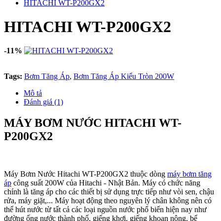
HITACHI WT-P200GX2
HITACHI WT-P200GX2
-11%
Tags:
Bơm Tăng Áp
,
Bơm Tăng Áp Kiểu Tròn 200W
Mô tả
Đánh giá (1)
MÁY BƠM NƯỚC HITACHI WT-
P200GX2
Máy Bơm Nước Hitachi WT-P200GX2 thuộc dòng
máy bơm tăng
áp
công suất 200W của Hitachi - Nhật Bản. Máy có chức năng
chính là tăng áp cho các thiết bị sử dụng trực tiếp như vòi sen, chậu
rửa, máy giặt,... Máy hoạt động theo nguyên lý chân không nên có
thể hút nước từ tất cả các loại nguồn nước phổ biến hiện nay như
đường ống nước thành phố, giếng khơi, giếng khoan nông, bể