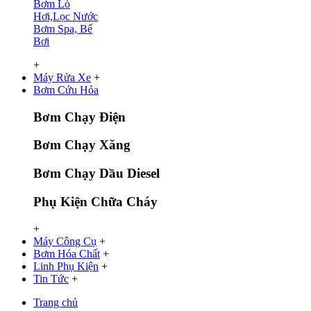
Bơm Lò
Hơi,Lọc Nước
Bơm Spa, Bể
Bơi
+
Máy Rửa Xe
+
Bơm Cứu Hỏa
Bơm Chạy Điện
Bơm Chạy Xăng
Bơm Chạy Dầu Diesel
Phụ Kiện Chữa Cháy
+
Máy Công Cụ
+
Bơm Hóa Chất
+
Linh Phụ Kiện
+
Tin Tức
+
Trang chủ