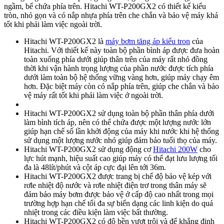
ngầm, bể chứa phía trên. Hitachi WT-P200GX2 có thiết kế kiểu
tròn, nhỏ gọn và có nắp nhựa phía trên che chắn và bảo vệ máy khá
tốt khi phải làm việc ngoài trời.
Hitachi WT-P200GX2 là
máy bơm tăng áp kiểu tron
của
Hitachi. Với thiết kế này toàn bộ phần bình áp được đưa hoàn
toàn xuống phía dưới giúp thân trên của máy rất nhỏ đồng
thời khi vận hành trọng lượng của phần nước được tích phía
dưới làm toàn bộ hệ thống vững vàng hơn, giúp máy chạy êm
hơn. Đặc biệt máy còn có nắp phía trên, giúp che chắn và bảo
vệ máy rất tốt khi phải làm việc ở ngoài trời.
Hitachi WT-P200GX2 sử dụng toàn bộ phần thân phía dưới
làm bình tích áp, nên có thể chứa được một lượng nước lớn
giúp hạn chế số lần khởi động của máy khi nước khi hệ thống
sử dụng một lượng nước nhỏ giúp đảm bảo tuổi thọ của máy.
Hitachi WT-P200GX2 sử dụng động cơ
Hitachi 200W
cho
lực hút mạnh, hiệu suất cao giúp máy có thể đạt lưu lượng tối
đa là 48lít/phút và cột áp cực đại lên tới 36m.
Hitachi WT-P200GX2 được trang bị chế độ bảo vệ kép với
rơle nhiệt độ nước và rơle nhiệt điện trơ trong thân máy sẽ
đảm bảo máy bơm được bảo vệ ở cấp độ cao nhất trong mọi
trường hợp hạn chế tối đa sự biến dạng các linh kiện do quá
nhiệt trong các điều kiện làm việc bất thường.
Hitachi WT-P200GX2 có độ bền vượt trội và để khẳng đinh