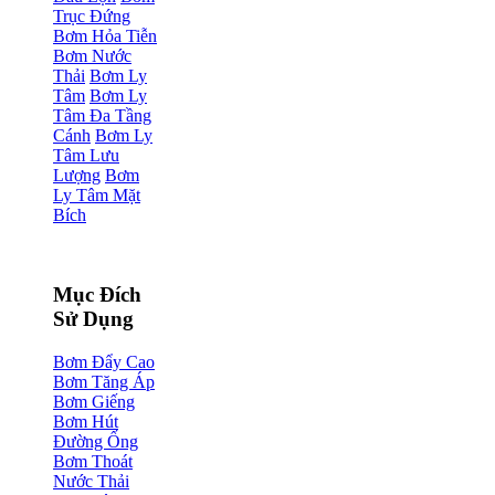
Trục Đứng
Bơm Hỏa Tiễn
Bơm Nước
Thải
Bơm Ly
Tâm
Bơm Ly
Tâm Đa Tầng
Cánh
Bơm Ly
Tâm Lưu
Lượng
Bơm
Ly Tâm Mặt
Bích
Mục Đích
Sử Dụng
Bơm Đẩy Cao
Bơm Tăng Áp
Bơm Giếng
Bơm Hút
Đường Ống
Bơm Thoát
Nước Thải