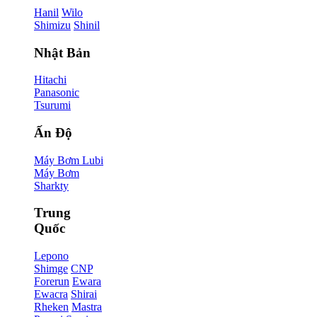
Hanil
Wilo
Shimizu
Shinil
Nhật Bản
Hitachi
Panasonic
Tsurumi
Ấn Độ
Máy Bơm Lubi
Máy Bơm
Sharkty
Trung
Quốc
Lepono
Shimge
CNP
Forerun
Ewara
Ewacra
Shirai
Rheken
Mastra