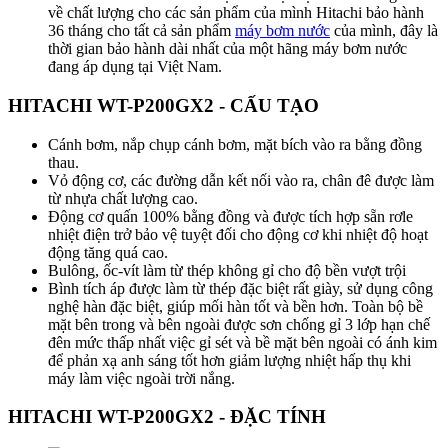
về chất lượng cho các sản phẩm của mình Hitachi bảo hành
36 tháng cho tất cả sản phẩm
máy bơm nước
của mình, đây là
thời gian bảo hành dài nhất của một hãng máy bơm nước
đang áp dụng tại Việt Nam.
HITACHI WT-P200GX2 - CẤU TẠO
Cánh bơm, nắp chụp cánh bơm, mặt bích vào ra bằng đồng
thau.
Vỏ động cơ, các đường dẫn kết nối vào ra, chân đê được làm
từ nhựa chất lượng cao.
Động cơ quấn 100% bằng đồng và được tích hợp sẵn rơle
nhiệt điện trở bảo vệ tuyệt đối cho động cơ khi nhiệt độ hoạt
động tăng quá cao.
Bulông, ốc-vít làm từ thép không gỉ cho độ bền vượt trội
Bình tích áp được làm từ thép đặc biệt rất giày, sử dụng công
nghệ hàn đặc biệt, giúp mối hàn tốt và bền hơn. Toàn bộ bề
mặt bên trong và bên ngoài được sơn chống gỉ 3 lớp hạn chế
đên mức thấp nhất việc gỉ sét và bề mặt bên ngoài có ánh kim
để phản xạ anh sáng tốt hơn giảm lượng nhiệt hấp thụ khi
máy làm việc ngoài trời nắng.
HITACHI WT-P200GX2 - ĐẶC TÍNH