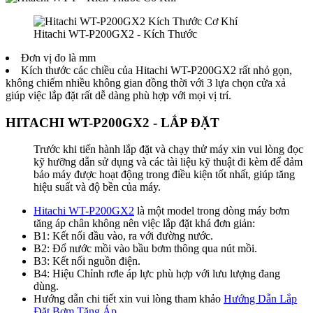
Hitachi WT-P200GX2 - Kích Thước
Đơn vị đo là mm
Kích thước các chiều của Hitachi WT-P200GX2 rất nhỏ gọn,
không chiếm nhiều không gian đồng thời với 3 lựa chọn cửa xả
giúp việc lắp đặt rất dễ dàng phù hợp với mọi vị trí.
HITACHI WT-P200GX2 - LẮP ĐẶT
Trước khi tiến hành lắp đặt và chạy thử máy xin vui lòng đọc
kỹ hưỡng dẫn sử dụng và các tài liệu kỹ thuật đi kèm để đảm
bảo máy được hoạt động trong điều kiện tốt nhất, giúp tăng
hiệu suất và độ bền của máy.
Hitachi WT-P200GX2
là một model trong dòng máy bơm
tăng áp chân không nên việc lắp đặt khá đơn giản:
B1: Kết nối đầu vào, ra với đường nước.
B2: Đổ nước mồi vào bầu bơm thông qua nút mồi.
B3: Kết nối nguồn điện.
B4: Hiệu Chỉnh rơle áp lực phù hợp với lưu lượng đang
dùng.
Hướng dẫn chi tiết xin vui lòng tham khảo
Hướng Dẫn Lắp
Đặt Bơm Tăng Áp
.