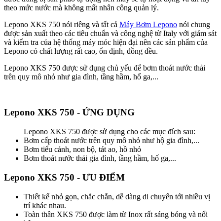
theo mức nước mà không mất nhân công quản lý.
Lepono XKS 750 nói riêng và tất cả
Máy Bơm Lepono
nói chung
được sản xuất theo các tiêu chuẩn và công nghệ từ Italy với giám sát
và kiểm tra của hệ thống máy móc hiện đại nên các sản phẩm của
Lepono có chất lượng rất cao, ổn định, đồng đều.
Lepono XKS 750 được sử dụng chủ yếu để bơm thoát nước thải
trên quy mô nhỏ như gia đình, tầng hầm, hố ga,...
Lepono XKS 750 - ỨNG DỤNG
Lepono XKS 750 được sử dụng cho các mục đích sau:
Bơm cấp thoát nước trên quy mô nhỏ như hộ gia đình,...
Bơm tiểu cảnh, non bộ, tát ao, hồ nhỏ
Bơm thoát nước thải gia đình, tầng hầm, hố ga,...
Lepono XKS 750 - ƯU ĐIỂM
Thiết kế nhỏ gọn, chắc chắn, dễ dàng di chuyển tới nhiều vị
trí khác nhau.
Toàn thân XKS 750 được làm từ Inox rất sáng bóng và nổi