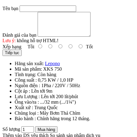
Tên bạn
Đánh giá của bạn
Lưu ý:
không hỗ trợ HTML!
Xếp hạng
Tồi
Tốt
Tiếp tục
Hãng sản xuất:
Lepono
Mã sản phẩm:
XKS 750
Tình trạng:
Còn hàng
Công suất : 0,75 KW / 1,0 HP
Nguồn điện : 1Pha / 220V / 50Hz
Cột áp : Lên tới 9m
Lưu Lượng : Lên tới 200 lít/phút
Ống vào/ra : .../32 mm (.../1¼")
Xuất xứ : Trung Quốc
Chủng loại : Máy Bơm Thả Chìm
Bảo hành : Chính hãng trong 12 tháng.
Số lượng
Mua hàng
Thêm vào DS yêu thích
So sánh sản phẩm dịch vụ