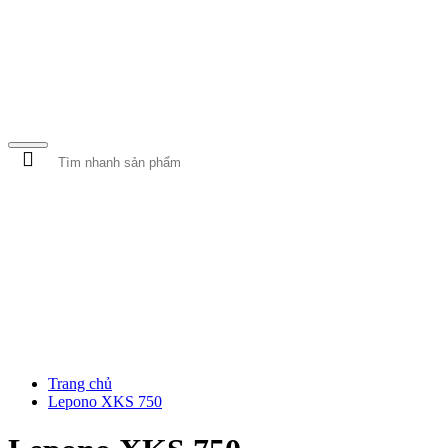
MÁY BƠM NƯỚC
MÁY RỬA XE
BƠM CỨU HỎA
Trang chủ
Lepono XKS 750