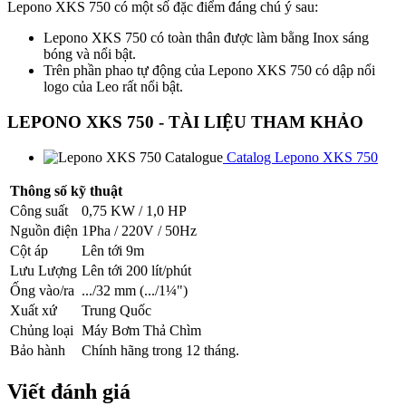
Lepono XKS 750 có một số đặc điểm đáng chú ý sau:
Lepono XKS 750 có toàn thân được làm bằng Inox sáng
bóng và nổi bật.
Trên phần phao tự động của Lepono XKS 750 có dập nổi
logo của Leo rất nổi bật.
LEPONO XKS 750 - TÀI LIỆU THAM KHẢO
Catalog Lepono XKS 750
Thông số kỹ thuật
Công suất
0,75 KW / 1,0 HP
Nguồn điện
1Pha / 220V / 50Hz
Cột áp
Lên tới 9m
Lưu Lượng
Lên tới 200 lít/phút
Ống vào/ra
.../32 mm (.../1¼")
Xuất xứ
Trung Quốc
Chủng loại
Máy Bơm Thả Chìm
Bảo hành
Chính hãng trong 12 tháng.
Viết đánh giá