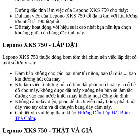
Đường đặc tính làm việc của Lepono XKS 750 cho thấy:
Dải làm việc của Lepono XKS 750 tối đa là 8m với lưu lượng
lớn nhất là 190 lít/phút.
Để máy hoạt động với hiệu suất cao nhất bạn nên lựa chọn
khoảng giữa của bảng đặc tính này.
Lepono XKS 750 - LẮP ĐẶT
Lepono XKS 750 thuộc dòng bơm tõm thả chìm nên việc lắp đặt có
một số lưu ý sau:
Đảm bảo không cho các loại như túi nilon, bao tải dứa,... bao
kín đường hút của máy.
Khi làm việc ở những nói có bùn đất phải treo hoặc gia cố bệ
đỡ cho máy, không được đặt máy xuống nền bùn sẽ làm tắc
đường vào của nước khiến máy không hoạt động ổn định.
Không cầm đây điện, phao để di chuyển máy bơm, phải buộc
dây vào tay cầm và di chuyển bằng dây cầm này.
Chi tiết xin vui lòng tham khảo
Hướng Dẫn Lắp Đặt Bơm
Thả Chìm
.
Lepono XKS 750 - THẬT VÀ GIẢ