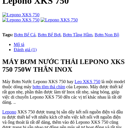
Lepono XKS 750
Tags:
Bơm Bể Cá
,
Bơm Bể Bơi
,
Bơm Tầng Hầm
,
Bơm Non Bộ
Mô tả
Đánh giá (1)
MÁY BƠM NƯỚC THẢI LEPONO XKS
750 750W THÂN INOX
Máy Bơm Nước Lepono XKS 750 hay
Leo XKS 750
là một model
thuộc dòng máy
bơm tõm thả chìm
của Lepono. Máy được thiết kế
rất gọn nhẹ, phần thân được làm từ Inox rất nhẹ, sáng bóng, giúp
việc di chuyển Lepono XKS 750 đên các vị trí khác nhau là rất dẽ
dàng. ..
Lepono
XKS 750 được trang bị sẵn dây kết nối nguồn điện và đầu
ra được thiết kế với nhiều kích cỡ nên việc kết nối với nguồn điện
và ống thoát là rất dễ dàng, thêm vào đó Lepono XKS 750 cũng
đươc trang bị sẵn phao tự động nên máy sẽ tự hoạt động và tắt tùy