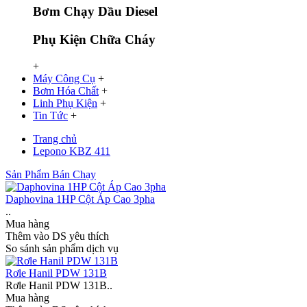
Bơm Chạy Dầu Diesel
Phụ Kiện Chữa Cháy
+
Máy Công Cụ
+
Bơm Hóa Chất
+
Linh Phụ Kiện
+
Tin Tức
+
Trang chủ
Lepono KBZ 411
Sản Phẩm Bán Chạy
Daphovina 1HP Cột Áp Cao 3pha
..
Mua hàng
Thêm vào DS yêu thích
So sánh sản phẩm dịch vụ
Rơle Hanil PDW 131B
Rơle Hanil PDW 131B..
Mua hàng