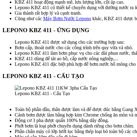
KBZ 411 hoạt động mạnh mẽ, lưu lượng lớn, cột áp cao.
Lepono KBZ 411 có thiết kế chuyên dụng với đường nước ra lệ
Gia thành rất hợp lý và cạnh tranh.
Cũng như các
Máy Bơm Nước Lepono
khác, KBZ 411 được bảo
LEPONO KBZ 411 - ỨNG DỤNG
Lepono KBZ 411 được sử dụng cho các trường hợp sau:
Bơm cấp, thoát nước cho các công trình trên quy vừa và nhỏ.
Lepono KBZ 411 làm bơm phục vụ cho các đài phun nước, thác n
KBZ 411 dùng để tát ao hồ, cấp nước nông nghiệp,...
Lepono KBZ 411 đặc biệt phù hợp để bơm nước hố móng cho cá
LEPONO KBZ 411 - CẤU TẠO
Lepono KBZ 411 - Cấu Tạo
Toàn bộ phần đầu, thân được làm và đế được đúc bằng Gang X
Cánh bơm được làm bằng hợp kim Chrome chống ăn mòn và m
Động cơ 3 pha được quấn 100% bằng dây đồng.
Phớt bơm là loại phớt chuyên dụng dành riêng cho bơm chìm.
Phần chân máy có lớp lưới lọc bằng thép loại bỏ toàn bộ các c
Máy có sẵn 10m dây cấp đi kèm.