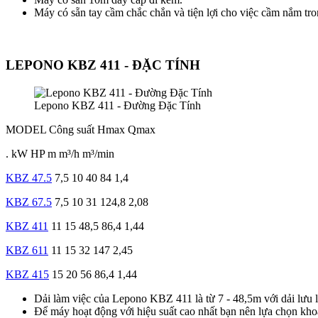
Máy có sẵn tay cầm chắc chắn và tiện lợi cho việc cầm nắm tro
LEPONO KBZ 411 - ĐẶC TÍNH
Lepono KBZ 411 - Đường Đặc Tính
MODEL
Công suất
Hmax
Qmax
.
kW
HP
m
m³/h
m³/min
KBZ 47.5
7,5
10
40
84
1,4
KBZ 67.5
7,5
10
31
124,8
2,08
KBZ 411
11
15
48,5
86,4
1,44
KBZ 611
11
15
32
147
2,45
KBZ 415
15
20
56
86,4
1,44
Dải làm việc của Lepono KBZ 411 là từ 7 - 48,5m với dải lưu l
Để máy hoạt động với hiệu suất cao nhất bạn nên lựa chọn kho