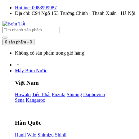
Hotline: 0988999987
Địa chỉ: C94 Ngõ 153 Trường Chinh - Thanh Xuân - Hà Nội
0 sản phẩm - 0
Không có sản phẩm trong giỏ hàng!
+
Máy Bơm Nước
Việt Nam
Howaki
Tiến Phát
Fuzuki
Shining
Daphovina
Sena
Kangaroo
Hàn Quốc
Hanil
Wilo
Shimizu
Shinil