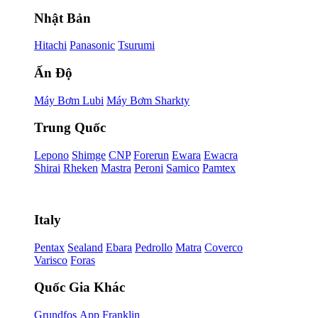
Nhật Bản
Hitachi
Panasonic
Tsurumi
Ấn Độ
Máy Bơm Lubi
Máy Bơm Sharkty
Trung Quốc
Lepono
Shimge
CNP
Forerun
Ewara
Ewacra
Shirai
Rheken
Mastra
Peroni
Samico
Pamtex
Italy
Pentax
Sealand
Ebara
Pedrollo
Matra
Coverco
Varisco
Foras
Quốc Gia Khác
Grundfos
App
Franklin