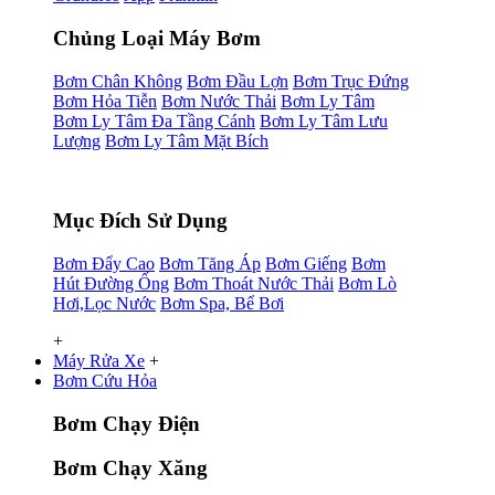
Chủng Loại Máy Bơm
Bơm Chân Không
Bơm Đầu Lợn
Bơm Trục Đứng
Bơm Hỏa Tiễn
Bơm Nước Thải
Bơm Ly Tâm
Bơm Ly Tâm Đa Tầng Cánh
Bơm Ly Tâm Lưu
Lượng
Bơm Ly Tâm Mặt Bích
Mục Đích Sử Dụng
Bơm Đẩy Cao
Bơm Tăng Áp
Bơm Giếng
Bơm
Hút Đường Ống
Bơm Thoát Nước Thải
Bơm Lò
Hơi,Lọc Nước
Bơm Spa, Bể Bơi
+
Máy Rửa Xe
+
Bơm Cứu Hỏa
Bơm Chạy Điện
Bơm Chạy Xăng