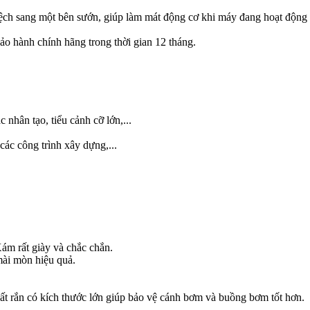
ch sang một bên sướn, giúp làm mát động cơ khi máy đang hoạt động n
 hành chính hãng trong thời gian 12 tháng.
hân tạo, tiểu cảnh cỡ lớn,...
c công trình xây dựng,...
ám rất giày và chắc chắn.
ài mòn hiệu quả.
hất rắn có kích thước lớn giúp bảo vệ cánh bơm và buồng bơm tốt hơn.