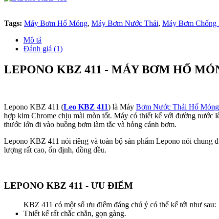
Tags:
Máy Bơm Hố Móng
,
Máy Bơm Nước Thải
,
Máy Bơm Chống
Mô tả
Đánh giá (1)
LEPONO KBZ 411 - MÁY BƠM HỐ MÓ
Lepono KBZ 411 (
Leo KBZ 411
) là Máy
Bơm Nước Thải Hố Móng
hợp kim Chrome chịu mài mòn tốt. Máy có thiết kế với đường nước lê
thước lớn đi vào buồng bơm làm tắc và hỏng cánh bơm.
Lepono KBZ 411 nói riêng và toàn bộ sản phẩm Lepono nói chung được
lượng rất cao, ổn định, đồng đều.
LEPONO KBZ 411 - ƯU ĐIỂM
KBZ 411 có một số ưu điểm đáng chú ý có thể kể tới như sau:
Thiết kế rất chắc chắn, gọn gàng.