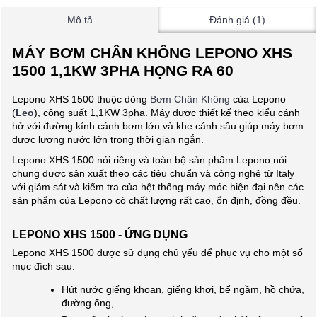
Mô tả
Đánh giá (1)
MÁY BƠM CHÂN KHÔNG LEPONO XHS
1500 1,1KW 3PHA HỌNG RA 60
Lepono XHS 1500 thuộc dòng
Bơm Chân Không
của Lepono
(
Leo
), công suất 1,1KW 3pha. Máy được thiết kế theo kiểu cánh
hở với đường kính cánh bơm lớn và khe cánh sâu giúp máy bơm
được lượng nước lớn trong thời gian ngắn.
Lepono XHS 1500 nói riêng và toàn bộ sản phẩm Lepono nói
chung được sản xuất theo các tiêu chuẩn và công nghệ từ Italy
với giám sát và kiểm tra của hệt thống máy móc hiện đại nên các
sản phẩm của Lepono có chất lượng rất cao, ổn định, đồng đều.
LEPONO XHS 1500 - ỨNG DỤNG
Lepono XHS 1500 được sử dụng chủ yếu để phục vụ cho một số
mục đích sau:
Hút nước giếng khoan, giếng khơi, bể ngầm, hồ chứa,
đường ống,...