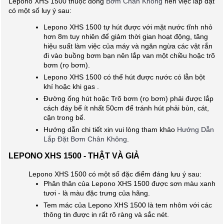
Lepono XHS 1500 thuộc dòng
Bơm Chân Không
nên việc lắp đặt
có một số luy ý sau:
Lepono XHS 1500 tự hút được với mặt nước tĩnh nhỏ
hơn 8m tuy nhiên để giảm thời gian hoạt động, tăng
hiệu suất làm việc của máy và ngăn ngừa các vật rắn
đi vào buồng bơm bạn nên lắp van một chiều hoặc trõ
bơm (rọ bơm).
Lepono XHS 1500 có thể hút được nước có lẫn bột
khí hoặc khi gas .
Đường ống hút hoặc Trõ bơm (rọ bơm) phải được lắp
cách đáy bể ít nhất 50cm để tránh hút phải bùn, cát,
cặn trong bể.
Hướng dẫn chi tiết xin vui lòng tham khảo
Hướng Dẫn
Lắp Đặt Bơm Chân Không
.
LEPONO XHS 1500 - THẬT VÀ GIẢ
Lepono XHS 1500 có một số đặc điểm đáng lưu ý sau:
Phân thân của Lepono XHS 1500 được sơn màu xanh
tươi - là màu đặc trưng của hãng.
Tem mác của Lepono XHS 1500 là tem nhôm với các
thông tin được in rất rõ ràng và sắc nét.