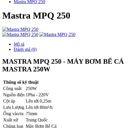
Mastra MPQ 250
Mastra MPQ 250
Mô tả
Đánh giá (0)
MASTRA MPQ 250 - MÁY BƠM BỂ CÁ
MASTRA 250W
Thông số kỹ thuật
Công suất
250W
Nguồn điện
1Pha - 220V
Cột áp
Lên tới 0,25m
Lưu Lượng
Lên tới 80m³/h
Ống vào/ra
75mm
Xuất xứ
Trung Quốc
Chủng loại
Máy Bơm Bể Cá