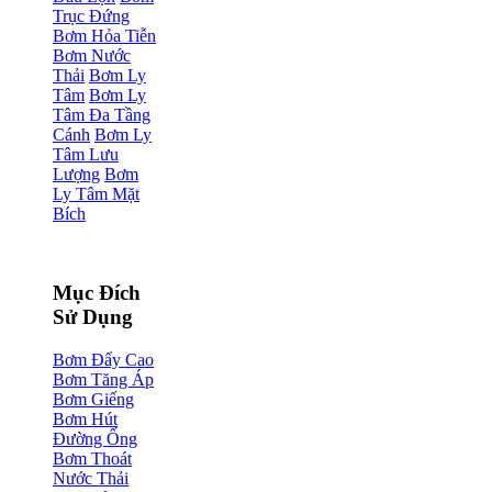
Trục Đứng
Bơm Hỏa Tiễn
Bơm Nước
Thải
Bơm Ly
Tâm
Bơm Ly
Tâm Đa Tầng
Cánh
Bơm Ly
Tâm Lưu
Lượng
Bơm
Ly Tâm Mặt
Bích
Mục Đích
Sử Dụng
Bơm Đẩy Cao
Bơm Tăng Áp
Bơm Giếng
Bơm Hút
Đường Ống
Bơm Thoát
Nước Thải