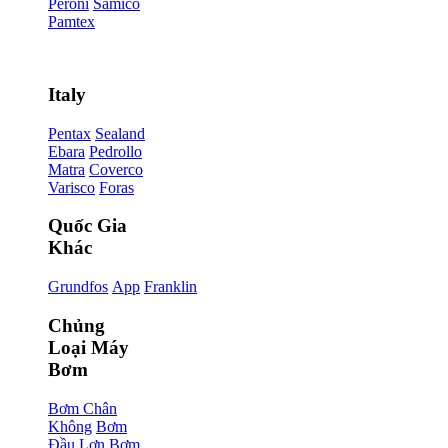
Peroni
Samico
Pamtex
Italy
Pentax
Sealand
Ebara
Pedrollo
Matra
Coverco
Varisco
Foras
Quốc Gia
Khác
Grundfos
App
Franklin
Chủng
Loại Máy
Bơm
Bơm Chân
Không
Bơm
Đầu Lợn
Bơm