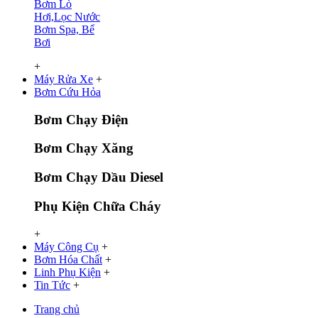
Bơm Lò
Hơi,Lọc Nước
Bơm Spa, Bể
Bơi
+
Máy Rửa Xe
+
Bơm Cứu Hỏa
Bơm Chạy Điện
Bơm Chạy Xăng
Bơm Chạy Dầu Diesel
Phụ Kiện Chữa Cháy
+
Máy Công Cụ
+
Bơm Hóa Chất
+
Linh Phụ Kiện
+
Tin Tức
+
Trang chủ