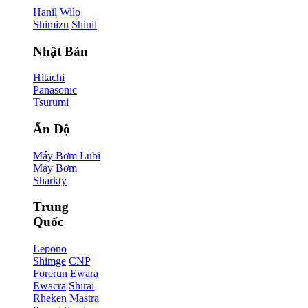
Hanil
Wilo
Shimizu
Shinil
Nhật Bản
Hitachi
Panasonic
Tsurumi
Ấn Độ
Máy Bơm Lubi
Máy Bơm
Sharkty
Trung
Quốc
Lepono
Shimge
CNP
Forerun
Ewara
Ewacra
Shirai
Rheken
Mastra