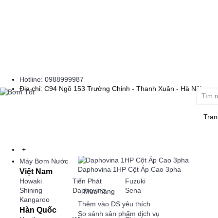
Hotline: 0988999987
Địa chỉ: C94 Ngõ 153 Trường Chinh - Thanh Xuân - Hà Nội
Tran
+
Máy Bơm Nước
Daphovina 1HP Cột Áp Cao 3pha
Việt Nam
..
Howaki
Tiến Phát
Fuzuki
Shining
Daphovina
Sena
Mua hàng
Kangaroo
Thêm vào DS yêu thích
Hàn Quốc
So sánh sản phẩm dịch vụ