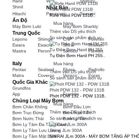
Hanil
Wilo
Shimizu
Shinil
Nhật Bản
Rơle Hanil PDW 131B
Hitachi
Panasonic
Tsurumi
Rơle Hanil PDW 131B..
Ấn Độ
Mua hàng
Máy Bơm Lubi
Máy Bơm Sharkty
Thêm vào DS yêu thích
Trung Quốc
So sánh sản phẩm dịch vụ
Lepono
Shimge
CNP
Forerun
Ewara
Ewacra
Shirai
Rheken
Tụ Điện Bơm Hanil PH 255
Mastra
Peroni
Samico
Pamtex
Tụ Điện Bơm Hanil PH 255..
Italy
Mua hàng
Pentax
Sealand
Ebara
Pedrollo
Thêm vào DS yêu thích
Matra
Coverco
Varisco
Foras
So sánh sản phẩm dịch vụ
Quốc Gia Khác
Grundfos
Phớt PDW 132 - PDW 131B
App
Franklin
Phớt PDW 132 - PDW 131B..
Chủng Loại Máy Bơm
Mua hàng
Bơm Chân Không
Bơm Đầu Lợn
Thêm vào DS yêu thích
Bơm Trục Đứng
Bơm Hỏa Tiễn
So sánh sản phẩm dịch vụ
Bơm Nước Thải
Bơm Ly Tâm
Bơm Ly Tâm Đa Tầng Cánh
Shirai JLm 300A
Bơm Ly Tâm Lưu Lượng
SHIRAI JLm 300A - MÁY BƠM TĂNG ÁP THÔNG
Bơm Ly Tâm Mặt Bích