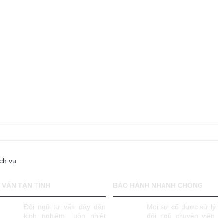
ch vụ
 VẤN TẬN TÌNH
BÀO HÀNH NHANH CHÓNG
Đội ngũ tư vấn dày dặn
Mọi sự cố được sử lý 
kinh nghiệm, luôn nhiệt
đội ngũ chuyên viên 