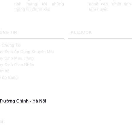
tình mang tới những
nghề cao, nhiệt tình
thông tin chính xác.
tâm huyết.
ÔNG TIN
FACEBOOK
 Chúng Tôi
y Định Áp Dụng Khuyến Mãi
uy Định Mua Hàng
y Định Giao Nhận
ên hệ
 đồ trang
Trường Chinh - Hà Nội
ội