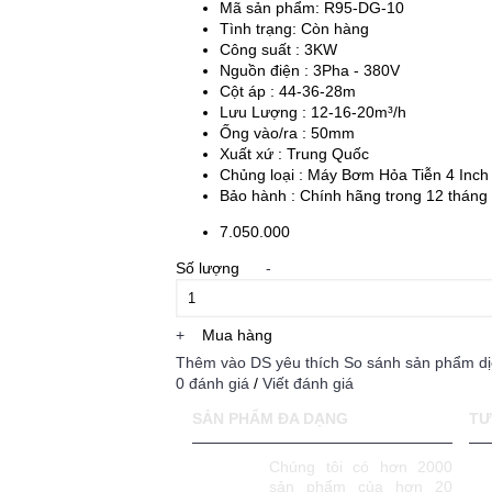
Mã sản phẩm:
R95-DG-10
Tình trạng:
Còn hàng
Công suất : 3KW
Nguồn điện : 3Pha - 380V
Cột áp : 44-36-28m
Lưu Lượng : 12-16-20m³/h
Ống vào/ra : 50mm
Xuất xứ : Trung Quốc
Chủng loại : Máy Bơm Hỏa Tiễn 4 Inch
Bảo hành : Chính hãng trong 12 tháng
7.050.000
Số lượng
-
+
Mua hàng
Thêm vào DS yêu thích
So sánh sản phẩm dị
0 đánh giá
/
Viết đánh giá
SẢN PHẨM ĐA DẠNG
TƯ
Chúng tôi có hơn 2000
sản phẩm của hơn 20