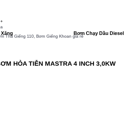
+
ỏa
 Xăng
Bơm Chạy Dầu Diesel
m Thả Giếng 110
,
Bơm Giếng Khoan giá rẻ
BƠM HỎA TIỄN MASTRA 4 INCH 3,0KW