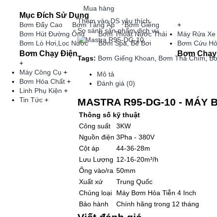
Mua hàng
Mục Đích Sử Dụng
Thêm vào DS yêu thích
Bơm Đẩy Cao
Bơm Tăng Áp
Bơm Giếng
+
So sánh sản phẩm dịch vụ
Bơm Hút Đường Ống
Bơm Thoát Nước Thải
Máy Rửa Xe
Bơm Lò Hơi,Lọc Nước
Bơm Spa, Bể Bơi
Bơm Cứu H
Bơm Chạy Điện
Bơm Chạy
Tags:
Bơm Giếng Khoan
,
Bơm Thả Chìm
,
Bơ
+
Máy Công Cụ
+
Mô tả
Bơm Hóa Chất
+
Đánh giá (0)
Linh Phụ Kiện
+
Tin Tức
+
MASTRA R95-DG-10 - MÁY 
Thông số kỹ thuật
Công suất
3KW
Nguồn điện
3Pha - 380V
Cột áp
44-36-28m
Lưu Lượng
12-16-20m³/h
Ống vào/ra
50mm
Xuất xứ
Trung Quốc
Chủng loại
Máy Bơm Hỏa Tiễn 4 Inch
Bảo hành
Chính hãng trong 12 tháng