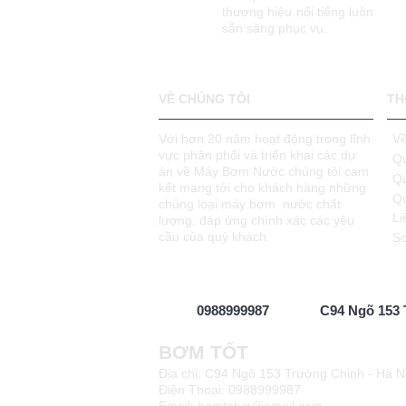
thương hiệu nổi tiếng luôn
sẵn sàng phục vụ.
VỀ CHÚNG TÔI
TH
Với hơn 20 năm hoạt động trong lĩnh
Về
vực phân phối và triển khai các dự
Qu
án về Máy Bơm Nước chúng tôi cam
Q
kết mang tới cho khách hàng những
Qu
chủng loại máy bơm nước chất
Li
lượng, đáp ứng chính xác các yêu
cầu của quý khách.
Sơ
0988999987
C94 Ngõ 153 
BƠM TỐT
Địa chỉ: C94 Ngõ 153 Trường Chinh - Hà N
Điện Thoại: 0988999987