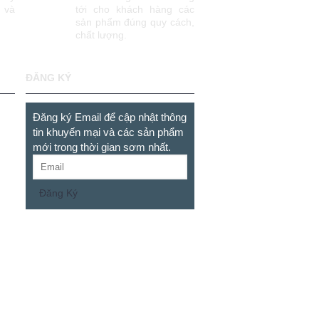
 và
tới cho khách hàng các
sản phẩm đúng quy cách,
chất lượng.
ĐĂNG KÝ
Đăng ký Email để cập nhật thông
tin khuyến mại và các sản phẩm
mới trong thời gian sơm nhất.
Đăng Ký