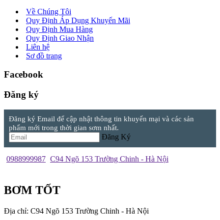
Về Chúng Tôi
Quy Định Áp Dụng Khuyến Mãi
Quy Định Mua Hàng
Quy Định Giao Nhận
Liên hệ
Sơ đồ trang
Facebook
Đăng ký
Đăng ký Email để cập nhật thông tin khuyến mại và các sản
phẩm mới trong thời gian sơm nhất.
Đăng Ký
0988999987
C94 Ngõ 153 Trường Chinh - Hà Nội
BƠM TỐT
Địa chỉ: C94 Ngõ 153 Trường Chinh - Hà Nội