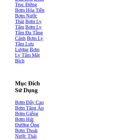
Trục Đứng
Bơm Hỏa Tiễn
Bơm Nước
Thải
Bơm Ly
Tâm
Bơm Ly
Tâm Đa Tầng
Cánh
Bơm Ly
Tâm Lưu
Lượng
Bơm
Ly Tâm Mặt
Bích
Mục Đích
Sử Dụng
Bơm Đẩy Cao
Bơm Tăng Áp
Bơm Giếng
Bơm Hút
Đường Ống
Bơm Thoát
Nước Thải