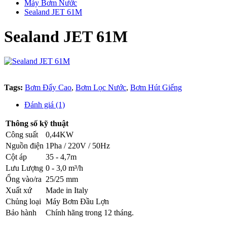
Máy Bơm Nước
Sealand JET 61M
Sealand JET 61M
Tags:
Bơm Đẩy Cao
,
Bơm Lọc Nước
,
Bơm Hút Giếng
Đánh giá (1)
Thông số kỹ thuật
Công suất
0,44KW
Nguồn điện
1Pha / 220V / 50Hz
Cột áp
35 - 4,7m
Lưu Lượng
0 - 3,0 m³/h
Ống vào/ra
25/25 mm
Xuất xứ
Made in Italy
Chủng loại
Máy Bơm Đầu Lợn
Bảo hành
Chính hãng trong 12 tháng.