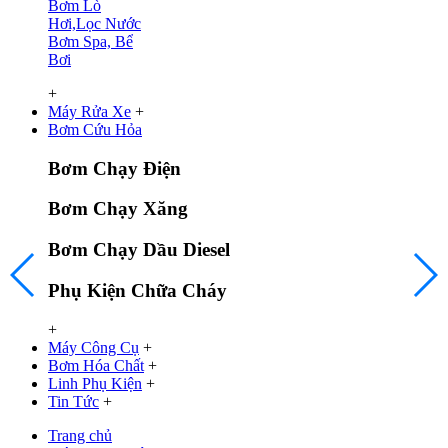
Bơm Lò
Hơi,Lọc Nước
Bơm Spa, Bể
Bơi
+
Máy Rửa Xe
+
Bơm Cứu Hỏa
Bơm Chạy Điện
Bơm Chạy Xăng
Bơm Chạy Dầu Diesel
Phụ Kiện Chữa Cháy
+
Máy Công Cụ
+
Bơm Hóa Chất
+
Linh Phụ Kiện
+
Tin Tức
+
Trang chủ