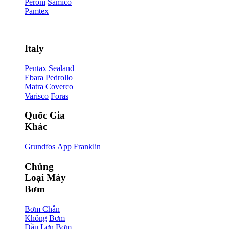
Peroni
Samico
Pamtex
Italy
Pentax
Sealand
Ebara
Pedrollo
Matra
Coverco
Varisco
Foras
Quốc Gia
Khác
Grundfos
App
Franklin
Chủng
Loại Máy
Bơm
Bơm Chân
Không
Bơm
Đầu Lợn
Bơm