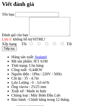
Viết đánh giá
Tên bạn
Đánh giá của bạn
Lưu ý:
không hỗ trợ HTML!
Xếp hạng
Tồi
Tốt
Tiếp tục
Hãng sản xuất:
Sealand
Mã sản phẩm:
JET 61M
Tình trạng:
Còn hàng
Công suất : 0,44KW
Nguồn điện : 1Pha / 220V / 50Hz
Cột áp : 35 - 4,7m
Lưu Lượng : 0 - 3,0 m³/h
Ống vào/ra : 25/25 mm
Xuất xứ : Made in Italy
Chủng loại : Máy Bơm Đầu Lợn
Bảo hành : Chính hãng trong 12 tháng.