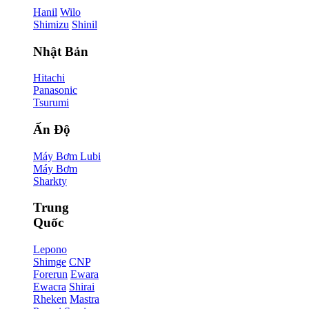
Hanil
Wilo
Shimizu
Shinil
Nhật Bản
Hitachi
Panasonic
Tsurumi
Ấn Độ
Máy Bơm Lubi
Máy Bơm
Sharkty
Trung
Quốc
Lepono
Shimge
CNP
Forerun
Ewara
Ewacra
Shirai
Rheken
Mastra