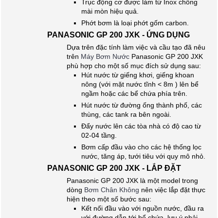
Trục động cơ được làm từ Inox chống
mài mòn hiệu quả.
Phớt bơm là loại phớt gốm carbon.
PANASONIC GP 200 JXK - ỨNG DỤNG
Dựa trên đặc tính làm việc và cầu tạo đã nêu
trên
Máy Bơm Nước
Panasonic GP 200 JXK
phù hợp cho một số mục đích sử dụng sau:
Hút nước từ giếng khơi, giếng khoan
nông (với mặt nước tĩnh < 8m ) lên bể
ngầm hoặc các bể chứa phía trên.
Hút nước từ đường ống thành phố, các
thùng, các tank ra bên ngoài.
Đẩy nước lên các tòa nhà có độ cao từ
02-04 tầng.
Bơm cấp đầu vào cho các hệ thống lọc
nước, tăng áp, tưới tiêu với quy mô nhỏ.
PANASONIC GP 200 JXK - LẮP ĐẶT
Panasonic GP 200 JXK là một model trong
dòng
Bơm Chân Không
nên việc lắp đặt thực
hiện theo một số bước sau:
Kết nối đầu vào với nguồn nước, đầu ra
với đường dẫn tới bể chứa, lưu ý phải