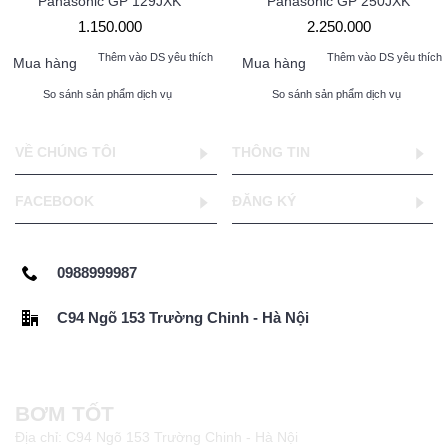
Panasonic GP 129JXK
Panasonic GP 250JXK
1.150.000
2.250.000
Thêm vào DS yêu thích
Thêm vào DS yêu thích
Mua hàng
Mua hàng
So sánh sản phẩm dịch vụ
So sánh sản phẩm dịch vụ
VỀ CHÚNG TÔI
THÔNG TIN
FACEBOOK
ĐĂNG KÝ
0988999987
C94 Ngõ 153 Trường Chinh - Hà Nội
BƠM TỐT
Địa chỉ: C94 Ngõ 153 Trường Chinh - Hà Nội