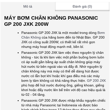
Mô tả
Đánh giá (0)
MÁY BƠM CHÂN KHÔNG PANASONIC
GP 200 JXK 200W
Panasonic GP 200 JXK là một model trong dòng
Bơm
Chân Không
của hãng bơm đến từ Nhật Bản. GP 200
JXK có công suất 200W, có thiết kế rất nhỏ gọn
nhưng máy hoạt động mạnh mẽ, bền bỉ.
Panasonic GP 200 JXK làm việc theo nguyên lý chân
không - tức là khi làm việc một phần buồng bơm luôn
có áp suất gần bằng áp suất chân không giúp máy
hút nước từ bên ngoài vào và đẩy đi. Nhờ nguyên lý
chân không này mà máy có thể dễ dàng hút được
nước có lẫn bọt khí hoặc khí gas điều mà các máy
bơm ly tâm không có khả năng thực hiện.
GP 200 JXK
phù hợp để hút nước đường ống, giếng khoan, giếng
khơi hoặc đẩy nước lên bể trên với độ cao hiệu quả là
từ 02 - 04 tầng.
Panasonic GP 200 JXK được nhập khẩu nguyên chiếc
từ nhà máy Panasonic tại Indonesia và được bảo
hành chính hãng trong 12 tháng theo đúng quy chuẩn