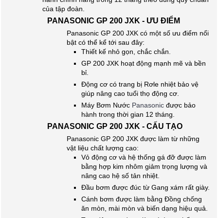
của tập đoàn.
PANASONIC GP 200 JXK - ƯU ĐIỂM
Panasonic GP 200 JXK có một số ưu điểm nổi
bật có thể kể tới sau đây:
Thiết kế nhỏ gọn, chắc chắn.
GP 200 JXK hoạt động mạnh mẽ và bền
bỉ.
Động cơ có trang bị Rơle nhiệt bảo vệ
giúp nâng cao tuổi thọ động cơ.
Máy Bơm Nước
Panasonic
được bảo
hành trong thời gian 12 tháng.
PANASONIC GP 200 JXK - CẤU TẠO
Panasonic GP 200 JXK được làm từ những
vật liệu chất lượng cao:
Vỏ động cơ và hệ thống gá đỡ được làm
bằng hợp kim nhôm giảm trọng lượng và
nâng cao hệ số tản nhiệt.
Đầu bơm được đúc từ Gang xám rất giày.
Cánh bơm được làm bằng Đồng chống
ăn mòn, mài mòn và biến dạng hiệu quả.