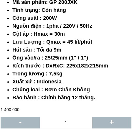
Mã sản phẩm:
GP 200JXK
Tình trạng:
Còn hàng
Công suất : 200W
Nguồn điện : 1pha / 220V / 50Hz
Cột áp : Hmax = 30m
Lưu Lượng : Qmax = 45 lít/phút
Hút sâu : Tối đa 9m
Ống vào/ra : 25/25mm (1" / 1")
Kích thước : DxRxC: 225x182x215mm
Trọng lượng : 7,5kg
Xuất xứ : Indonesia
Chủng loại : Bơm Chân Không
Bảo hành : Chính hãng 12 tháng.
1.400.000
-
+