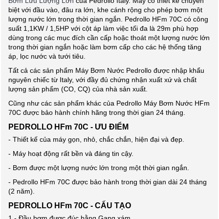
Bơm Lưu Lượng Lớn
của Pedrollo Italy. Máy có thiết kế chuyên
biệt với đầu vào, đâu ra lớn, khe cánh rộng cho phép bơm một
lượng nước lớn trong thời gian ngắn. Pedrollo HFm 70C có công
suất 1,1KW / 1,5HP với cột áp làm việc tối đa là 29m phù hợp
dùng trong các mục đích cần cấp hoặc thoát một lượng nước lớn
trong thời gian ngắn hoặc làm bơm cấp cho các hệ thống tăng
áp, lọc nước và tưới tiêu.
Tất cả các sản phẩm Máy Bơm Nước Pedrollo được nhập khẩu
nguyên chiếc từ Italy, với đầy đủ chứng nhận xuất xứ và chất
lượng sản phẩm (CO, CQ) của nhà sản xuất.
Cũng như các sản phẩm khác của Pedrollo Máy Bơm Nước HFm
70C được bảo hành chính hãng trong thời gian 24 tháng.
PEDROLLO HFm 70C - ƯU ĐIỂM
- Thiết kế của máy gọn, nhỏ, chắc chắn, hiện đại và đẹp.
- Máy hoạt động rất bền và đáng tin cậy.
- Bơm được một lượng nước lớn trong một thời gian ngắn.
- Pedrollo HFm 70C được bảo hành trong thời gian dài 24 tháng
(2 năm).
PEDROLLO HFm 70C - CẤU TẠO
1 - Đầu bơm được đúc bằng Gang xám.