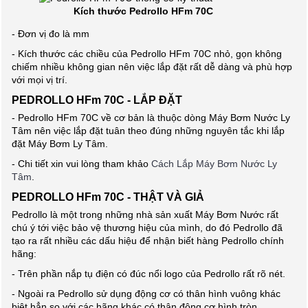
Kích thước Pedrollo HFm 70C
- Đơn vị đo là mm
- Kích thước các chiều của Pedrollo HFm 70C nhỏ, gọn không
chiếm nhiều không gian nên việc lắp đặt rất dễ dàng và phù hợp
với mọi vị trí.
PEDROLLO HFm 70C - LẮP ĐẶT
- Pedrollo HFm 70C về cơ bản là thuộc dòng Máy Bơm Nước Ly
Tâm nên việc lắp đặt tuân theo đúng những nguyên tắc khi lắp
đặt Máy Bơm Ly Tâm.
- Chi tiết xin vui lòng tham khảo
Cách Lắp Máy Bơm Nước Ly
Tâm
.
PEDROLLO HFm 70C - THẬT VÀ GIẢ
Pedrollo là một trong những nhà sản xuất Máy Bơm Nước rất
chú ý tới việc bảo vệ thương hiệu của mình, do đó Pedrollo đã
tạo ra rất nhiều các dấu hiệu để nhận biết hàng Pedrollo chính
hãng:
- Trên phần nắp tụ điện có đúc nổi logo của Pedrollo rất rõ nét.
- Ngoài ra Pedrollo sử dụng động cơ có thân hình vuông khác
biệt hẳn so với các hãng khác có thân động cơ hình tròn.