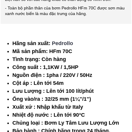
- Toàn bộ phần thân của bơm Pedrollo HFm 70C được sơn màu
xanh nước biển là màu đặc trưng của hãng.
Hãng sản xuất:
Pedrollo
Mã sản phẩm:
HFm 70C
Tình trạng:
Còn hàng
Công suất : 1,1KW / 1,5HP
Nguồn điện : 1pha / 220V / 50Hz
Cột áp : Lên tới 54m
Lưu Lượng : Lên tới 100 lít/phút
Ống vào/ra : 32/25 mm (1¼"/1")
Xuất xứ : Nhập khẩu từ Italy
Nhiệt độ nước : Lên tới 90°C
Chủng loại : Bơm Ly Tâm Lưu Lượng Lớn
Bảo hành : Chính hãng trong 24 tháng.