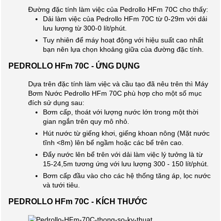
Đường đặc tính làm việc của Pedrollo HFm 70C cho thấy:
Dải làm việc của Pedrollo HFm 70C từ 0-29m với dải
lưu lượng từ 300-0 lít/phút.
Tuy nhiên để máy hoạt động với hiệu suất cao nhất
bạn nên lựa chọn khoảng giữa của đường đặc tính.
PEDROLLO HFm 70C - ỨNG DỤNG
Dựa trên đặc tính làm việc và cầu tạo đã nêu trên thì Máy
Bơm Nước Pedrollo HFm 70C phù hợp cho một số mục
đích sử dụng sau:
Bơm cấp, thoát với lượng nước lớn trong một thời
gian ngắn trên quy mô nhỏ.
Hút nước từ giếng khơi, giếng khoan nông (Mặt nước
tĩnh <8m) lên bể ngầm hoặc các bể trên cao.
Đẩy nước lên bể trên với dải làm việc lý tưởng là từ
15-24,5m tương ứng với lưu lượng 300 - 150 lít/phút.
Bơm cấp đầu vào cho các hệ thống tăng áp, lọc nước
và tưới tiêu.
PEDROLLO HFm 70C - KÍCH THƯỚC