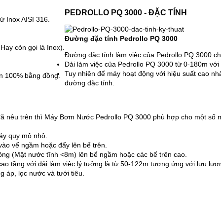
PEDROLLO PQ 3000 - ĐẶC TÍNH
ừ Inox AISI 316.
Đường đặc tính Pedrollo PQ 3000
Hay còn gọi là Inox).
Đường đặc tính làm việc của Pedrollo PQ 3000 ch
Dải làm việc của Pedrollo PQ 3000 từ 0-180m với d
Tuy nhiên để máy hoạt động với hiệu suất cao nh
ấn 100% bằng đồng.
đường đặc tính.
o đã nêu trên thì Máy Bơm Nước Pedrollo PQ 3000 phù hợp cho một số 
áy quy mô nhỏ.
vào vể ngầm hoặc đẩy lên bể trên.
ông (Mặt nước tĩnh <8m) lên bể ngầm hoặc các bể trên cao.
ao tầng với dải làm việc lý tưởng là từ 50-122m tương ứng với lưu lượng
 áp, lọc nước và tưới tiêu.