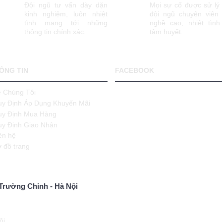
Đội ngũ tư vấn dày dặn
Mọi sự cố được sử lý 
kinh nghiệm, luôn nhiệt
đội ngũ chuyên viên 
tình mang tới những
nghề cao, nhiệt tình
thông tin chính xác.
tâm huyết.
ÔNG TIN
FACEBOOK
 Chúng Tôi
y Định Áp Dụng Khuyến Mãi
uy Định Mua Hàng
y Định Giao Nhận
ên hệ
 đồ trang
Trường Chinh - Hà Nội
ội