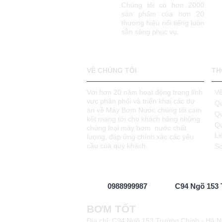
Chúng tôi có hơn 2000
sản phẩm của hơn 20
thương hiệu nổi tiếng luôn
sẵn sàng phục vụ.
VỀ CHÚNG TÔI
TH
Với hơn 20 năm hoạt động trong lĩnh
Về
vực phân phối và triển khai các dự
Qu
án về Máy Bơm Nước chúng tôi cam
Q
kết mang tới cho khách hàng những
Qu
chủng loại máy bơm nước chất
Li
lượng, đáp ứng chính xác các yêu
cầu của quý khách.
Sơ
0988999987
C94 Ngõ 153 
BƠM TỐT
Địa chỉ: C94 Ngõ 153 Trường Chinh - Hà N