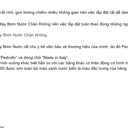
rất nhỏ, gọn không chiếm nhiều không gian nên việc lắp đặt rất dễ dàng
 Máy Bơm Nước Chân Không nên việc lắp đặt tuân theo đúng những ng
áy Bơm Nước Chân Không
.
 Bơm Nước rất chú ý tới việc bảo vệ thương hiệu của mình, do đó Pedr
Pedrollo" và dòng chữ "Made in Italy".
hình vuông khác biệt hẳn so với các hãng khác có thân động cơ hình t
000 được sơn toàn bộ màu xanh nước biển là màu đặc trưng của hãng.
ox