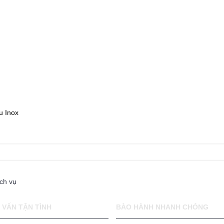
u Inox
ch vụ
 VẤN TẬN TÌNH
BÀO HÀNH NHANH CHÓNG