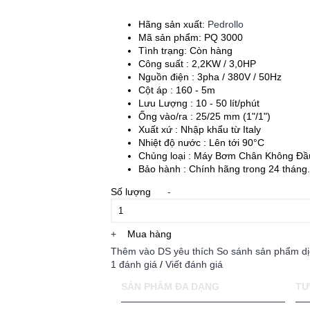
Hãng sản xuất:
Pedrollo
Mã sản phẩm:
PQ 3000
Tình trạng:
Còn hàng
Công suất : 2,2KW / 3,0HP
Nguồn điện : 3pha / 380V / 50Hz
Cột áp : 160 - 5m
Lưu Lượng : 10 - 50 lít/phút
Ống vào/ra : 25/25 mm (1"/1")
Xuất xứ : Nhập khẩu từ Italy
Nhiệt độ nước : Lên tới 90°C
Chủng loại : Máy Bơm Chân Không Đầ
Bảo hành : Chính hãng trong 24 tháng.
Số lượng
-
+
Mua hàng
Thêm vào DS yêu thích
So sánh sản phẩm dị
1 đánh giá
/
Viết đánh giá
SẢN PHẨM ĐA DẠNG
TƯ