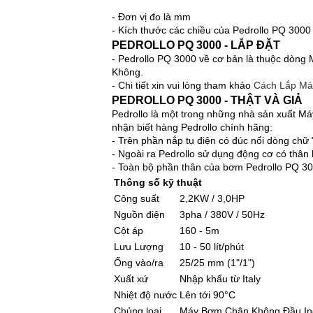
- Đơn vị đo là mm
- Kích thước các chiều của Pedrollo PQ 3000 
PEDROLLO PQ 3000 - LẮP ĐẶT
- Pedrollo PQ 3000 về cơ bản là thuộc dòng
Không.
- Chi tiết xin vui lòng tham khảo
Cách Lắp M
PEDROLLO PQ 3000 - THẬT VÀ GIẢ
Pedrollo là một trong những nhà sản xuất Máy
nhận biết hàng Pedrollo chính hãng:
- Trên phần nắp tụ điện có đúc nổi dòng chữ "
- Ngoài ra Pedrollo sử dụng động cơ có thân 
- Toàn bộ phần thân của bơm Pedrollo PQ 3
Thông số kỹ thuật
Công suất
2,2KW / 3,0HP
Nguồn điện
3pha / 380V / 50Hz
Cột áp
160 - 5m
Lưu Lượng
10 - 50 lít/phút
Ống vào/ra
25/25 mm (1"/1")
Xuất xứ
Nhập khẩu từ Italy
Nhiệt độ nước
Lên tới 90°C
Chủng loại
Máy Bơm Chân Không Đầu In