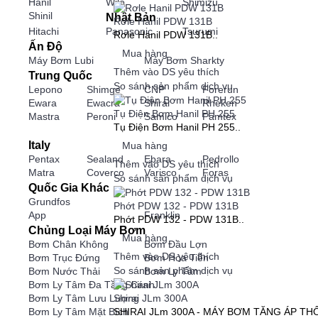
Hanil
Wilo
Shimizu
Shinil
Nhật Bản
Rơle Hanil PDW 131B
Hitachi
Panasonic
Tsurumi
Rơle Hanil PDW 131B..
Ấn Độ
Mua hàng
Máy Bơm Lubi
Máy Bơm Sharkty
Thêm vào DS yêu thích
Trung Quốc
So sánh sản phẩm dịch vụ
Lepono
Shimge
CNP
Forerun
Ewara
Ewacra
Shirai
Rheken
Tụ Điện Bơm Hanil PH 255
Mastra
Peroni
Samico
Pamtex
Tụ Điện Bơm Hanil PH 255..
Italy
Mua hàng
Pentax
Sealand
Ebara
Pedrollo
Thêm vào DS yêu thích
Matra
Coverco
Varisco
Foras
So sánh sản phẩm dịch vụ
Quốc Gia Khác
Grundfos
Phớt PDW 132 - PDW 131B
App
Franklin
Phớt PDW 132 - PDW 131B..
Chủng Loại Máy Bơm
Mua hàng
Bơm Chân Không
Bơm Đầu Lợn
Thêm vào DS yêu thích
Bơm Trục Đứng
Bơm Hỏa Tiễn
So sánh sản phẩm dịch vụ
Bơm Nước Thải
Bơm Ly Tâm
Bơm Ly Tâm Đa Tầng Cánh
Shirai JLm 300A
Bơm Ly Tâm Lưu Lượng
SHIRAI JLm 300A - MÁY BƠM TĂNG ÁP THÔNG
Bơm Ly Tâm Mặt Bích