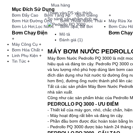
Mua hàng
Mục Đích Sử Dụng
Thêm vào DS yêu thích
Bơm Đẩy Cao
Bơm Tăng Áp
Bơm Giếng
+
So sánh sản phẩm dịch vụ
Bơm Hút Đường Ống
Bơm Thoát Nước Thải
Máy Rửa Xe
Bơm Lò Hơi,Lọc Nước
Bơm Spa, Bể Bơi
Bơm Cứu H
Bơm Chạy Điện
Bơm Chạy
Mô tả
+
Đánh giá (1)
Máy Công Cụ
+
Bơm Hóa Chất
+
MÁY BƠM NƯỚC PEDROLLO
Linh Phụ Kiện
+
Máy Bơm Nước Pedrollo PQ 3000 là một mod
Tin Tức
+
hiệu quả và đáng tin cậy. Pedrollo PQ 3000 c
và lưu lượng nhỏ phù hợp dùng làm bơm cao
đích dân dụng như hút nước từ đường ống nư
hơn 8m), đường ống nước thành phố lên các b
Tất cả các sản phẩm Máy Bơm Nước Pedrollo 
nhà sản xuất.
Cũng như các sản phẩm khác của Pedrollo M
PEDROLLO PQ 3000 - ƯU ĐIỂM
- Thiết kế của máy gọn, nhỏ, chắc chắn, hiện
- Máy hoạt động rất bền và đáng tin cậy.
- Phần đầu bơm được đúc hoàn toàn bằng Ino
- Pedrollo PQ 3000 được bảo hành 24 tháng 