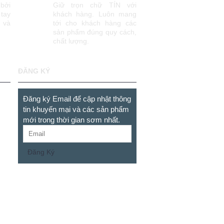
bởi
Giữ trọn chữ TÍN với
tay
khách hàng. Luôn mang
 và
tới cho khách hàng các
sản phẩm đúng quy cách,
chất lượng.
ĐĂNG KÝ
Đăng ký Email để cập nhật thông
tin khuyến mại và các sản phẩm
mới trong thời gian sơm nhất.
Đăng Ký