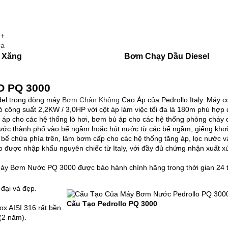
+
ỏa
 Xăng
Bơm Chạy Dầu Diesel
 PQ 3000
el trong dòng máy
Bơm Chân Không
Cao Áp của Pedrollo Italy. Máy c
ó công suất 2,2KW / 3,0HP với cột áp làm việc tối đa là 180m phù hợp
 áp cho các hệ thống lò hơi, bơm bù áp cho các hệ thống phòng cháy
ớc thành phố vào bể ngầm hoặc hút nước từ các bể ngầm, giếng khơi
ể chứa phía trên, làm bơm cấp cho các hệ thống tăng áp, lọc nước và 
được nhập khẩu nguyên chiếc từ Italy, với đầy đủ chứng nhận xuất 
áy Bơm Nước PQ 3000 được bảo hành chính hãng trong thời gian 24 
 đại và đẹp.
Cấu Tạo Pedrollo PQ 3000
x AISI 316 rất bền.
(2 năm).