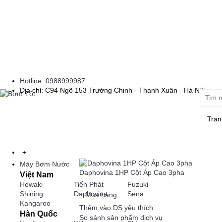
Hotline: 0988999987
Địa chỉ: C94 Ngõ 153 Trường Chinh - Thanh Xuân - Hà Nội
Tran
+
Máy Bơm Nước
Daphovina 1HP Cột Áp Cao 3pha
Việt Nam
..
Howaki
Tiến Phát
Fuzuki
Shining
Daphovina
Sena
Mua hàng
Kangaroo
Thêm vào DS yêu thích
Hàn Quốc
So sánh sản phẩm dịch vụ