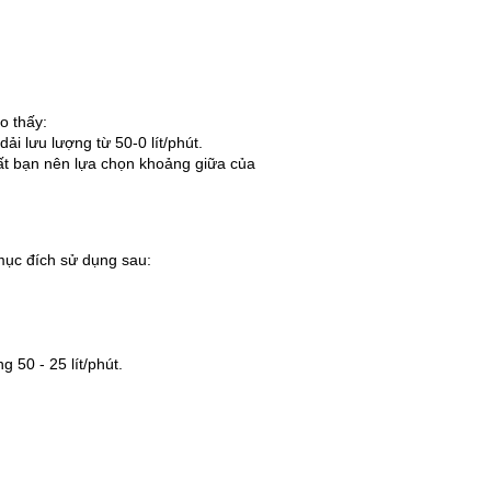
o thấy:
ải lưu lượng từ 50-0 lít/phút.
ất bạn nên lựa chọn khoảng giữa của
mục đích sử dụng sau:
 50 - 25 lít/phút.