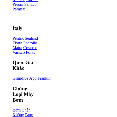
Peroni
Samico
Pamtex
Italy
Pentax
Sealand
Ebara
Pedrollo
Matra
Coverco
Varisco
Foras
Quốc Gia
Khác
Grundfos
App
Franklin
Chủng
Loại Máy
Bơm
Bơm Chân
Không
Bơm