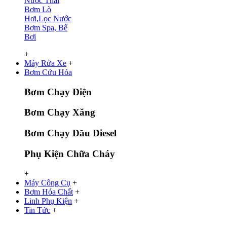
Nước Thải
Bơm Lò
Hơi,Lọc Nước
Bơm Spa, Bể
Bơi
+
Máy Rửa Xe
+
Bơm Cứu Hỏa
Bơm Chạy Điện
Bơm Chạy Xăng
Bơm Chạy Dầu Diesel
Phụ Kiện Chữa Cháy
+
Máy Công Cụ
+
Bơm Hóa Chất
+
Linh Phụ Kiện
+
Tin Tức
+