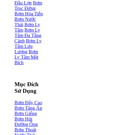
Đầu Lợn
Bơm
Trục Đứng
Bơm Hỏa Tiễn
Bơm Nước
Thải
Bơm Ly
Tâm
Bơm Ly
Tâm Đa Tầng
Cánh
Bơm Ly
Tâm Lưu
Lượng
Bơm
Ly Tâm Mặt
Bích
Mục Đích
Sử Dụng
Bơm Đẩy Cao
Bơm Tăng Áp
Bơm Giếng
Bơm Hút
Đường Ống
Bơm Thoát