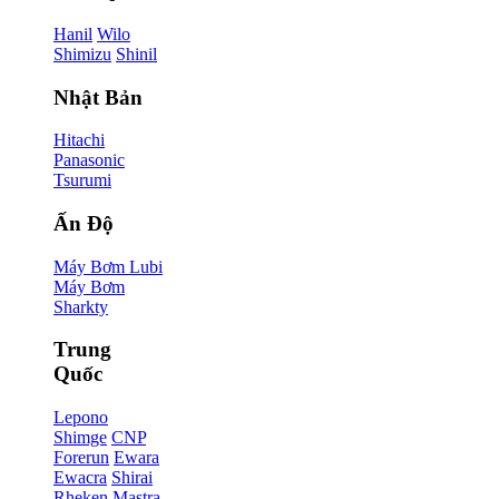
Hanil
Wilo
Shimizu
Shinil
Nhật Bản
Hitachi
Panasonic
Tsurumi
Ấn Độ
Máy Bơm Lubi
Máy Bơm
Sharkty
Trung
Quốc
Lepono
Shimge
CNP
Forerun
Ewara
Ewacra
Shirai
Rheken
Mastra