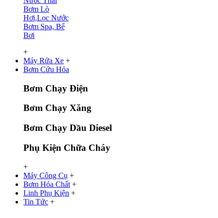
Nước Thải
Bơm Lò
Hơi,Lọc Nước
Bơm Spa, Bể
Bơi
+
Máy Rửa Xe
+
Bơm Cứu Hỏa
Bơm Chạy Điện
Bơm Chạy Xăng
Bơm Chạy Dầu Diesel
Phụ Kiện Chữa Cháy
+
Máy Công Cụ
+
Bơm Hóa Chất
+
Linh Phụ Kiện
+
Tin Tức
+