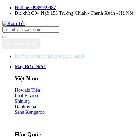
Hotline: 0988999987
Địa chỉ: C94 Ngõ 153 Trường Chinh - Thanh Xuân - Hà Nội
0 sản phẩm - 0
Không có sản phẩm trong giỏ hàng!
Máy Bơm Nước
Việt Nam
Howaki
Tiến
Phát
Fuzuki
Shining
Daphovina
Sena
Kangaroo
Hàn Quốc