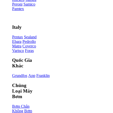
Peroni
Samico
Pamtex
Italy
Pentax
Sealand
Ebara
Pedrollo
Matra
Coverco
Varisco
Foras
Quốc Gia
Khác
Grundfos
App
Franklin
Chủng
Loại Máy
Bơm
Bơm Chân
Không
Bơm