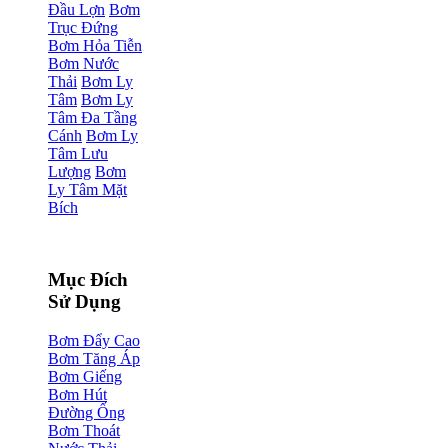
Đầu Lợn
Bơm
Trục Đứng
Bơm Hỏa Tiễn
Bơm Nước
Thải
Bơm Ly
Tâm
Bơm Ly
Tâm Đa Tầng
Cánh
Bơm Ly
Tâm Lưu
Lượng
Bơm
Ly Tâm Mặt
Bích
Mục Đích
Sử Dụng
Bơm Đẩy Cao
Bơm Tăng Áp
Bơm Giếng
Bơm Hút
Đường Ống
Bơm Thoát