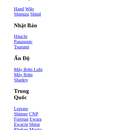
Hanil
Wilo
Shimizu
Shinil
Nhật Bản
Hitachi
Panasonic
Tsurumi
Ấn Độ
Máy Bơm Lubi
Máy Bơm
Sharkty
Trung
Quốc
Lepono
Shimge
CNP
Forerun
Ewara
Ewacra
Shirai
Rheken
Mastra